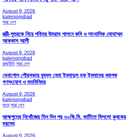
August 9, 2026
kalersongbad
সারা দেশ
স্ত্রী-পুত্রকে নিয়ে পবিত্র উমরাহ পালনে কবি ও সাংবাদিক মোহাম্মদ
আককাস আলী
August 9, 2026
kalersongbad
রাজনীতি
সারা দেশ
বেনাপোল পৌরসভায় যুবদল নেতা ইমদাদুল হক ইমদাদের ব্যাপক
গণসংযোগ ও মতবিনিময়
August 9, 2026
kalersongbad
মৃত্যু
সারা দেশ
ব্রহ্মপুত্রে নিখোঁজের তিন দিন পর ৩০কি.মি. ভাটিতে মিললো কৃষকের
মরদেহ
August 9, 2026