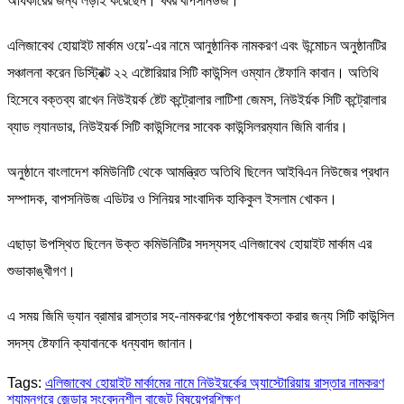
অধিকারের জন্য লড়াই করেছেন। খবর বাপসনিউজ।
এলিজাবেথ হোয়াইট মার্কাম ওয়ে’-এর নামে আনুষ্ঠানিক নামকরণ এবং উন্মোচন অনুষ্ঠানটির
সঞ্চালনা করেন ডিস্ট্রিক্ট ২২ এষ্টোরিয়ার সিটি কাউন্সিল ওম্যান ষ্টেফানি কাবান। অতিথি
হিসেবে বক্তব্য রাখেন নিউইয়র্ক ষ্টেট কন্ট্রোলার লাটিশা জেমস, নিউইর্য়ক সিটি কন্ট্রোলার
ব্যাড ল‍্যানডার, নিউইয়র্ক সিটি কাউন্সিলের সাবেক কাউন্সিলরম‍্যান জিমি বার্নার।
অনুষ্ঠানে বাংলাদেশ কমিউনিটি থেকে আমন্ত্রিত অতিথি ছিলেন আইবিএন নিউজের প্রধান
সম্পাদক, বাপসনিউজ এডিটর ও সিনিয়র সাংবাদিক হাকিকুল ইসলাম খোকন।
এছাড়া উপস্থিত ছিলেন উক্ত কমিউনিটির সদস্যসহ এলিজাবেথ হোয়াইট মার্কাম এর
শুভাকাঙ্খীগণ।
এ সময় জিমি ভ্যান ব্রামার রাস্তার সহ-নামকরণের পৃষ্ঠপোষকতা করার জন্য সিটি কাউন্সিল
সদস্য ষ্টেফানি ক্যাবানকে ধন্যবাদ জানান।
Tags:
এলিজাবেথ হোয়াইট মার্কামের নামে নিউইয়র্কের অ্যাস্টোরিয়ায় রাস্তার নামকরণ
Post
শ্যামনগরে জেন্ডার সংবেদনশীল বাজেট বিষয়েপ্রশিক্ষণ