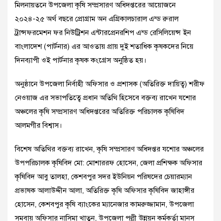
মিলনায়তনে উপ
জেলা কৃষি সম্প্রসারণ অধিদপ্তরের আয়োজনে
২০২৪-২৫ অর্থ বছরে প্রোগ্রাম অন এগ্রিকালচারাল এন্ড রুরাল
ট্রান্সফরমেশন ফর নিউট্রিশন এন্টারপ্রেনরশিপ এন্ড রেসিলিয়েন্স ইন
বাংলাদেশ (পার্টনার) এর আওতায় প্রায় দুই শতাধিক কৃষকদের নিয়ে
দিনব্যাপী ওই পার্টনার কৃষক কংগ্রেস অনুষ্ঠিত হয়।
অনুষ্ঠানে উপজেলা নির্বাহী অফিসার ও প্রশাসক (অতিরিক্ত দায়িত্ব) শরীফ
নেওয়াজ এর সভাপতিত্বে প্রধান অতিথি হিসেবে বক্তব্য রাখেন যশোর
অঞ্চলের কৃষি সম্প্রসারণ অধিদপ্তরের অতিরিক্ত পরিচালক কৃষিবিদ
আলমগীর বিশ্বাস।
বিশেষ অতিথির বক্তব্য রাখেন, কৃষি সম্প্রসারণ অধিদপ্তর যশোর অঞ্চলের
উপপরিচালক কৃষিবিদ মো: মোশাররফ হোসেন, জেলা প্রশিক্ষক অফিসার
কৃষিবিদ আবু তালহা, কেশবপুর সদর ইউনিয়ন পরিষদের চেয়ারম্যান
প্রভাষক আলাউদ্দীন আলা, অতিরিক্ত কৃষি অফিসার কৃষিবিদ জাহাঙ্গীর
হোসেন, কেশবপুর কৃষি ব্যাংকের ম্যানেজার কামরুজ্জামান, উপজেলা
সমবায় অফিসার নাসিমা খাতুন, উপজেলা পল্লী উন্নয়ন কর্মকর্তা মানস