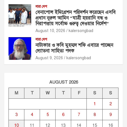
সারা দেশ
বেনাপোল ইমিগ্রেশন পরিদর্শন করেছেন এসবি
প্রধান নুরুল আমিন “যাত্রী হয়রানি বন্ধ ও
নিরাপত্তায় সর্বোচ্চ গুরুত্ব দেওয়ার নির্দেশ”
August 10, 2026
kalersongbad
সারা দেশ
নাট্যকার ও কবি মুহম্মদ শফি এবারে পাচ্ছেন
দ্যোতনা সাহিত্য পদক
August 9, 2026
kalersongbad
AUGUST 2026
M
T
W
T
F
S
S
1
2
3
4
5
6
7
8
9
10
11
12
13
14
15
16