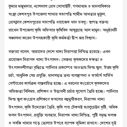
কুমার মজুমদার, ন্যাশনাল প্রেস সোসাইটি, গণমাধ্যম ও মানবাধিকার
সংস্থা কেশবপুর উপজেলা শাখার সভাপতি শামীম আখতার মুকুল,
প্রেসক্লাব কেশবপুরের সভাপতি ওয়াজেদ খান ডবলু। স্বাগত বক্তব্য
রাখেন উপজেলা কৃষি অফিসার কৃষিবিদ আব্দুল্ল্যাহ আল মামুন। অনুষ্ঠানটি
সঞ্চালনা করেন উপসহকারী কৃষি কর্মকর্তা দ্বীপ জয় বিশ্বাস।
বক্তারা বলেন, আমাদের দেশে খাদ্য নিরাপত্তা নিশ্চিত হয়েছে। এখন
প্রয়োজন নিরাপদ খাদ্য উৎপাদন। সেজন্য কৃষকদের দক্ষতা ও
উৎপাদনশীলতা বৃদ্ধিতে পার্টনার প্রকল্পের আওতায় ফিল্ড স্কুল, উত্তম কৃষি
চর্চা, আধুনিক সেচ প্রযুক্তি, মানসম্মত তথ্য ব্যবস্থাপনা ও ফার্মার্স সার্ভিস
সেন্টারের কার্যক্রম বাস্তবায়িত হচ্ছে। এ ধরনের কংগ্রেসে কৃষকদের
অভিজ্ঞতা বিনিময়, প্রশিক্ষণ ও উদ্ভাবনী চর্চার সুযোগ তৈরি হচ্ছে। পার্টনার
ফিল্ড স্কুল কংগ্রেস প্রশিক্ষণে ফসলের বহুমুখীকরণ, নিরাপদ খাদ্য
উৎপাদন, কৃষি উদ্যোক্তা তৈরি, কৃষি পণ্য টেকসই ভ্যালুচেইন সৃষ্টি, অধিক
ফলন উৎপাদন, প্রযুক্তি ব্যবহার, নিরাপদ খাদ্য নিশ্চিত, পুষ্টি সমৃদ্ধ ফলজ
ও সবজি খামার গড়ে তোলার উপরে ব্যাপক ভূমিকা রাখবে। দেশের দুই