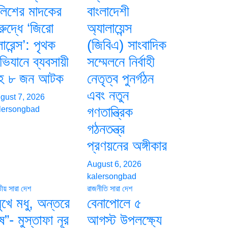
ুলিশের মাদকের
বাংলাদেশী
রুদ্ধে ‘জিরো
অ্যালায়েন্স
ারেন্স’: পৃথক
(জিবিএ) সাংবাদিক
িযানে ব্যবসায়ী
সম্মেলনে নির্বাহী
হ ৮ জন আটক
নেতৃত্ব পুনর্গঠন
এবং নতুন
gust 7, 2026
গণতান্ত্রিক
lersongbad
গঠনতন্ত্র
প্রণয়নের অঙ্গীকার
August 6, 2026
kalersongbad
তীয়
সারা দেশ
রাজনীতি
সারা দেশ
ুখে মধু, অন্তরে
বেনাপোলে ৫
ষ”- মুস্তাফা নূর
আগস্ট উপলক্ষ্যে