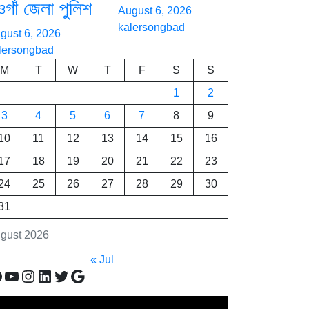
ওগাঁ জেলা পুলিশ
August 6, 2026
kalersongbad
gust 6, 2026
lersongbad
M
T
W
T
F
S
S
1
2
3
4
5
6
7
8
9
10
11
12
13
14
15
16
17
18
19
20
21
22
23
24
25
26
27
28
29
30
31
gust 2026
« Jul
acebook
YouTube
Instagram
LinkedIn
Twitter
Google