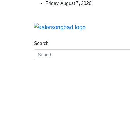
Skip
Friday, August 7, 2026
to
content
কালের সংবাদ
www.kalersongbad.com
Search