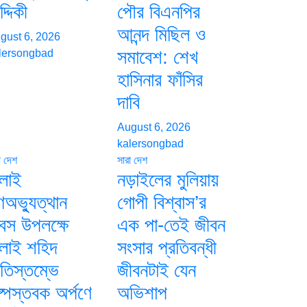
দ্দিকী
পৌর বিএনপির
আনন্দ মিছিল ও
gust 6, 2026
সমাবেশ: শেখ
lersongbad
হাসিনার ফাঁসির
দাবি
August 6, 2026
kalersongbad
া দেশ
সারা দেশ
ুলাই
নড়াইলের মুলিয়ায়
ণঅভ্যুত্থান
গোপী বিশ্বাস’র
িবস উপলক্ষে
এক পা-তেই জীবন
ুলাই শহিদ
সংসার প্রতিবন্ধী
মৃতিস্তম্ভে
জীবনটাই যেন
ষ্পস্তবক অর্পণে
অভিশাপ