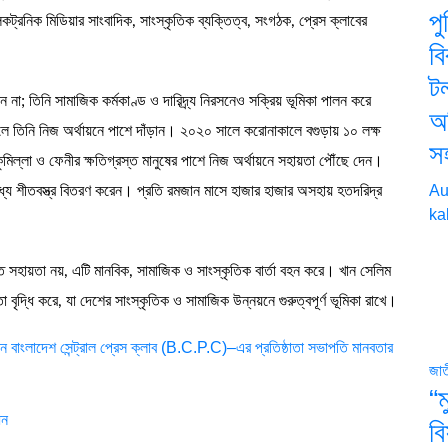
প
কট্রনিক মিডিয়ার সাংবাদিক, সাংস্কৃতিক ব্যক্তিত্ব, সংগঠক, প্রেস ক্লাবের
বি
টল
ান না; তিনি সামাজিক কর্মকাণ্ড ও দারিদ্র্য নিরসনেও সক্রিয় ভূমিকা পালন করে
অভ
 তিনি নিজ অর্থায়নে পাশে দাঁড়ান। ২০২০ সালে করোনাকালে বগুড়ায় ১০ লক্ষ
স
িল্লা ও ফেনীর ক্ষতিগ্রস্ত মানুষের পাশে নিজ অর্থায়নে সহায়তা পৌঁছে দেন।
Au
যে শীতবস্ত্র বিতরণ করেন। প্রতি রমজান মাসে হাজার হাজার অসহায় হতদরিদ্র
ka
গত সহায়তা নয়, এটি মানবিক, সামাজিক ও সাংস্কৃতিক বার্তা বহন করে। খান সেলিম
বৃদ্ধি করে, যা দেশের সাংস্কৃতিক ও সামাজিক উন্নয়নে গুরুত্বপূর্ণ ভূমিকা রাখে।
ন বাংলাদেশ সেন্ট্রাল প্রেস ক্লাব (B.C.P.C)–এর প্রতিষ্ঠাতা সভাপতি মানবতার
জা
“ম
ধন
বি