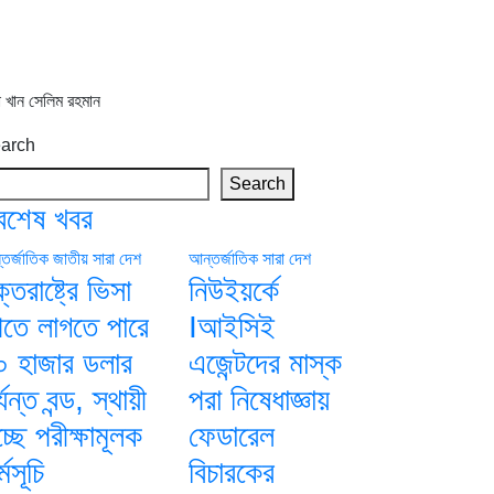
া খান সেলিম রহমান
arch
Search
সবশেষ খবর
তর্জাতিক
জাতীয়
সারা দেশ
আন্তর্জাতিক
সারা দেশ
ক্তরাষ্ট্রে ভিসা
নিউইয়র্কে
েতে লাগতে পারে
Iআইসিই
০ হাজার ডলার
এজেন্টদের মাস্ক
্যন্ত বন্ড, স্থায়ী
পরা নিষেধাজ্ঞায়
্ছে পরীক্ষামূলক
ফেডারেল
্মসূচি
বিচারকের