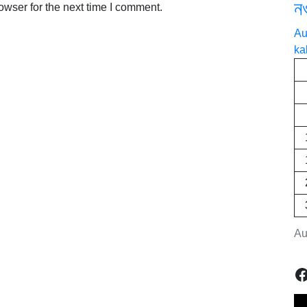
ন
owser for the next time I comment.
Au
ka
Au
F