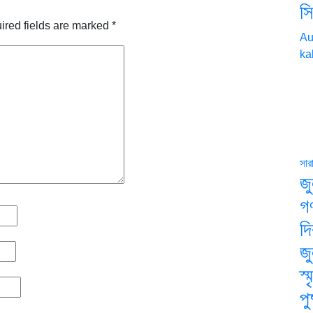
সি
ired fields are marked
*
Au
ka
সার
জ
গ
দ
জ
স্
পু