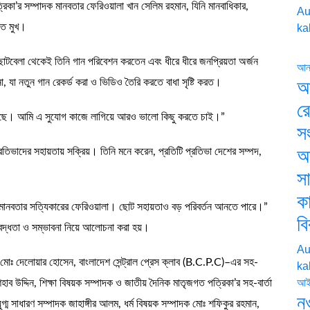
িকা’র সম্পাদক মানবতার ফেরিওয়ালা খান সেলিম রহমান, যিনি মানবাধিকার,
Au
িত মুখ।
ka
। ছোটবেলা থেকেই তিনি গান পরিবেশন করতেন এবং ধীরে ধীরে জনপ্রিয়তা অর্জন
আন্
, যা নতুন গান রেকর্ড করা ও ভিডিও তৈরি করতে বাধা সৃষ্টি করত।
আ
রে
়েছে। আমি এ সুযোগ কাজে লাগিয়ে আরও ভালো কিছু করতে চাই।”
স
অ
্রতিভাদের সহায়তায় সক্রিয়। তিনি মনে করেন, প্রতিটি প্রতিভা দেশের সম্পদ,
স
কা
 মানবতার সত্যিকারের ফেরিওয়ালা। ছোট সহায়তাও বড় পরিবর্তন আনতে পারে।”
বি
াবদ্ধতা ও সম্ভাবনা নিয়ে আলোচনা করা হয়।
Au
মোঃ দেলোয়ার হোসেন, বাংলাদেশ সেন্ট্রাল প্রেস ক্লাব (B.C.P.C)–এর সহ-
ka
আই
উদ্দিন, শিক্ষা বিষয়ক সম্পাদক ও জাতীয় দৈনিক মাতৃজগত পত্রিকা’র সহ-বার্তা
ন
গ্ম সাধারণ সম্পাদক জাহাঙ্গীর আলম, ধর্ম বিষয়ক সম্পাদক মোঃ শফিকুর রহমান,