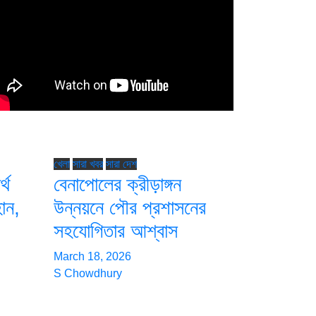
খেলা
সারা খবর
সারা দেশ
্থ
বেনাপোলের ক্রীড়াঙ্গন
হান,
উন্নয়নে পৌর প্রশাসনের
সহযোগিতার আশ্বাস
March 18, 2026
S Chowdhury