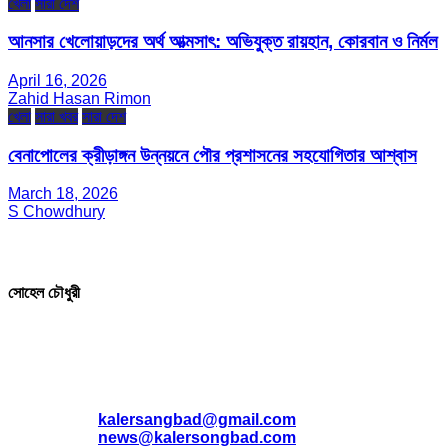
খেলা
সারা দেশ
আনসার খেলোয়াড়দের অর্থ আত্মসাৎ: অভিযুক্ত রায়হান, কোরবান ও নির্মল
April 16, 2026
Zahid Hasan Rimon
খেলা
সারা খবর
সারা দেশ
বেনাপোলের ক্রীড়াঙ্গন উন্নয়নে পৌর প্রশাসনের সহযোগিতার আশ্বাস
March 18, 2026
S Chowdhury
সম্পাদক ও প্রকাশক
সোহেল চৌধুরী
যোগাযোগ
* ই-মেইল:
*
kalersangbad@gmail.com
*
news@kalersongbad.com