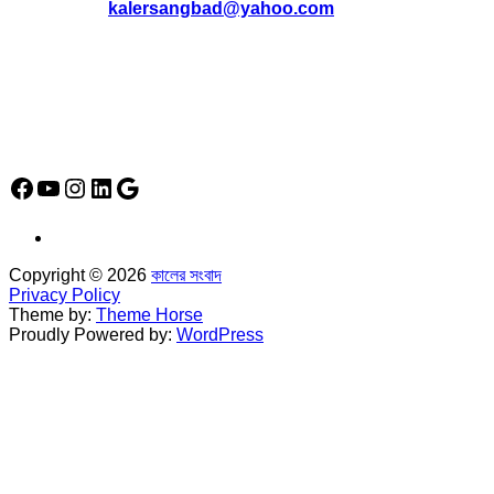
*
kalersangbad@yahoo.com
*
ফোন: 02-48952778
*
মোবাইল : 01842-192270
*
হাউস# ৩২, সড়ক# ৬/বি, সেক্টর# ১২, উত্তরা, ঢাকা-১২৩০, বাংলাদেশ।
Social Media Icon
Facebook
YouTube
Instagram
LinkedIn
Google
Copyright © 2026
কালের সংবাদ
Privacy Policy
Theme by:
Theme Horse
Proudly Powered by:
WordPress