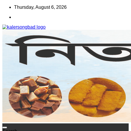
Skip
Thursday, August 6, 2026
to
content
www.kalersongbad.com
কালের সংবাদ