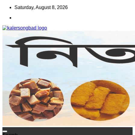
Skip
Saturday, August 8, 2026
to
content
www.kalersongbad.com
কালের সংবাদ