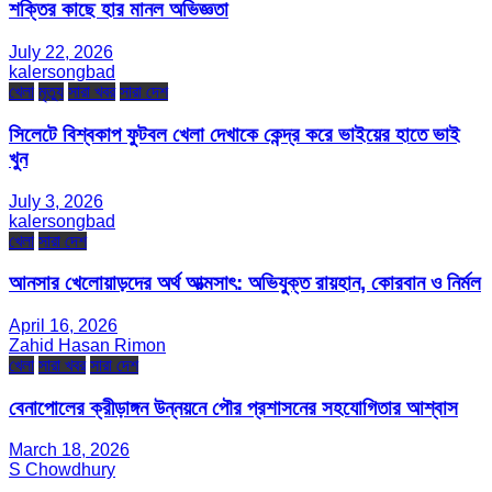
শক্তির কাছে হার মানল অভিজ্ঞতা
July 22, 2026
kalersongbad
খেলা
মৃত্যু
সারা খবর
সারা দেশ
সিলেটে বিশ্বকাপ ফুটবল খেলা দেখাকে কেন্দ্র করে ভাইয়ের হাতে ভাই
খুন
July 3, 2026
kalersongbad
খেলা
সারা দেশ
আনসার খেলোয়াড়দের অর্থ আত্মসাৎ: অভিযুক্ত রায়হান, কোরবান ও নির্মল
April 16, 2026
Zahid Hasan Rimon
খেলা
সারা খবর
সারা দেশ
বেনাপোলের ক্রীড়াঙ্গন উন্নয়নে পৌর প্রশাসনের সহযোগিতার আশ্বাস
March 18, 2026
S Chowdhury