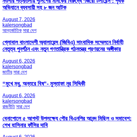
নওগাঁর পত্নীতলায় পুলিশের মাদকের বিরুদ্ধে ‘জিরো টলারেন্স’: পৃথক
অভিযানে ব্যবসায়ী সহ ৮ জন আটক
August 7, 2026
kalersongbad
আন্তর্জাতিক
সারা দেশ
গ্লোবাল বাংলাদেশী অ্যালায়েন্স (জিবিএ) সাংবাদিক সম্মেলনে নির্বাহী
নেতৃত্ব পুনর্গঠন এবং নতুন গণতান্ত্রিক গঠনতন্ত্র প্রণয়নের অঙ্গীকার
August 6, 2026
kalersongbad
জাতীয়
সারা দেশ
“মুখে মধু, অন্তরে বিষ”- মুস্তাফা নূর সিদ্দিকী
August 6, 2026
kalersongbad
রাজনীতি
সারা দেশ
বেনাপোলে ৫ আগস্ট উপলক্ষ্যে পৌর বিএনপির আনন্দ মিছিল ও সমাবেশ:
শেখ হাসিনার ফাঁসির দাবি
August 6, 2026