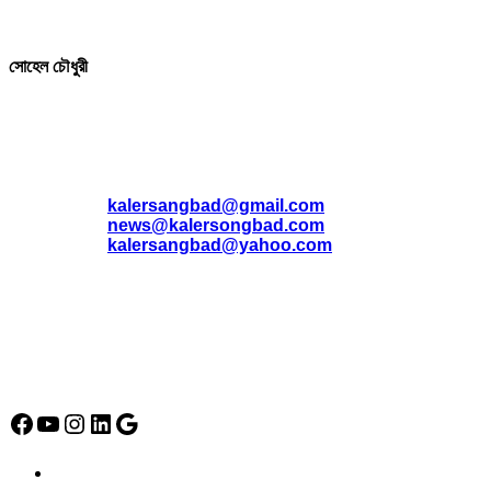
সম্পাদক ও প্রকাশক
সোহেল চৌধুরী
যোগাযোগ
* ই-মেইল:
*
kalersangbad@gmail.com
*
news@kalersongbad.com
*
kalersangbad@yahoo.com
*
ফোন: 02-48952778
*
মোবাইল : 01842-192270
*
হাউস# ৩২, সড়ক# ৬/বি, সেক্টর# ১২, উত্তরা, ঢাকা-১২৩০, বাংলাদেশ।
Social Media Icon
Facebook
YouTube
Instagram
LinkedIn
Google