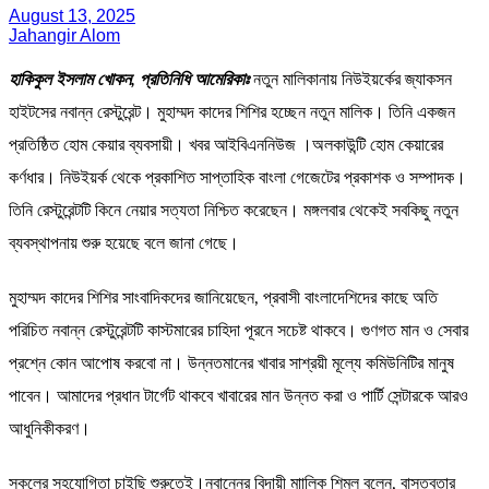
August 13, 2025
Jahangir Alom
হাকিকুল ইসলাম খোকন, প্রতিনিধি আমেরিকাঃ
নতুন মালিকানায় নিউইয়র্কের জ্যাকসন
হাইটসের নবান্ন রেস্টুরেন্ট। মুহাম্মদ কাদের শিশির হচ্ছেন নতুন মালিক। তিনি একজন
প্রতিষ্ঠিত হোম কেয়ার ব্যবসায়ী। খবর আইবিএননিউজ ।অলকাউন্টি হোম কেয়ারের
কর্ণধার। নিউইয়র্ক থেকে প্রকাশিত সাপ্তাহিক বাংলা গেজেটের প্রকাশক ও সম্পাদক।
তিনি রেস্টুরেন্টটি কিনে নেয়ার সত্যতা নিশ্চিত করেছেন। মঙ্গলবার থেকেই সবকিছু নতুন
ব্যবস্থাপনায় শুরু হয়েছে বলে জানা গেছে।
মুহাম্মদ কাদের শিশির সাংবাদিকদের জানিয়েছেন, প্রবাসী বাংলাদেশিদের কাছে অতি
পরিচিত নবান্ন রেস্টুরেন্টটি কাস্টমারের চাহিদা পূরনে সচেষ্ট থাকবে। গুণগত মান ও সেবার
প্রশ্নে কোন আপোষ করবো না। উন্নতমানের খাবার সাশ্রয়ী মূল্যে কমিউনিটির মানুষ
পাবেন। আমাদের প্রধান টার্গেট থাকবে খাবারের মান উন্নত করা ও পার্টি সেন্টারকে আরও
আধুনিকীকরণ।
সকলের সহযোগিতা চাইছি শুরুতেই।নবান্নের বিদায়ী মাালিক শিমুল বলেন, বাস্তবতার