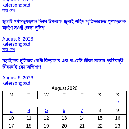
kalersongbad
সারা দেশ
জুলাই গণঅভ্যুত্থান দিবস উপলক্ষে জুলাই শহিদ স্মৃতিস্তম্ভে পুষ্পস্তবক
অর্পণে নওগাঁ জেলা পুলিশ
August 6, 2026
kalersongbad
সারা দেশ
নড়াইলের মুলিয়ায় গোপী বিশ্বাস’র এক পা-তেই জীবন সংসার প্রতিবন্ধী
জীবনটাই যেন অভিশাপ
August 6, 2026
kalersongbad
August 2026
M
T
W
T
F
S
S
1
2
3
4
5
6
7
8
9
10
11
12
13
14
15
16
17
18
19
20
21
22
23