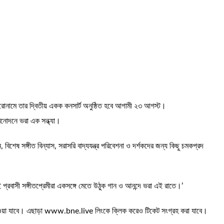
শিরোনামে তার দ্বিতীয় একক কনসার্ট অনুষ্ঠিত হবে আগামী ২৩ আগস্ট।
বিনোদনে ভরা এক সন্ধ্যা।
েষ সঙ্গীত বিন্যাস, সরাসরি বাদ্যযন্ত্র পরিবেশনা ও দর্শকদের জন্য কিছু চমকপ্রদ
ই প্রবাসী সঙ্গীতপ্রেমীরা একসঙ্গে মেতে উঠুক গান ও আনন্দে ভরা এই রাতে।’
 টিকেট পাওয়া যাবে। এছাড়া www.bne.live লিংকে ক্লিক করেও টিকেট সংগ্রহ করা যাবে।