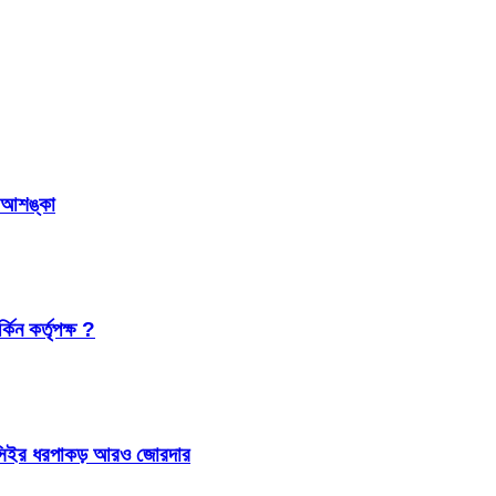
র আশঙ্কা
কিন কর্তৃপক্ষ ?
 আইসিইর ধরপাকড় আরও জোরদার