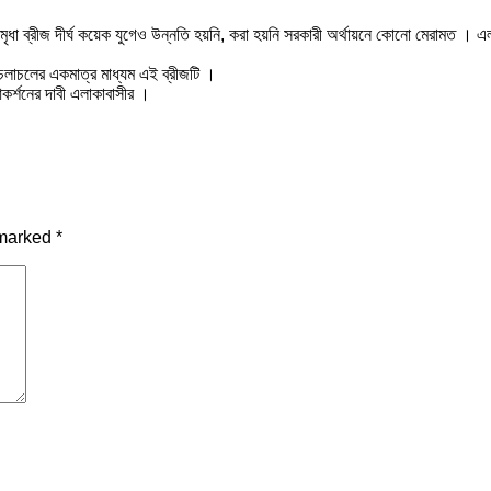
মৃধা ব্রীজ দীর্ঘ কয়েক যুগেও উন্নতি হয়নি, করা হয়নি সরকারী অর্থায়নে কোনো মেরামত । এল
ের চলাচলের একমাত্র মাধ্যম এই ব্রীজটি ।
 আকর্শনের দাবী এলাকাবাসীর ।
 marked
*