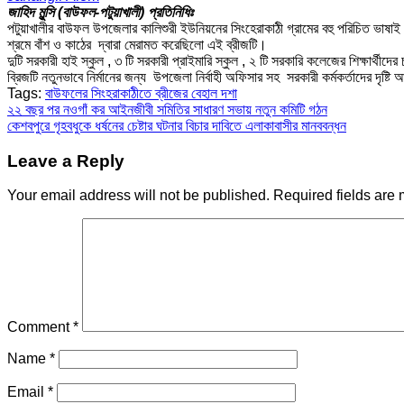
জাহিদ মুন্সি (বাউফল-পটুয়াখালী) প্রতিনিধিঃ
পটুয়াখালীর বাউফল উপজেলার কালিশুরী ইউনিয়নের সিংহেরাকাঠী গ্রামের বহু পরিচিত ভাষাই 
শ্রমে বাঁশ ও কাঠের দ্বারা মেরামত করেছিলো এই ব্রীজটি।
দুটি সরকারী হাই স্কুল , ৩ টি সরকারী প্রাইমারি স্কুল , ২ টি সরকারি কলেজের শিক্ষার্থীদ
ব্রিজটি নতুনভাবে নির্মানের জন্য উপজেলা নির্বাহী অফিসার সহ সরকারী কর্মকর্তাদের দৃষ্টি
Tags:
বাউফলের সিংহরাকাঠীতে ব্রীজের বেহাল দশা
Post
২২ বছর পর নওগাঁ কর আইনজীবী সমিতির সাধারণ সভায় নতুন কমিটি গঠন
কেশবপুরে গৃহবধুকে ধর্ষনের চেষ্টার ঘটনার বিচার দাবিতে এলাকাবাসীর মানববন্ধন
navigation
Leave a Reply
Your email address will not be published.
Required fields are
Comment
*
Name
*
Email
*