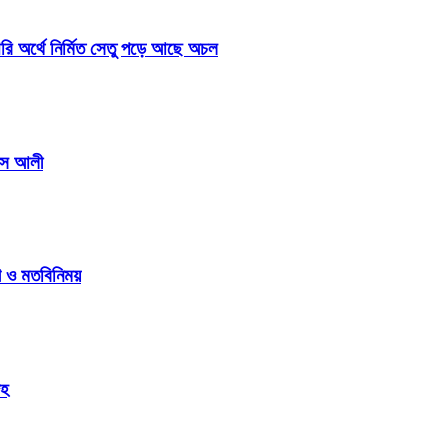
রি অর্থে নির্মিত সেতু পড়ে আছে অচল
কাস আলী
গ ও মতবিনিময়
েহ