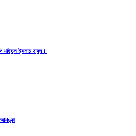
মপি শহিদুল ইসলাম বাবুল। ​
র আশঙ্কা