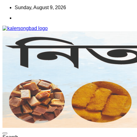
Skip
Sunday, August 9, 2026
to
content
www.kalersongbad.com
কালের সংবাদ