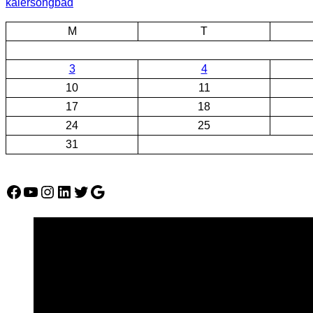
kalersongbad
M
T
3
4
10
11
17
18
24
25
31
Facebook
YouTube
Instagram
LinkedIn
Twitter
Google