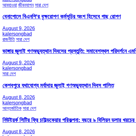
আবহাওয়া
জীবনযাপন
সারা দেশ
বেনাপোলে বিএনপি’র বৃক্ষরোপণ কর্মসূচির অংশ হিসেবে গাছ রোপণ
August 9, 2026
kalersongbad
রাজনীতি
সারা দেশ
ভাঙ্গায় জুলাই গণঅভ্যুত্থান দিবসের প্রস্তুতি: সমাবেশস্থল পরিদর্শনে এ
August 9, 2026
kalersongbad
সারা দেশ
কেশবপুরে যথাযোগ্য মর্যাদায় জুলাই গণঅভ্যুত্থান দিবস পালিত
August 8, 2026
kalersongbad
আন্তর্জাতিক
সারা দেশ
নিউইয়র্ক সিটির ফ্রি চাইল্ডকেয়ার পরিকল্পনা: বছরে ৯ বিলিয়ন ডলার খরচে
August 8, 2026