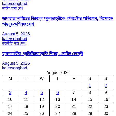
kalersongbad
জাতীয়
সারা দেশ
জামায়াত আমিরের বিরুদ্ধে স্কুলছাত্রীকে ধর্ষণচেষ্টার অভিযোগ, বিক্ষোভে
ভাঙচুর-অগ্নিসংযোগ
August 5, 2026
kalersongbad
রাজনীতি
সারা দেশ
হামলাকারীরা প্রতিনিয়ত হুমকি দিচ্ছে :মোমিন মেহেদী
August 5, 2026
kalersongbad
August 2026
M
T
W
T
F
S
S
1
2
3
4
5
6
7
8
9
10
11
12
13
14
15
16
17
18
19
20
21
22
23
24
25
26
27
28
29
30