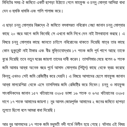
মিনিটের সময় ঐ জমিতে একটি ছাপড়া উঠাতে গেলে মাহফুজ ও চন্নু মোল্যা আসিয়া বাধা
দেন ও হুমকি ধামকি এবং গালি গালাজ করে।
এ ছাড়া চন্নু মোল্যার বিরুদ্ধে ঐ জমিতে বসবাসরত নবিরোন নেছা জানান চন্নু মোল্যার
কাছে ২০ বছর আগে জমি কিনেছি সে এখনো জমি লিখে দেন নাই টালবাহানা করছে। এ
বিষয়ে চন্নু মোল্যার কাছে জানতে চাইলে নবিরোনের থাকতে দিয়েছি মাত্র তার কাছে
কোন ডুকুমেন্ট নাই টাকার এবং বীর মুক্তিযোদ্ধার ১৭ শতক জমি পূর্ব পাশে আছে তাকে
বুঝে দিয়েছি তবে নতুন ঘরের জায়গা তাদের দাবী করেন। তাসলিমার মেয়ে বলেন ৬ শতক
জমি আমার আব্বা অনেক বছর পূর্বে আসাদ মোল্লার (পিটুল) কাছে থেকে ক্রয় করেছে
কিন্তু এখনও সেই জমি রেজিষ্ট্রি করে দেয়নি। এ বিষয়ে আসাদের ছেলে মাহফুজ জানান
আব্বা মালয়েশিয়া থেকে এসে তাসলিমার জমি রেজিষ্ট্রি করে দিবেন। চন্নু ও মাহফুজ
সাংবাদিকদের জানান ১৫৭ খতিয়ানের ৩২৮৫ ডাঙ্গা ১৬ শতক ও ৬৭৫ খতিয়ানের ৩২৮৫
দাগে ১৭ শতক আমাদের জায়গা। নুর আলম জোরপূর্বক আমাদের ২ জনের জমিতে ছাপড়া
তুলতে ছিলো বলে আমরা বাধা দিয়েছি।
আর নুর আলমদের ১৭ শতক জমি মধুমতী নদী গর্ভে বিলীন হয়ে গেছে। ঘটনার এই বিষয়