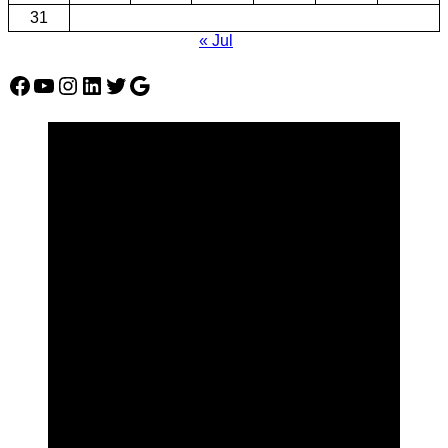
31
« Jul
Facebook
YouTube
Instagram
LinkedIn
Twitter
Google