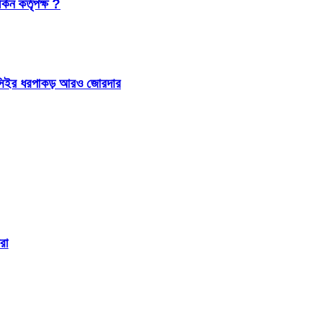
কিন কর্তৃপক্ষ ?
 আইসিইর ধরপাকড় আরও জোরদার
রা