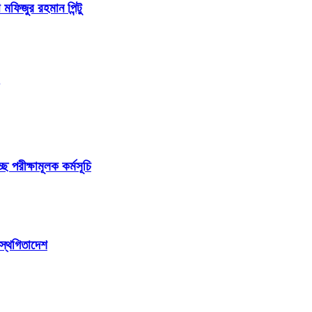
 মফিজুর রহমান পিন্টু
ছে পরীক্ষামূলক কর্মসূচি
 স্থগিতাদেশ