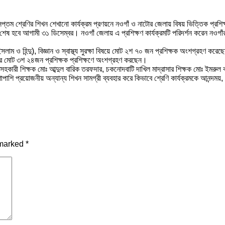
সপ্তম শ্রেণির শিখন শেখানো কার্যক্রম প্রণয়নে নওগাঁ ও নাটোর জেলায় বিষয় ভিত্তিক প্রশ
 শেষ হবে আগামী ৩১ ডিসেম্বর। নওগাঁ জেলায় এ প্রশিক্ষণ কার্যক্রমটি পরিদর্শন করেন নওগা
লাম ও হিন্দু), বিজ্ঞান ও স্বাস্থ্য সুরক্ষা বিষয়ে মোট ২শ ৭০ জন প্রশিক্ষক অংশগ্রহণ করে
নের মোট ৩শ ২৪জন প্রশিক্ষক প্রশিক্ষণে অংশগ্রহণ করছেন।
ের সহকারী শিক্ষক মোঃ আব্দুল বারিক তরফদার, চকনোদবাটি দাখিল মাদ্রাসার শিক্ষক মোঃ ইম
পাশি প্রয়োজনীয় অন্যান্য শিখন সামগ্রী ব্যবহার করে কিভাবে শ্রেণি কার্যক্রমকে আনন্দময়, ফ
 marked
*