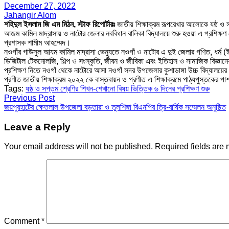
December 27, 2022
Jahangir Alom
শহিদুল ইসলাম জি এম মিঠন, স্টাফ রিপোর্টারঃ
জাতীয় শিক্ষাক্রম রূপরেখার আলোকে যষ্ঠ ও 
আজম কামিল মাদ্রাসায় ও নাটোর জেলার নববিধান বালিকা বিদ্যালয়ে শুরু হওয়া এ প্রশিক্ষণ
প্রশাসক শামীম আহম্মেদ।
নওগাঁর গাউসুল আযম কামিল মাদ্রাসা ভেন্যুতে নওগাঁ ও নাটোর এ দুই জেলার গণিত, ধর্ম (ইস
ডিজিটাল টেকনোলজি, শিল্প ও সংস্কৃতি, জীবন ও জীবিকা এবং ইতিহাস ও সামাজিক বিজ্ঞা
প্রশিক্ষণ নিতে নওগাঁ থেকে নাটোরে আসা নওগাঁ সদর উপজেলার কুশাডাঙ্গা উচ্চ বিদ্যালয়
প্রণীত জাতীয় শিক্ষাক্রম ২০২২ কে বাস্তবায়ন ও প্রণীত এ শিক্ষাক্রমে পাঠ্যপুস্তকের পাশা
Tags:
যষ্ঠ ও সপ্তম শ্রেণির শিখন-শেখানো বিষয় ভিত্তিক ৬ দিনের প্রশিক্ষণ শুরু
Post
Previous Post
জয়পুরহাটের ক্ষেতলাল উপজেলা বড়তারা ও তুলশিঙ্গা বিএনপির ত্রি-বার্ষিক সম্মেলন অনুষ্ঠিত
navigation
Leave a Reply
Your email address will not be published.
Required fields are
Comment
*