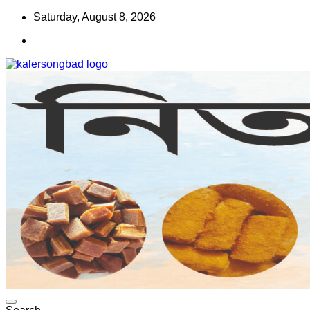
Skip
Saturday, August 8, 2026
to
content
www.kalersongbad.com
কালের সংবাদ