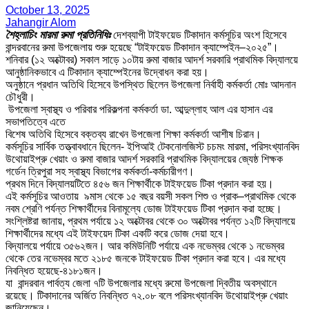
October 13, 2025
Jahangir Alom
শৈহ্লাচিং মারমা রুমা প্রতিনিধিঃ
দেশব্যাপী টাইফয়েড টিকাদান কর্মসূচির অংশ হিসেবে
বান্দরবানের রুমা উপজেলায় শুরু হয়েছে “টাইফয়েড টিকাদান ক্যাম্পেইন–২০২৫”।
শনিবার (১২ অক্টোবর) সকাল সাড়ে ১০টায় রুমা বাজার আদর্শ সরকারি প্রাথমিক বিদ্যালয়ে
আনুষ্ঠানিকভাবে এ টিকাদান ক্যাম্পেইনের উদ্বোধন করা হয়।
অনুষ্ঠানে প্রধান অতিথি হিসেবে উপস্থিত ছিলেন উপজেলা নির্বাহী কর্মকর্তা মোঃ আদনান
চৌধুরী।
উপজেলা স্বাস্থ্য ও পরিবার পরিকল্পনা কর্মকর্তা ডা. আব্দুল্লাহ আল এর হাসান এর
সভাপতিত্বে এতে
বিশেষ অতিথি হিসেবে বক্তব্য রাখেন উপজেলা শিক্ষা কর্মকর্তা আশীষ চিরান।
কর্মসূচির সার্বিক তত্ত্বাবধানে ছিলেন- ইপিআই টেকনোলজিস্ট চচমং মারমা, পরিসংখ্যানবিদ
উথোয়াইপ্রু খেয়াং ও রুমা বাজার আদর্শ সরকারি প্রাথমিক বিদ্যালয়ের জ্যেষ্ঠ শিক্ষক
গর্ডেন ত্রিপুরা সহ স্বাস্থ্য বিভাগের কর্মকর্তা-কর্মচারীগণ।
প্রথম দিনে বিদ্যালয়টিতে ৪৫৬ জন শিক্ষার্থীকে টাইফয়েড টিকা প্রদান করা হয়।
এই কর্মসূচির আওতায় ৯মাস থেকে ১৫ বছর বয়সী সকল শিশু ও প্রাক–প্রাথমিক থেকে
নবম শ্রেণি পর্যন্ত শিক্ষার্থীদের বিনামূল্যে ডোজ টাইফয়েড টিকা প্রদান করা হচ্ছে।
সংশ্লিষ্টরা জানায়, প্রথম পর্যায়ে ১২ অক্টোবর থেকে ৩০ অক্টোবর পর্যন্ত ১২টি বিদ্যালয়ে
শিক্ষার্থীদের মধ্যে এই টাইফয়েদ টিকা একটি করে ডোজ দেয়া হবে।
বিদ্যালয়ে পর্যায়ে ৩৫৬২জন। আর কমিউনিটি পর্যায়ে এক নভেম্বর থেকে ১ নভেম্বর
থেকে তের নভেম্বর মতে ২১৮৫ জনকে টাইফয়েড টিকা প্রদান করা হবে। এর মধ্যে
নিবন্ধিত হয়েছে-৪১৮১জন।
যা বান্দরবান পার্বত্য জেলা ৭টি উপজেলার মধ্যে রুমো উপজেলা দ্বিতীয় অবস্থানে
রয়েছে। টিকাদানের অর্জিত নিবন্ধিত ৭২.০৮ বলে পরিসংখ্যানবিদ উথোয়াইপ্রু খেয়াং
জানিয়েছেন।