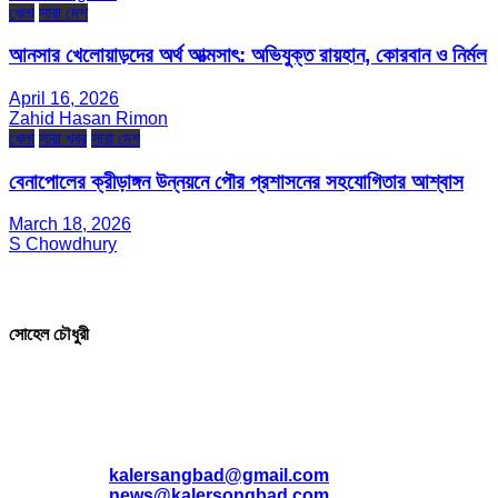
খেলা
সারা দেশ
আনসার খেলোয়াড়দের অর্থ আত্মসাৎ: অভিযুক্ত রায়হান, কোরবান ও নির্মল
April 16, 2026
Zahid Hasan Rimon
খেলা
সারা খবর
সারা দেশ
বেনাপোলের ক্রীড়াঙ্গন উন্নয়নে পৌর প্রশাসনের সহযোগিতার আশ্বাস
March 18, 2026
S Chowdhury
সম্পাদক ও প্রকাশক
সোহেল চৌধুরী
যোগাযোগ
* ই-মেইল:
*
kalersangbad@gmail.com
*
news@kalersongbad.com