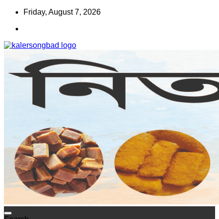
Skip
Friday, August 7, 2026
to
content
www.kalersongbad.com
কালের সংবাদ