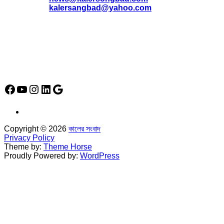
*
kalersangbad@yahoo.com
*
ফোন: 02-48952778
*
মোবাইল : 01842-192270
*
হাউস# ৩২, সড়ক# ৬/বি, সেক্টর# ১২, উত্তরা, ঢাকা-১২৩০, বাংলাদেশ।
Social Media Icon
Facebook
YouTube
Instagram
LinkedIn
Google
Copyright © 2026
কালের সংবাদ
Privacy Policy
Theme by:
Theme Horse
Proudly Powered by:
WordPress