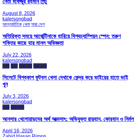
নেতা মফিজুর রহমান পিন্টু
August 8, 2026
kalersongbad
আন্তর্জাতিক
খেলা
সারা দেশ
অতিরিক্ত সময়ে আর্জেন্টিনাকে হারিয়ে বিশ্বচ্যাম্পিয়ন স্পেন: তরুণ
শক্তির কাছে হার মানল অভিজ্ঞতা
July 22, 2026
kalersongbad
খেলা
মৃত্যু
সারা খবর
সারা দেশ
সিলেটে বিশ্বকাপ ফুটবল খেলা দেখাকে কেন্দ্র করে ভাইয়ের হাতে ভাই
খুন
July 3, 2026
kalersongbad
খেলা
সারা দেশ
আনসার খেলোয়াড়দের অর্থ আত্মসাৎ: অভিযুক্ত রায়হান, কোরবান ও নির্মল
April 16, 2026
Zahid Hasan Rimon