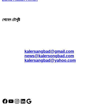
সম্পাদক ও প্রকাশক
সোহেল চৌধুরী
যোগাযোগ
* ই-মেইল:
*
kalersangbad@gmail.com
*
news@kalersongbad.com
*
kalersangbad@yahoo.com
*
ফোন: 02-48952778
*
মোবাইল : 01842-192270
*
হাউস# ৩২, সড়ক# ৬/বি, সেক্টর# ১২, উত্তরা, ঢাকা-১২৩০, বাংলাদেশ।
Social Media Icon
Facebook
YouTube
Instagram
LinkedIn
Google