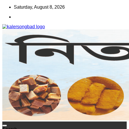
Skip
Saturday, August 8, 2026
to
content
www.kalersongbad.com
কালের সংবাদ