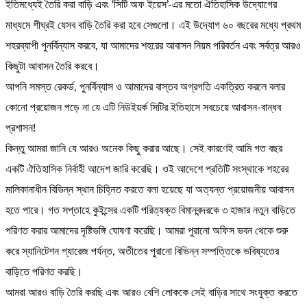
ইতিমধ্যেই তৈরি করা বাড়ি এবং ‘সিটি অফ ইয়েস’-এর মতো ঐতিহাসিক উদ্যোগের
মাধ্যমে শীঘ্রই যেসব বাড়ি তৈরি করা হবে সেগুলো। এই উদ্যোগ ৬০ বছরের মধ্যে প্রথম
শহরব্যাপী পুনর্বিন্যাস করবে, যা আমাদের শহরের আবাসন নিয়ম পরিবর্তন এবং সর্বত্র আরও
কিছুটা আবাসন তৈরি করবে।
আপনি সমস্ত রেকর্ড, পুনর্বিন্যাস ও আমাদের বাস্তব অগ্রগতি একত্রিত করলে বলার
কোনো প্রয়োজন পড়ে না যে এটি নিউইয়র্ক সিটির ইতিহাসে সবচেয়ে আবাসন-বান্ধব
প্রশাসন!
কিন্তু আমরা জানি যে আরও অনেক কিছু করার আছে। সেই কারণেই আমি গত বছর
একটি ঐতিহাসিক নির্বাহী আদেশ জারি করেছি। ওই আদেশে প্রতিটি সংস্থাকে শহরের
মালিকানাধীন বিভিন্ন স্থান চিহ্নিত করতে বলা হয়েছে যা অত্যন্ত প্রয়োজনীয় আবাসন
হতে পারে। গত সপ্তাহে কুইন্সের একটি পরিত্যক্ত বিমানবন্দরকে ৩ হাজার নতুন বাড়িতে
পরিণত করার আমাদের দৃষ্টিভঙ্গি ঘোষণা করেছি। আমরা পুরানো অফিস ভবন থেকে শুরু
করে স্যানিটেশন গ্যারেজ পর্যন্ত, অতীতের পুরানো বিভিন্ন সম্পত্তিকে ভবিষ্যতের
বাড়িতে পরিণত করছি।
আমরা আরও বাড়ি তৈরি করছি এবং আরও বেশি লোককে সেই বাড়ির সাথে সংযুক্ত করতে