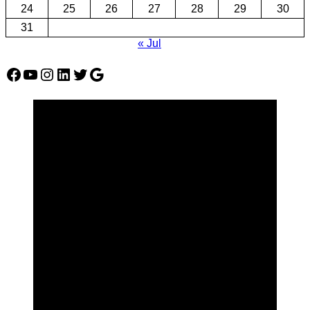
24
25
26
27
28
29
30
31
« Jul
Facebook
YouTube
Instagram
LinkedIn
Twitter
Google