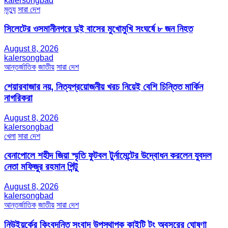
kalersongbad
মৃত্যু
সারা দেশ
সিলেটের ওসমানীনগরে দুই বাসের মুখোমুখি সংঘর্ষে ৮ জন নিহত
August 8, 2026
kalersongbad
আন্তর্জাতিক
জাতীয়
সারা দেশ
শেয়ারবাজার নয়, নিত্যপ্রয়োজনীয় খরচ নিয়েই বেশি চিন্তিত মার্কিন
নাগরিকরা
August 8, 2026
kalersongbad
খেলা
সারা দেশ
বেনাপোলে শহীদ জিয়া স্মৃতি ফুটবল টুর্নামেন্টের উদ্বোধন করলেন যুবদল
নেতা মফিজুর রহমান পিন্টু
August 8, 2026
kalersongbad
আন্তর্জাতিক
জাতীয়
সারা দেশ
নিউইয়র্কের কিংবদন্তি সংবাদ উপস্থাপক কাইটি টং অবসরের ঘোষণা