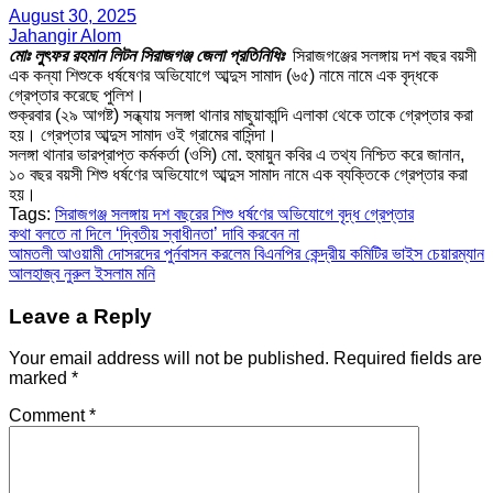
August 30, 2025
Jahangir Alom
মোঃ লুৎফর রহমান লিটন সিরাজগঞ্জ জেলা প্রতিনিধিঃ
সিরাজগঞ্জের সলঙ্গায় দশ বছর বয়সী
এক কন্যা শিশুকে ধর্ষষেণর অভিযোগে আব্দুস সামাদ (৬৫) নামে নামে এক বৃদ্ধকে
গ্রেপ্তার করেছে পুলিশ।
শুক্রবার (২৯ আগষ্ট) সন্ধ্যায় সলঙ্গা থানার মাছুয়াকান্দি এলাকা থেকে তাকে গ্রেপ্তার করা
হয়। গ্রেপ্তার আব্দুস সামাদ ওই গ্রামের বাসিন্দা।
সলঙ্গা থানার ভারপ্রাপ্ত কর্মকর্তা (ওসি) মো. হুমায়ুন কবির এ তথ্য নিশ্চিত করে জানান,
১০ বছর বয়সী শিশু ধর্ষণের অভিযোগে আব্দুস সামাদ নামে এক ব্যক্তিকে গ্রেপ্তার করা
হয়।
Tags:
সিরাজগঞ্জ সলঙ্গায় দশ বছরের শিশু ধর্ষণের অভিযোগে বৃদ্ধ গ্রেপ্তার
Post
কথা বলতে না দিলে ‘দ্বিতীয় স্বাধীনতা’ দাবি করবেন না
আমতলী আওয়ামী দোসরদের পুর্নবাসন করলেম বিএনপির কেন্দ্রীয় কমিটির ভাইস চেয়ারম্যান
navigation
আলহাজ্ব নুরুল ইসলাম মনি
Leave a Reply
Your email address will not be published.
Required fields are
marked
*
Comment
*