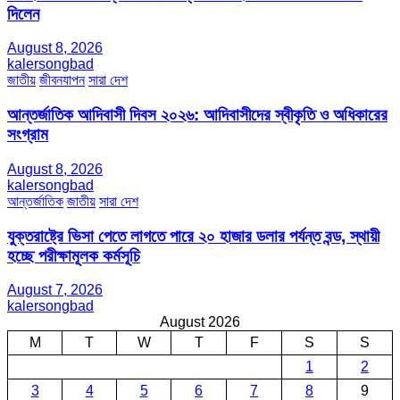
দিলেন
August 8, 2026
kalersongbad
জাতীয়
জীবনযাপন
সারা দেশ
আন্তর্জাতিক আদিবাসী দিবস ২০২৬: আদিবাসীদের স্বীকৃতি ও অধিকারের
সংগ্রাম
August 8, 2026
kalersongbad
আন্তর্জাতিক
জাতীয়
সারা দেশ
যুক্তরাষ্ট্রে ভিসা পেতে লাগতে পারে ২০ হাজার ডলার পর্যন্ত বন্ড, স্থায়ী
হচ্ছে পরীক্ষামূলক কর্মসূচি
August 7, 2026
kalersongbad
August 2026
M
T
W
T
F
S
S
1
2
3
4
5
6
7
8
9