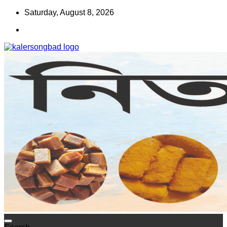
Skip
Saturday, August 8, 2026
to
content
www.kalersongbad.com
কালের সংবাদ