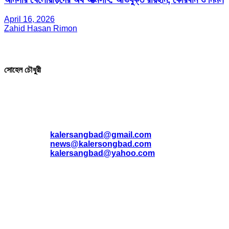
April 16, 2026
Zahid Hasan Rimon
সম্পাদক ও প্রকাশক
সোহেল চৌধুরী
যোগাযোগ
* ই-মেইল:
*
kalersangbad@gmail.com
*
news@kalersongbad.com
*
kalersangbad@yahoo.com
*
ফোন: 02-48952778
*
মোবাইল : 01842-192270
*
হাউস# ৩২, সড়ক# ৬/বি, সেক্টর# ১২, উত্তরা, ঢাকা-১২৩০, বাংলাদেশ।
Social Media Icon