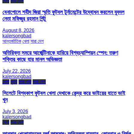
খেলা
সারা দেশ
বেনাপোলে শহীদ জিয়া স্মৃতি ফুটবল টুর্নামেন্টের উদ্বোধন করলেন যুবদল
নেতা মফিজুর রহমান পিন্টু
August 8, 2026
kalersongbad
আন্তর্জাতিক
খেলা
সারা দেশ
অতিরিক্ত সময়ে আর্জেন্টিনাকে হারিয়ে বিশ্বচ্যাম্পিয়ন স্পেন: তরুণ
শক্তির কাছে হার মানল অভিজ্ঞতা
July 22, 2026
kalersongbad
খেলা
মৃত্যু
সারা খবর
সারা দেশ
সিলেটে বিশ্বকাপ ফুটবল খেলা দেখাকে কেন্দ্র করে ভাইয়ের হাতে ভাই
খুন
July 3, 2026
kalersongbad
খেলা
সারা দেশ
আনসার খেলোয়াড়দের অর্থ আত্মসাৎ: অভিযুক্ত রায়হান, কোরবান ও নির্মল