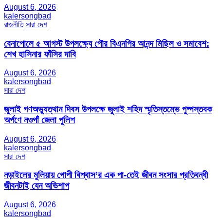
August 6, 2026
kalersongbad
রাজনীতি
সারা দেশ
বেনাপোলে ৫ আগস্ট উপলক্ষ্যে পৌর বিএনপির আনন্দ মিছিল ও সমাবেশ:
শেখ হাসিনার ফাঁসির দাবি
August 6, 2026
kalersongbad
সারা দেশ
জুলাই গণঅভ্যুত্থান দিবস উপলক্ষে জুলাই শহিদ স্মৃতিস্তম্ভে পুষ্পস্তবক
অর্পণে নওগাঁ জেলা পুলিশ
August 6, 2026
kalersongbad
সারা দেশ
নড়াইলের মুলিয়ায় গোপী বিশ্বাস’র এক পা-তেই জীবন সংসার প্রতিবন্ধী
জীবনটাই যেন অভিশাপ
August 6, 2026
kalersongbad