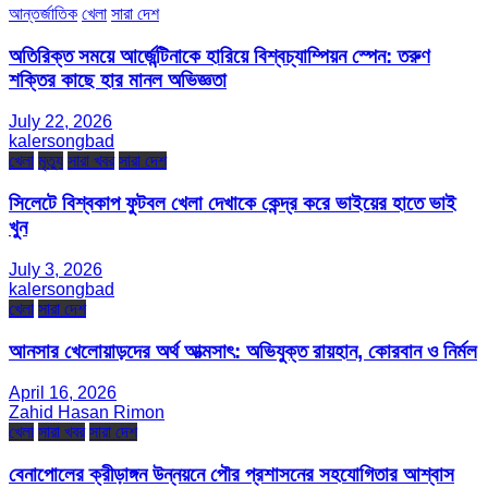
আন্তর্জাতিক
খেলা
সারা দেশ
অতিরিক্ত সময়ে আর্জেন্টিনাকে হারিয়ে বিশ্বচ্যাম্পিয়ন স্পেন: তরুণ
শক্তির কাছে হার মানল অভিজ্ঞতা
July 22, 2026
kalersongbad
খেলা
মৃত্যু
সারা খবর
সারা দেশ
সিলেটে বিশ্বকাপ ফুটবল খেলা দেখাকে কেন্দ্র করে ভাইয়ের হাতে ভাই
খুন
July 3, 2026
kalersongbad
খেলা
সারা দেশ
আনসার খেলোয়াড়দের অর্থ আত্মসাৎ: অভিযুক্ত রায়হান, কোরবান ও নির্মল
April 16, 2026
Zahid Hasan Rimon
খেলা
সারা খবর
সারা দেশ
বেনাপোলের ক্রীড়াঙ্গন উন্নয়নে পৌর প্রশাসনের সহযোগিতার আশ্বাস