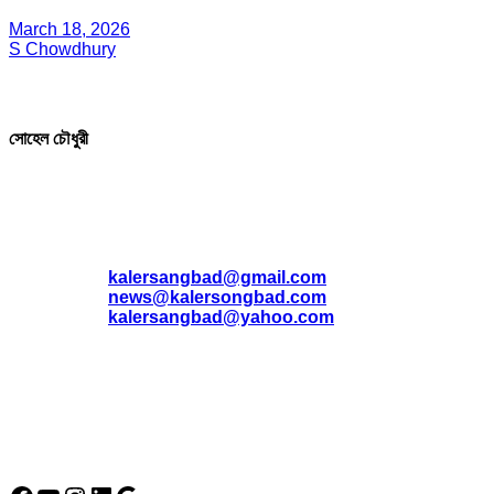
March 18, 2026
S Chowdhury
সম্পাদক ও প্রকাশক
সোহেল চৌধুরী
যোগাযোগ
* ই-মেইল:
*
kalersangbad@gmail.com
*
news@kalersongbad.com
*
kalersangbad@yahoo.com
*
ফোন: 02-48952778
*
মোবাইল : 01842-192270
*
হাউস# ৩২, সড়ক# ৬/বি, সেক্টর# ১২, উত্তরা, ঢাকা-১২৩০, বাংলাদেশ।
Social Media Icon