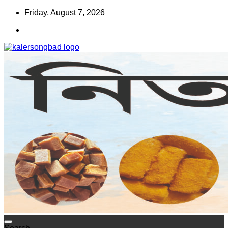
Skip
Friday, August 7, 2026
to
content
www.kalersongbad.com
কালের সংবাদ