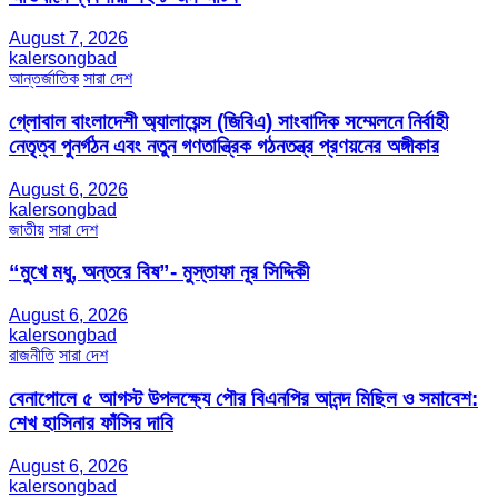
August 7, 2026
kalersongbad
আন্তর্জাতিক
সারা দেশ
গ্লোবাল বাংলাদেশী অ্যালায়েন্স (জিবিএ) সাংবাদিক সম্মেলনে নির্বাহী
নেতৃত্ব পুনর্গঠন এবং নতুন গণতান্ত্রিক গঠনতন্ত্র প্রণয়নের অঙ্গীকার
August 6, 2026
kalersongbad
জাতীয়
সারা দেশ
“মুখে মধু, অন্তরে বিষ”- মুস্তাফা নূর সিদ্দিকী
August 6, 2026
kalersongbad
রাজনীতি
সারা দেশ
বেনাপোলে ৫ আগস্ট উপলক্ষ্যে পৌর বিএনপির আনন্দ মিছিল ও সমাবেশ:
শেখ হাসিনার ফাঁসির দাবি
August 6, 2026
kalersongbad