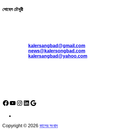
সোহেল চৌধুরী
যোগাযোগ
* ই-মেইল:
*
kalersangbad@gmail.com
*
news@kalersongbad.com
*
kalersangbad@yahoo.com
*
ফোন: 02-48952778
*
মোবাইল : 01842-192270
*
হাউস# ৩২, সড়ক# ৬/বি, সেক্টর# ১২, উত্তরা, ঢাকা-১২৩০, বাংলাদেশ।
Social Media Icon
Facebook
YouTube
Instagram
LinkedIn
Google
Copyright © 2026
কালের সংবাদ