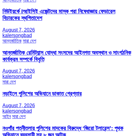
নিউইয়র্কে Iআইসিই এজেন্টদের মাস্ক পরা নিষেধাজ্ঞায় ফেডারেল
বিচারকের স্থগিতাদেশ
August 7, 2026
kalersongbad
আন্তর্জাতিক
সারা দেশ
আন্তর্জাতিক রেমিট্যান্স যোদ্ধা সংসদের আইনগত অবস্থান ও সাংগঠনিক
কার্যক্রম সম্পর্কে বিবৃতি
August 7, 2026
kalersongbad
সারা দেশ
নড়াইলে পুলিশের অভিযানে ডাকাত গ্রেপ্তার
August 7, 2026
kalersongbad
আইন
সারা দেশ
নওগাঁর পত্নীতলায় পুলিশের মাদকের বিরুদ্ধে ‘জিরো টলারেন্স’: পৃথক
অভিযানে ব্যবসায়ী সহ ৮ জন আটক