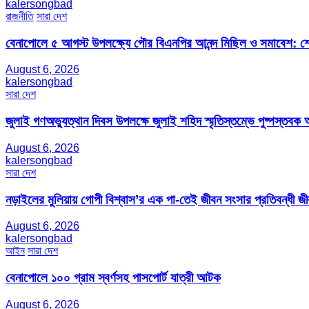
kalersongbad
রাজনীতি
সারা দেশ
বেনাপোলে ৫ আগস্ট উপলক্ষ্যে পৌর বিএনপির আনন্দ মিছিল ও সমাবেশ: শেখ
August 6, 2026
kalersongbad
সারা দেশ
জুলাই গণঅভ্যুত্থান দিবস উপলক্ষে জুলাই শহিদ স্মৃতিস্তম্ভে পুষ্পস্তবক অ
August 6, 2026
kalersongbad
সারা দেশ
নড়াইলের মুলিয়ায় গোপী বিশ্বাস’র এক পা-তেই জীবন সংসার প্রতিবন্ধী 
August 6, 2026
kalersongbad
আইন
সারা দেশ
বেনাপোলে ১০০ গ্রাম স্বর্ণসহ পাসপোর্ট যাত্রী আটক
August 6, 2026