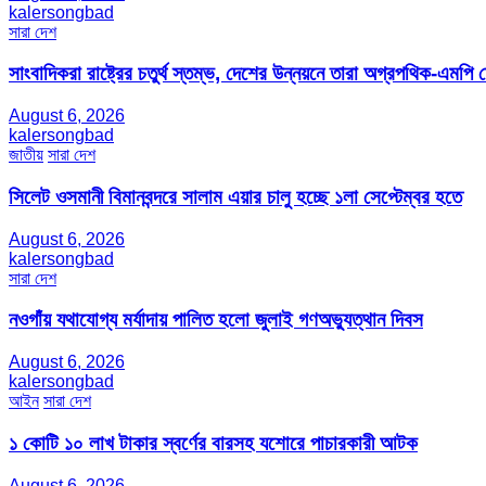
kalersongbad
সারা দেশ
সাংবাদিকরা রাষ্ট্রের চতুর্থ স্তম্ভ, দেশের উন্নয়নে তারা অগ্রপথিক-এমপি
August 6, 2026
kalersongbad
জাতীয়
সারা দেশ
সিলেট ওসমানী বিমানবন্দরে সালাম এয়ার চালু হচ্ছে ১লা সেপ্টেম্বর হতে
August 6, 2026
kalersongbad
সারা দেশ
নওগাঁয় যথাযোগ্য মর্যাদায় পালিত হলো জুলাই গণঅভ্যুত্থান দিবস
August 6, 2026
kalersongbad
আইন
সারা দেশ
১ কোটি ১০ লাখ টাকার স্বর্ণের বারসহ যশোরে পাচারকারী আটক​
August 6, 2026