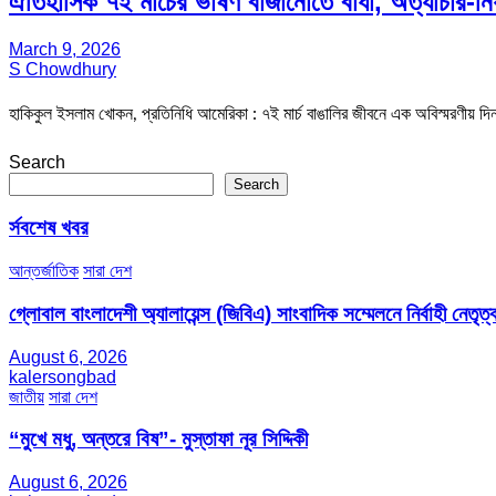
ঐতিহাসিক ৭ই মার্চের ভাষণ বাজানোতে বাধা, অত্যাচার-নির
March 9, 2026
S Chowdhury
হাকিকুল ইসলাম খোকন, প্রতিনিধি আমেরিকা : ৭ই মার্চ বাঙালির জীবনে এক অবিস্মরণীয় দিন
Search
Search
র্সবশেষ খবর
আন্তর্জাতিক
সারা দেশ
গ্লোবাল বাংলাদেশী অ্যালায়েন্স (জিবিএ) সাংবাদিক সম্মেলনে নির্বাহী নেতৃত্ব
August 6, 2026
kalersongbad
জাতীয়
সারা দেশ
“মুখে মধু, অন্তরে বিষ”- মুস্তাফা নূর সিদ্দিকী
August 6, 2026