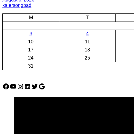
kalersongbad
M
T
3
4
10
11
17
18
24
25
31
Facebook
YouTube
Instagram
LinkedIn
Twitter
Google