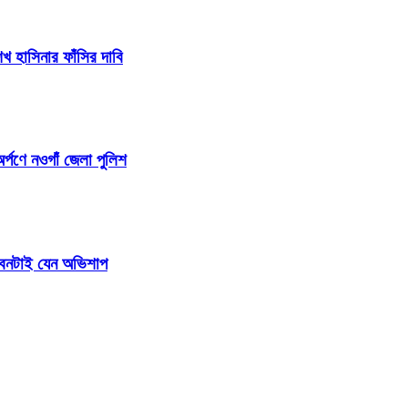
 হাসিনার ফাঁসির দাবি
র্পণে নওগাঁ জেলা পুলিশ
জীবনটাই যেন অভিশাপ