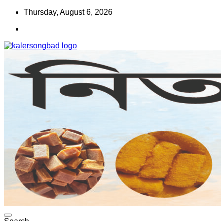
Skip
Thursday, August 6, 2026
to
content
www.kalersongbad.com
কালের সংবাদ