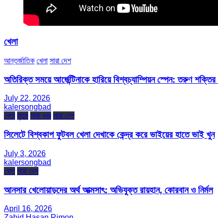
খেলা
আন্তর্জাতিক
খেলা
সারা দেশ
অতিরিক্ত সময়ে আর্জেন্টিনাকে হারিয়ে বিশ্বচ্যাম্পিয়ন স্পেন: তরুণ শক্ত
July 22, 2026
kalersongbad
খেলা
মৃত্যু
সারা খবর
সারা দেশ
সিলেটে বিশ্বকাপ ফুটবল খেলা দেখাকে কেন্দ্র করে ভাইয়ের হাতে ভাই খুন
July 3, 2026
kalersongbad
খেলা
সারা দেশ
আনসার খেলোয়াড়দের অর্থ আত্মসাৎ: অভিযুক্ত রায়হান, কোরবান ও নির্মল
April 16, 2026
Zahid Hasan Rimon