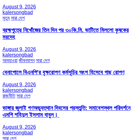
August 9, 2026
kalersongbad
মৃত্যু
সারা দেশ
ব্রহ্মপুত্রে নিখোঁজের তিন দিন পর ৩০কি.মি. ভাটিতে মিললো কৃষকের
মরদেহ
August 9, 2026
kalersongbad
আবহাওয়া
জীবনযাপন
সারা দেশ
বেনাপোলে বিএনপি’র বৃক্ষরোপণ কর্মসূচির অংশ হিসেবে গাছ রোপণ
August 9, 2026
kalersongbad
রাজনীতি
সারা দেশ
ভাঙ্গায় জুলাই গণঅভ্যুত্থান দিবসের প্রস্তুতি: সমাবেশস্থল পরিদর্শনে
এমপি শহিদুল ইসলাম বাবুল। ​
August 9, 2026
kalersongbad
সারা দেশ