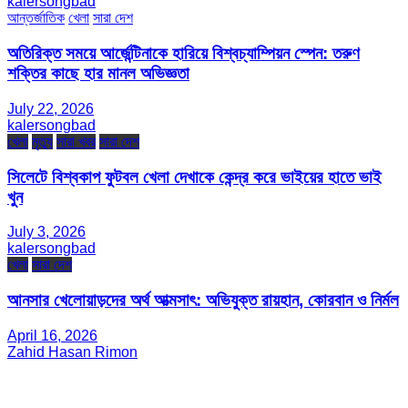
kalersongbad
আন্তর্জাতিক
খেলা
সারা দেশ
অতিরিক্ত সময়ে আর্জেন্টিনাকে হারিয়ে বিশ্বচ্যাম্পিয়ন স্পেন: তরুণ
শক্তির কাছে হার মানল অভিজ্ঞতা
July 22, 2026
kalersongbad
খেলা
মৃত্যু
সারা খবর
সারা দেশ
সিলেটে বিশ্বকাপ ফুটবল খেলা দেখাকে কেন্দ্র করে ভাইয়ের হাতে ভাই
খুন
July 3, 2026
kalersongbad
খেলা
সারা দেশ
আনসার খেলোয়াড়দের অর্থ আত্মসাৎ: অভিযুক্ত রায়হান, কোরবান ও নির্মল
April 16, 2026
Zahid Hasan Rimon
সম্পাদক ও প্রকাশক