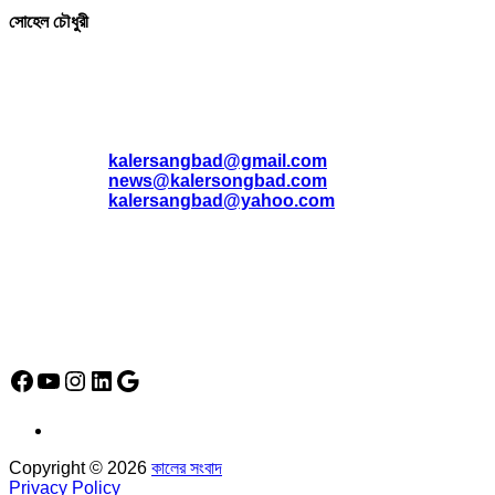
সোহেল চৌধুরী
যোগাযোগ
* ই-মেইল:
*
kalersangbad@gmail.com
*
news@kalersongbad.com
*
kalersangbad@yahoo.com
*
ফোন: 02-48952778
*
মোবাইল : 01842-192270
*
হাউস# ৩২, সড়ক# ৬/বি, সেক্টর# ১২, উত্তরা, ঢাকা-১২৩০, বাংলাদেশ।
Social Media Icon
Facebook
YouTube
Instagram
LinkedIn
Google
Copyright © 2026
কালের সংবাদ
Privacy Policy