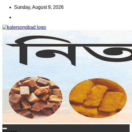
Skip
Sunday, August 9, 2026
to
content
www.kalersongbad.com
কালের সংবাদ