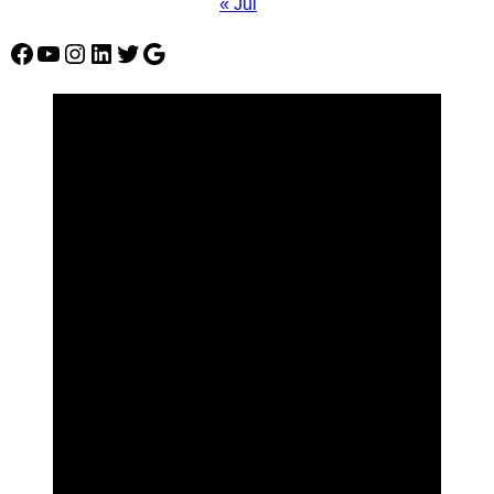
« Jul
Facebook
YouTube
Instagram
LinkedIn
Twitter
Google