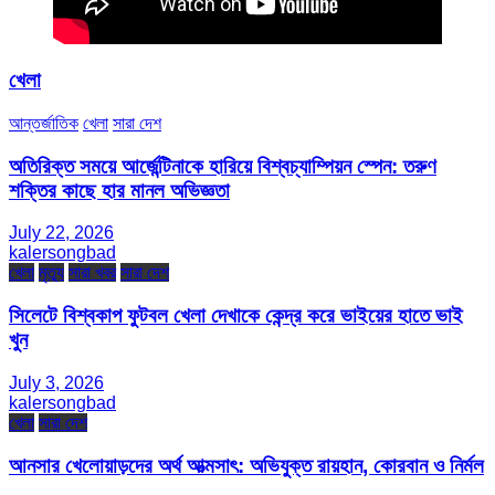
খেলা
আন্তর্জাতিক
খেলা
সারা দেশ
অতিরিক্ত সময়ে আর্জেন্টিনাকে হারিয়ে বিশ্বচ্যাম্পিয়ন স্পেন: তরুণ
শক্তির কাছে হার মানল অভিজ্ঞতা
July 22, 2026
kalersongbad
খেলা
মৃত্যু
সারা খবর
সারা দেশ
সিলেটে বিশ্বকাপ ফুটবল খেলা দেখাকে কেন্দ্র করে ভাইয়ের হাতে ভাই
খুন
July 3, 2026
kalersongbad
খেলা
সারা দেশ
আনসার খেলোয়াড়দের অর্থ আত্মসাৎ: অভিযুক্ত রায়হান, কোরবান ও নির্মল