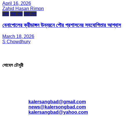
April 16, 2026
Zahid Hasan Rimon
খেলা
সারা খবর
সারা দেশ
বেনাপোলের ক্রীড়াঙ্গন উন্নয়নে পৌর প্রশাসনের সহযোগিতার আশ্বাস
March 18, 2026
S Chowdhury
সম্পাদক ও প্রকাশক
সোহেল চৌধুরী
যোগাযোগ
* ই-মেইল:
*
kalersangbad@gmail.com
*
news@kalersongbad.com
*
kalersangbad@yahoo.com
*
ফোন: 02-48952778
*
মোবাইল : 01842-192270
*
হাউস# ৩২, সড়ক# ৬/বি, সেক্টর# ১২, উত্তরা, ঢাকা-১২৩০, বাংলাদেশ।