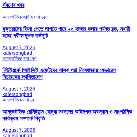
র্সবশেষ খবর
আন্তর্জাতিক
জাতীয়
সারা দেশ
যুক্তরাষ্ট্রে ভিসা পেতে লাগতে পারে ২০ হাজার ডলার পর্যন্ত বন্ড, স্থায়ী
হচ্ছে পরীক্ষামূলক কর্মসূচি
August 7, 2026
kalersongbad
আন্তর্জাতিক
সারা দেশ
নিউইয়র্কে Iআইসিই এজেন্টদের মাস্ক পরা নিষেধাজ্ঞায় ফেডারেল
বিচারকের স্থগিতাদেশ
August 7, 2026
kalersongbad
আন্তর্জাতিক
সারা দেশ
আন্তর্জাতিক রেমিট্যান্স যোদ্ধা সংসদের আইনগত অবস্থান ও সাংগঠনিক
কার্যক্রম সম্পর্কে বিবৃতি
August 7, 2026
kalersongbad