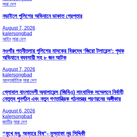
সারা দেশ
নড়াইলে পুলিশের অভিযানে ডাকাত গ্রেপ্তার
August 7, 2026
kalersongbad
আইন
সারা দেশ
নওগাঁর পত্নীতলায় পুলিশের মাদকের বিরুদ্ধে ‘জিরো টলারেন্স’: পৃথক
অভিযানে ব্যবসায়ী সহ ৮ জন আটক
August 7, 2026
kalersongbad
আন্তর্জাতিক
সারা দেশ
গ্লোবাল বাংলাদেশী অ্যালায়েন্স (জিবিএ) সাংবাদিক সম্মেলনে নির্বাহী
নেতৃত্ব পুনর্গঠন এবং নতুন গণতান্ত্রিক গঠনতন্ত্র প্রণয়নের অঙ্গীকার
August 6, 2026
kalersongbad
জাতীয়
সারা দেশ
“মুখে মধু, অন্তরে বিষ”- মুস্তাফা নূর সিদ্দিকী