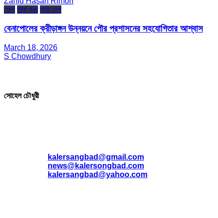
Zahid Hasan Rimon
খেলা
সারা খবর
সারা দেশ
বেনাপোলের ক্রীড়াঙ্গন উন্নয়নে পৌর প্রশাসনের সহযোগিতার আশ্বাস
March 18, 2026
S Chowdhury
সম্পাদক ও প্রকাশক
সোহেল চৌধুরী
যোগাযোগ
* ই-মেইল:
*
kalersangbad@gmail.com
*
news@kalersongbad.com
*
kalersangbad@yahoo.com
*
ফোন: 02-48952778
*
মোবাইল : 01842-192270
*
হাউস# ৩২, সড়ক# ৬/বি, সেক্টর# ১২, উত্তরা, ঢাকা-১২৩০, বাংলাদেশ।