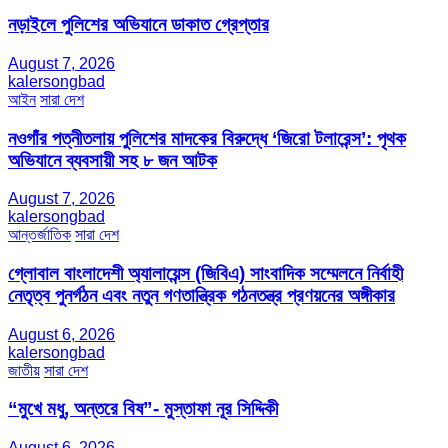
নড়াইলে পুলিশের অভিযানে ডাকাত গ্রেপ্তার
August 7, 2026
kalersongbad
আইন
সারা দেশ
নওগাঁর পত্নীতলায় পুলিশের মাদকের বিরুদ্ধে ‘জিরো টলারেন্স’: পৃথক
অভিযানে ব্যবসায়ী সহ ৮ জন আটক
August 7, 2026
kalersongbad
আন্তর্জাতিক
সারা দেশ
গ্লোবাল বাংলাদেশী অ্যালায়েন্স (জিবিএ) সাংবাদিক সম্মেলনে নির্বাহী
নেতৃত্ব পুনর্গঠন এবং নতুন গণতান্ত্রিক গঠনতন্ত্র প্রণয়নের অঙ্গীকার
August 6, 2026
kalersongbad
জাতীয়
সারা দেশ
“মুখে মধু, অন্তরে বিষ”- মুস্তাফা নূর সিদ্দিকী
August 6, 2026