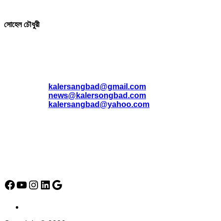
সম্পাদক ও প্রকাশক
সোহেল চৌধুরী
যোগাযোগ
* ই-মেইল:
*
kalersangbad@gmail.com
*
news@kalersongbad.com
*
kalersangbad@yahoo.com
*
ফোন: 02-48952778
*
মোবাইল : 01842-192270
*
হাউস# ৩২, সড়ক# ৬/বি, সেক্টর# ১২, উত্তরা, ঢাকা-১২৩০, বাংলাদেশ।
Social Media Icon
Facebook
YouTube
Instagram
LinkedIn
Google