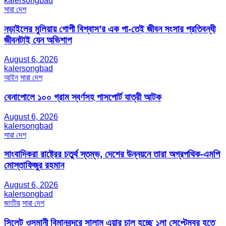
kalersongbad
সারা দেশ
নড়াইলের মুলিয়ায় গোপী বিশ্বাস’র এক পা-তেই জীবন সংসার প্রতিবন্ধী
জীবনটাই যেন অভিশাপ
August 6, 2026
kalersongbad
আইন
সারা দেশ
বেনাপোলে ১০০ গ্রাম স্বর্ণসহ পাসপোর্ট যাত্রী আটক
August 6, 2026
kalersongbad
সারা দেশ
সাংবাদিকরা রাষ্ট্রের চতুর্থ স্তম্ভ, দেশের উন্নয়নে তারা অগ্রপথিক-এমপি
মোস্তাফিজুর রহমান
August 6, 2026
kalersongbad
জাতীয়
সারা দেশ
সিলেট ওসমানী বিমানবন্দরে সালাম এয়ার চালু হচ্ছে ১লা সেপ্টেম্বর হতে