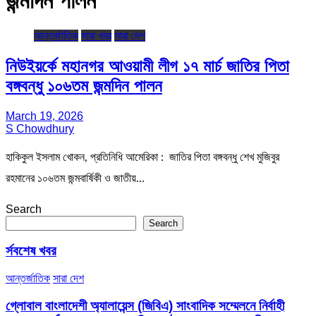
জন্মদিন পালন
আন্তর্জাতিক
সারা খবর
সারা দেশ
নিউইয়র্কে মহানগর আওয়ামী লীগ ১৭ মার্চ জাতির পিতা
বঙ্গবন্ধু ১০৬তম জন্মদিন পালন
March 19, 2026
S Chowdhury
হাকিকুল ইসলাম খোকন, প্রতিনিধি আমেরিকা : জাতির পিতা বঙ্গবন্ধু শেখ মুজিবুর
রহমানের ১০৬তম জন্মবার্ষিকী ও জাতীয়…
Search
Search
র্সবশেষ খবর
আন্তর্জাতিক
সারা দেশ
গ্লোবাল বাংলাদেশী অ্যালায়েন্স (জিবিএ) সাংবাদিক সম্মেলনে নির্বাহী