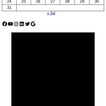
24
25
26
27
28
29
30
31
« Jul
Facebook
YouTube
Instagram
LinkedIn
Twitter
Google