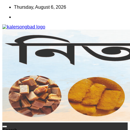
Skip
Thursday, August 6, 2026
to
content
www.kalersongbad.com
কালের সংবাদ