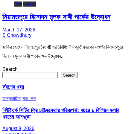
শিক্ষা
সারা দেশ
নিয়ামতপুরে বিনোদন মূলক সাথী পার্কের উদ্বোধন
March 17, 2026
S Chowdhury
জাকির হোসেন নিয়ামতপুর (নওগাঁ) প্রতিনিধিঃ দীর্ঘ প্রতীক্ষার পর নওগাঁর নিয়ামতপুরে
বিনোদন মূলক সাথী পার্কের শুভ উদ্বোধন…
Search
Search
র্সবশেষ খবর
আন্তর্জাতিক
সারা দেশ
নিউইয়র্ক সিটির ফ্রি চাইল্ডকেয়ার পরিকল্পনা: বছরে ৯ বিলিয়ন ডলার
খরচের আশঙ্কা
August 8, 2026
kalersongbad