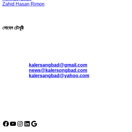
Zahid Hasan Rimon
সম্পাদক ও প্রকাশক
সোহেল চৌধুরী
যোগাযোগ
* ই-মেইল:
*
kalersangbad@gmail.com
*
news@kalersongbad.com
*
kalersangbad@yahoo.com
*
ফোন: 02-48952778
*
মোবাইল : 01842-192270
*
হাউস# ৩২, সড়ক# ৬/বি, সেক্টর# ১২, উত্তরা, ঢাকা-১২৩০, বাংলাদেশ।
Social Media Icon
Facebook
YouTube
Instagram
LinkedIn
Google