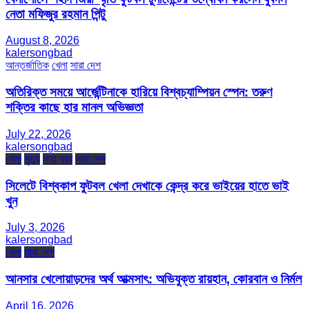
নেতা মফিজুর রহমান পিন্টু
August 8, 2026
kalersongbad
আন্তর্জাতিক
খেলা
সারা দেশ
অতিরিক্ত সময়ে আর্জেন্টিনাকে হারিয়ে বিশ্বচ্যাম্পিয়ন স্পেন: তরুণ
শক্তির কাছে হার মানল অভিজ্ঞতা
July 22, 2026
kalersongbad
খেলা
মৃত্যু
সারা খবর
সারা দেশ
সিলেটে বিশ্বকাপ ফুটবল খেলা দেখাকে কেন্দ্র করে ভাইয়ের হাতে ভাই
খুন
July 3, 2026
kalersongbad
খেলা
সারা দেশ
আনসার খেলোয়াড়দের অর্থ আত্মসাৎ: অভিযুক্ত রায়হান, কোরবান ও নির্মল
April 16, 2026