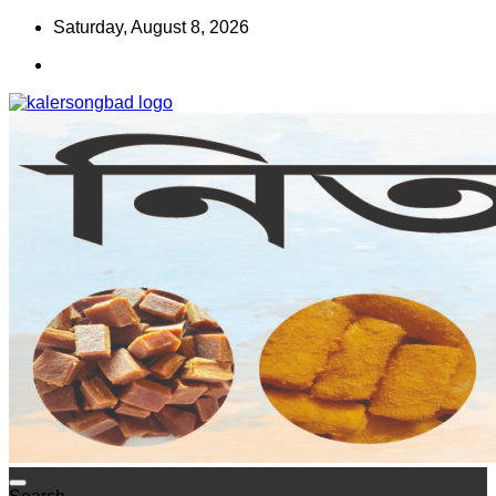
Skip
Saturday, August 8, 2026
to
content
www.kalersongbad.com
কালের সংবাদ