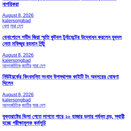
নাগরিকরা
August 8, 2026
kalersongbad
খেলা
সারা দেশ
বেনাপোলে শহীদ জিয়া স্মৃতি ফুটবল টুর্নামেন্টের উদ্বোধন করলেন যুবদল
নেতা মফিজুর রহমান পিন্টু
August 8, 2026
kalersongbad
আন্তর্জাতিক
জাতীয়
সারা দেশ
নিউইয়র্কের কিংবদন্তি সংবাদ উপস্থাপক কাইটি টং অবসরের ঘোষণা
দিলেন
August 8, 2026
kalersongbad
আন্তর্জাতিক
জাতীয়
সারা দেশ
যুক্তরাষ্ট্রে ভিসা পেতে লাগতে পারে ২০ হাজার ডলার পর্যন্ত বন্ড, স্থায়ী
হচ্ছে পরীক্ষামূলক কর্মসূচি