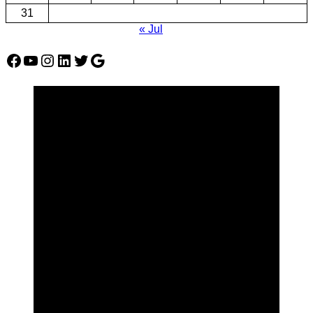
31
« Jul
Facebook
YouTube
Instagram
LinkedIn
Twitter
Google