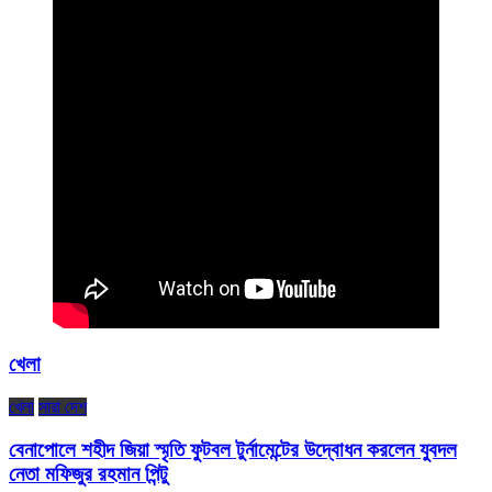
খেলা
খেলা
সারা দেশ
বেনাপোলে শহীদ জিয়া স্মৃতি ফুটবল টুর্নামেন্টের উদ্বোধন করলেন যুবদল
নেতা মফিজুর রহমান পিন্টু