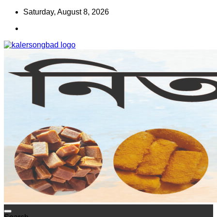
Skip
Saturday, August 8, 2026
to
content
www.kalersongbad.com
কালের সংবাদ