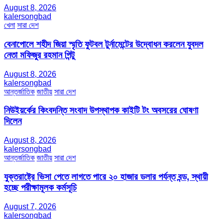
August 8, 2026
kalersongbad
খেলা
সারা দেশ
বেনাপোলে শহীদ জিয়া স্মৃতি ফুটবল টুর্নামেন্টের উদ্বোধন করলেন যুবদল
নেতা মফিজুর রহমান পিন্টু
August 8, 2026
kalersongbad
আন্তর্জাতিক
জাতীয়
সারা দেশ
নিউইয়র্কের কিংবদন্তি সংবাদ উপস্থাপক কাইটি টং অবসরের ঘোষণা
দিলেন
August 8, 2026
kalersongbad
আন্তর্জাতিক
জাতীয়
সারা দেশ
যুক্তরাষ্ট্রে ভিসা পেতে লাগতে পারে ২০ হাজার ডলার পর্যন্ত বন্ড, স্থায়ী
হচ্ছে পরীক্ষামূলক কর্মসূচি
August 7, 2026
kalersongbad