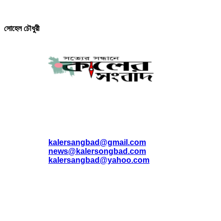
সম্পাদক ও প্রকাশক
সোহেল চৌধুরী
যোগাযোগ
* ই-মেইল:
*
kalersangbad@gmail.com
*
news@kalersongbad.com
*
kalersangbad@yahoo.com
*
ফোন: 02-48952778
*
মোবাইল : 01842-192270
*
হাউস# ৩২, সড়ক# ৬/বি, সেক্টর# ১২, উত্তরা, ঢাকা-১২৩০, বাংলাদেশ।
Social Media Icon