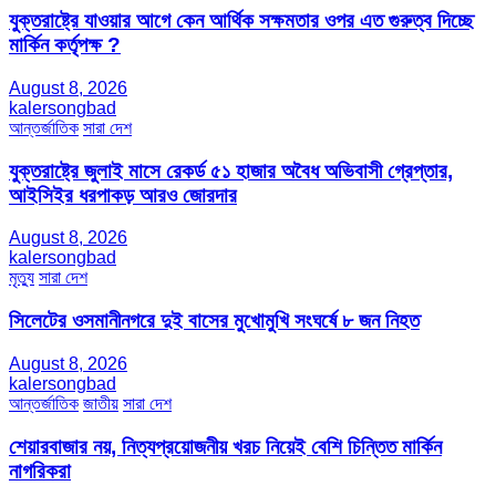
যুক্তরাষ্ট্রে যাওয়ার আগে কেন আর্থিক সক্ষমতার ওপর এত গুরুত্ব দিচ্ছে
মার্কিন কর্তৃপক্ষ ?
August 8, 2026
kalersongbad
আন্তর্জাতিক
সারা দেশ
যুক্তরাষ্ট্রে জুলাই মাসে রেকর্ড ৫১ হাজার অবৈধ অভিবাসী গ্রেপ্তার,
আইসিইর ধরপাকড় আরও জোরদার
August 8, 2026
kalersongbad
মৃত্যু
সারা দেশ
সিলেটের ওসমানীনগরে দুই বাসের মুখোমুখি সংঘর্ষে ৮ জন নিহত
August 8, 2026
kalersongbad
আন্তর্জাতিক
জাতীয়
সারা দেশ
শেয়ারবাজার নয়, নিত্যপ্রয়োজনীয় খরচ নিয়েই বেশি চিন্তিত মার্কিন
নাগরিকরা