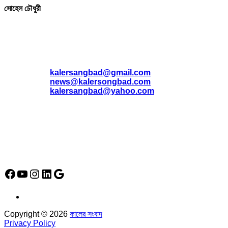
সোহেল চৌধুরী
যোগাযোগ
* ই-মেইল:
*
kalersangbad@gmail.com
*
news@kalersongbad.com
*
kalersangbad@yahoo.com
*
ফোন: 02-48952778
*
মোবাইল : 01842-192270
*
হাউস# ৩২, সড়ক# ৬/বি, সেক্টর# ১২, উত্তরা, ঢাকা-১২৩০, বাংলাদেশ।
Social Media Icon
Facebook
YouTube
Instagram
LinkedIn
Google
Copyright © 2026
কালের সংবাদ
Privacy Policy