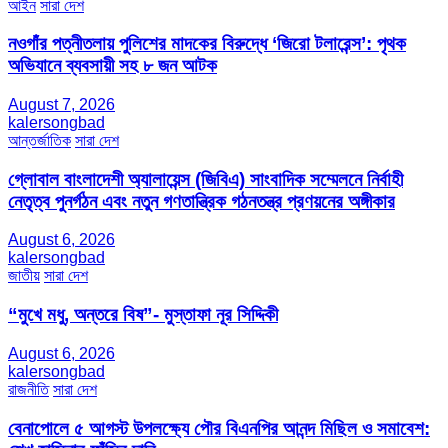
আইন
সারা দেশ
নওগাঁর পত্নীতলায় পুলিশের মাদকের বিরুদ্ধে ‘জিরো টলারেন্স’: পৃথক
অভিযানে ব্যবসায়ী সহ ৮ জন আটক
August 7, 2026
kalersongbad
আন্তর্জাতিক
সারা দেশ
গ্লোবাল বাংলাদেশী অ্যালায়েন্স (জিবিএ) সাংবাদিক সম্মেলনে নির্বাহী
নেতৃত্ব পুনর্গঠন এবং নতুন গণতান্ত্রিক গঠনতন্ত্র প্রণয়নের অঙ্গীকার
August 6, 2026
kalersongbad
জাতীয়
সারা দেশ
“মুখে মধু, অন্তরে বিষ”- মুস্তাফা নূর সিদ্দিকী
August 6, 2026
kalersongbad
রাজনীতি
সারা দেশ
বেনাপোলে ৫ আগস্ট উপলক্ষ্যে পৌর বিএনপির আনন্দ মিছিল ও সমাবেশ: