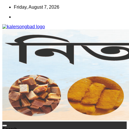
Skip
Friday, August 7, 2026
to
content
www.kalersongbad.com
কালের সংবাদ