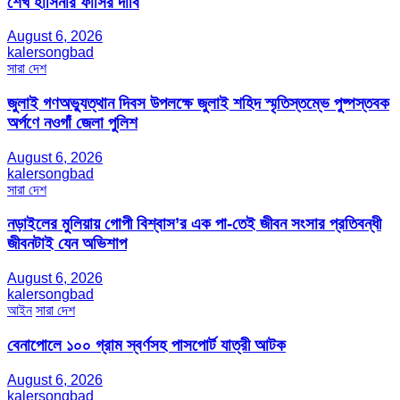
শেখ হাসিনার ফাঁসির দাবি
August 6, 2026
kalersongbad
সারা দেশ
জুলাই গণঅভ্যুত্থান দিবস উপলক্ষে জুলাই শহিদ স্মৃতিস্তম্ভে পুষ্পস্তবক
অর্পণে নওগাঁ জেলা পুলিশ
August 6, 2026
kalersongbad
সারা দেশ
নড়াইলের মুলিয়ায় গোপী বিশ্বাস’র এক পা-তেই জীবন সংসার প্রতিবন্ধী
জীবনটাই যেন অভিশাপ
August 6, 2026
kalersongbad
আইন
সারা দেশ
বেনাপোলে ১০০ গ্রাম স্বর্ণসহ পাসপোর্ট যাত্রী আটক
August 6, 2026
kalersongbad