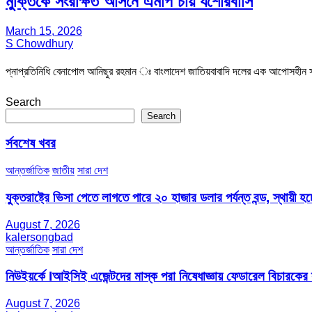
মুক্তিকে সংরক্ষিত আসনে এমপি চায় যশোরবাসি
March 15, 2026
S Chowdhury
প্নাপ্রতিনিধি বেনাপোল আনিছুর রহমান ঃ বাংলাদেশ জাতিয়বাবাদি দলের এক আপোসহীন সং
Search
Search
র্সবশেষ খবর
আন্তর্জাতিক
জাতীয়
সারা দেশ
যুক্তরাষ্ট্রে ভিসা পেতে লাগতে পারে ২০ হাজার ডলার পর্যন্ত বন্ড, স্থায়ী হচ্
August 7, 2026
kalersongbad
আন্তর্জাতিক
সারা দেশ
নিউইয়র্কে Iআইসিই এজেন্টদের মাস্ক পরা নিষেধাজ্ঞায় ফেডারেল বিচারকের
August 7, 2026