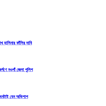
 হাসিনার ফাঁসির দাবি
র্পণে নওগাঁ জেলা পুলিশ
জীবনটাই যেন অভিশাপ