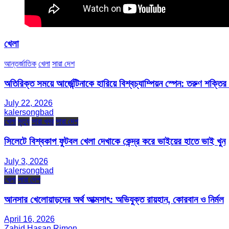
খেলা
আন্তর্জাতিক
খেলা
সারা দেশ
অতিরিক্ত সময়ে আর্জেন্টিনাকে হারিয়ে বিশ্বচ্যাম্পিয়ন স্পেন: তরুণ শক্ত
July 22, 2026
kalersongbad
খেলা
মৃত্যু
সারা খবর
সারা দেশ
সিলেটে বিশ্বকাপ ফুটবল খেলা দেখাকে কেন্দ্র করে ভাইয়ের হাতে ভাই খুন
July 3, 2026
kalersongbad
খেলা
সারা দেশ
আনসার খেলোয়াড়দের অর্থ আত্মসাৎ: অভিযুক্ত রায়হান, কোরবান ও নির্মল
April 16, 2026
Zahid Hasan Rimon