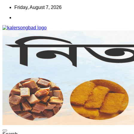
Skip
Friday, August 7, 2026
to
content
www.kalersongbad.com
কালের সংবাদ