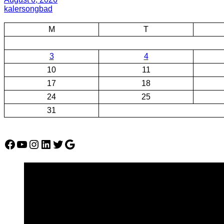
kalersongbad
M
T
3
4
10
11
17
18
24
25
31
Facebook
YouTube
Instagram
LinkedIn
Twitter
Google