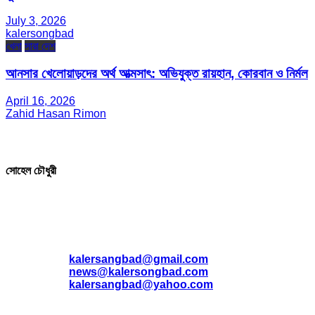
July 3, 2026
kalersongbad
খেলা
সারা দেশ
আনসার খেলোয়াড়দের অর্থ আত্মসাৎ: অভিযুক্ত রায়হান, কোরবান ও নির্মল
April 16, 2026
Zahid Hasan Rimon
সম্পাদক ও প্রকাশক
সোহেল চৌধুরী
যোগাযোগ
* ই-মেইল:
*
kalersangbad@gmail.com
*
news@kalersongbad.com
*
kalersangbad@yahoo.com
*
ফোন: 02-48952778
*
মোবাইল : 01842-192270