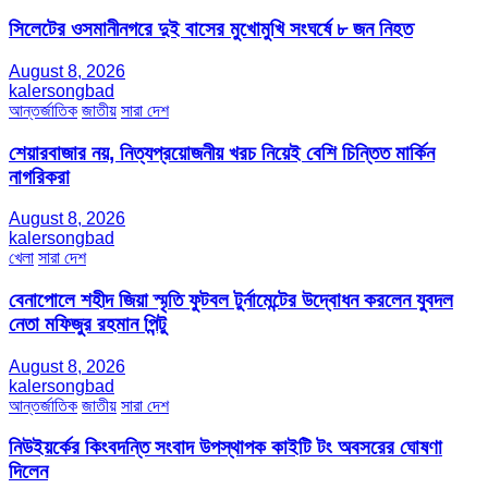
সিলেটের ওসমানীনগরে দুই বাসের মুখোমুখি সংঘর্ষে ৮ জন নিহত
August 8, 2026
kalersongbad
আন্তর্জাতিক
জাতীয়
সারা দেশ
শেয়ারবাজার নয়, নিত্যপ্রয়োজনীয় খরচ নিয়েই বেশি চিন্তিত মার্কিন
নাগরিকরা
August 8, 2026
kalersongbad
খেলা
সারা দেশ
বেনাপোলে শহীদ জিয়া স্মৃতি ফুটবল টুর্নামেন্টের উদ্বোধন করলেন যুবদল
নেতা মফিজুর রহমান পিন্টু
August 8, 2026
kalersongbad
আন্তর্জাতিক
জাতীয়
সারা দেশ
নিউইয়র্কের কিংবদন্তি সংবাদ উপস্থাপক কাইটি টং অবসরের ঘোষণা
দিলেন