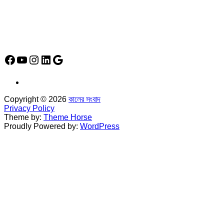
*
হাউস# ৩২, সড়ক# ৬/বি, সেক্টর# ১২, উত্তরা, ঢাকা-১২৩০, বাংলাদেশ।
Social Media Icon
Facebook
YouTube
Instagram
LinkedIn
Google
Copyright © 2026
কালের সংবাদ
Privacy Policy
Theme by:
Theme Horse
Proudly Powered by:
WordPress