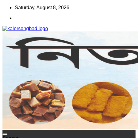
Skip
Saturday, August 8, 2026
to
content
www.kalersongbad.com
কালের সংবাদ