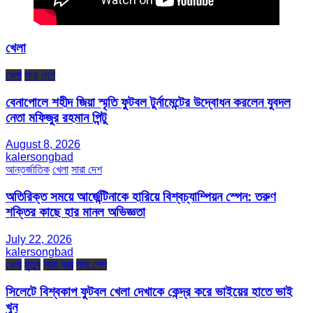
খেলা
খেলা
সারা দেশ
বেনাপোলে শহীদ জিয়া স্মৃতি ফুটবল টুর্নামেন্টের উদ্বোধন করলেন যুবদল
নেতা মফিজুর রহমান পিন্টু
August 8, 2026
kalersongbad
আন্তর্জাতিক
খেলা
সারা দেশ
অতিরিক্ত সময়ে আর্জেন্টিনাকে হারিয়ে বিশ্বচ্যাম্পিয়ন স্পেন: তরুণ
শক্তির কাছে হার মানল অভিজ্ঞতা
July 22, 2026
kalersongbad
খেলা
মৃত্যু
সারা খবর
সারা দেশ
সিলেটে বিশ্বকাপ ফুটবল খেলা দেখাকে কেন্দ্র করে ভাইয়ের হাতে ভাই
খুন