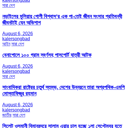
kalersongbad
সারা দেশ
নড়াইলের মুলিয়ায় গোপী বিশ্বাস’র এক পা-তেই জীবন সংসার প্রতিবন্ধী
জীবনটাই যেন অভিশাপ
August 6, 2026
kalersongbad
আইন
সারা দেশ
বেনাপোলে ১০০ গ্রাম স্বর্ণসহ পাসপোর্ট যাত্রী আটক
August 6, 2026
kalersongbad
সারা দেশ
সাংবাদিকরা রাষ্ট্রের চতুর্থ স্তম্ভ, দেশের উন্নয়নে তারা অগ্রপথিক-এমপি
মোস্তাফিজুর রহমান
August 6, 2026
kalersongbad
জাতীয়
সারা দেশ
সিলেট ওসমানী বিমানবন্দরে সালাম এয়ার চালু হচ্ছে ১লা সেপ্টেম্বর হতে