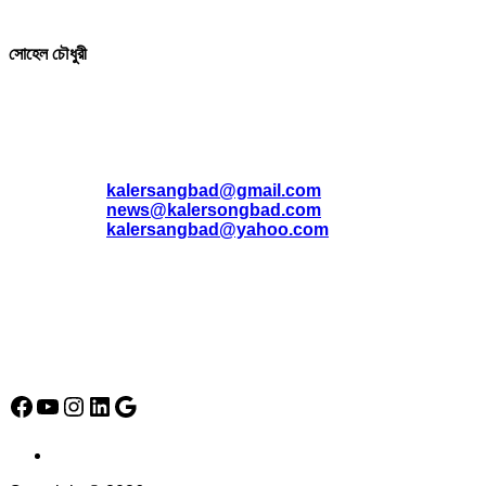
সম্পাদক ও প্রকাশক
সোহেল চৌধুরী
যোগাযোগ
* ই-মেইল:
*
kalersangbad@gmail.com
*
news@kalersongbad.com
*
kalersangbad@yahoo.com
*
ফোন: 02-48952778
*
মোবাইল : 01842-192270
*
হাউস# ৩২, সড়ক# ৬/বি, সেক্টর# ১২, উত্তরা, ঢাকা-১২৩০, বাংলাদেশ।
Social Media Icon
Facebook
YouTube
Instagram
LinkedIn
Google