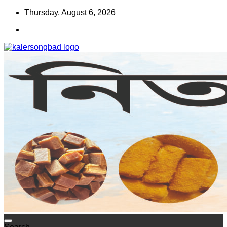
Skip
Thursday, August 6, 2026
to
content
www.kalersongbad.com
কালের সংবাদ