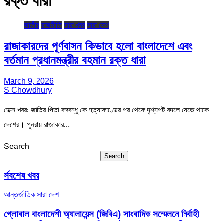
রক্ত ধারা
জাতীয়
রাজনীতি
সারা খবর
সারা দেশ
রাজাকারদের পূর্ণবাসন কিভাবে হলো বাংলাদেশে এবং
বর্তমান প্রধানমন্ত্রীর বহমান রক্ত ধারা
March 9, 2026
S Chowdhury
ডেক্স খবর: জাতির পিতা বঙ্গবন্ধু কে হত্যাকাণ্ডের পর থেকে দৃশ্যপট বদলে যেতে থাকে
দেশের। পুনরায় রাজাকার…
Search
Search
র্সবশেষ খবর
আন্তর্জাতিক
সারা দেশ
গ্লোবাল বাংলাদেশী অ্যালায়েন্স (জিবিএ) সাংবাদিক সম্মেলনে নির্বাহী