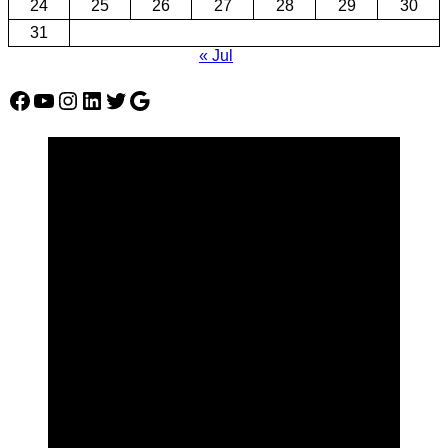
24
25
26
27
28
29
30
31
« Jul
Facebook
YouTube
Instagram
LinkedIn
Twitter
Google