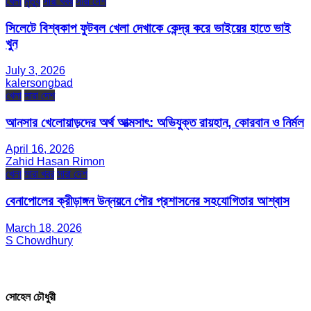
খেলা
মৃত্যু
সারা খবর
সারা দেশ
সিলেটে বিশ্বকাপ ফুটবল খেলা দেখাকে কেন্দ্র করে ভাইয়ের হাতে ভাই
খুন
July 3, 2026
kalersongbad
খেলা
সারা দেশ
আনসার খেলোয়াড়দের অর্থ আত্মসাৎ: অভিযুক্ত রায়হান, কোরবান ও নির্মল
April 16, 2026
Zahid Hasan Rimon
খেলা
সারা খবর
সারা দেশ
বেনাপোলের ক্রীড়াঙ্গন উন্নয়নে পৌর প্রশাসনের সহযোগিতার আশ্বাস
March 18, 2026
S Chowdhury
সম্পাদক ও প্রকাশক
সোহেল চৌধুরী