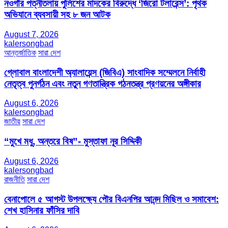
নওগাঁর পত্নীতলায় পুলিশের মাদকের বিরুদ্ধে ‘জিরো টলারেন্স’: পৃথক
অভিযানে ব্যবসায়ী সহ ৮ জন আটক
August 7, 2026
kalersongbad
আন্তর্জাতিক
সারা দেশ
গ্লোবাল বাংলাদেশী অ্যালায়েন্স (জিবিএ) সাংবাদিক সম্মেলনে নির্বাহী
নেতৃত্ব পুনর্গঠন এবং নতুন গণতান্ত্রিক গঠনতন্ত্র প্রণয়নের অঙ্গীকার
August 6, 2026
kalersongbad
জাতীয়
সারা দেশ
“মুখে মধু, অন্তরে বিষ”- মুস্তাফা নূর সিদ্দিকী
August 6, 2026
kalersongbad
রাজনীতি
সারা দেশ
বেনাপোলে ৫ আগস্ট উপলক্ষ্যে পৌর বিএনপির আনন্দ মিছিল ও সমাবেশ:
শেখ হাসিনার ফাঁসির দাবি