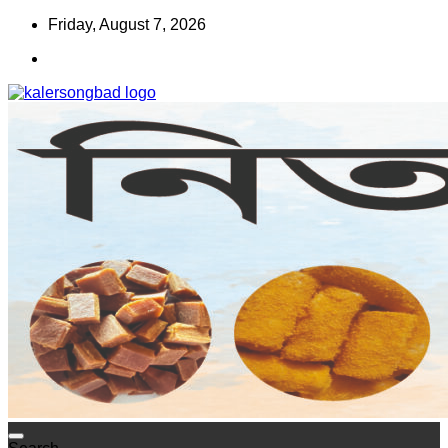
Skip
Friday, August 7, 2026
to
content
www.kalersongbad.com
কালের সংবাদ