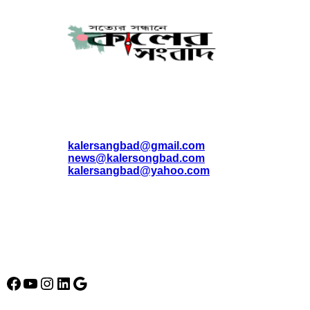
যোগাযোগ
* ই-মেইল:
*
kalersangbad@gmail.com
*
news@kalersongbad.com
*
kalersangbad@yahoo.com
*
ফোন: 02-48952778
*
মোবাইল : 01842-192270
*
হাউস# ৩২, সড়ক# ৬/বি, সেক্টর# ১২, উত্তরা, ঢাকা-১২৩০, বাংলাদেশ।
Social Media Icon
Facebook
YouTube
Instagram
LinkedIn
Google