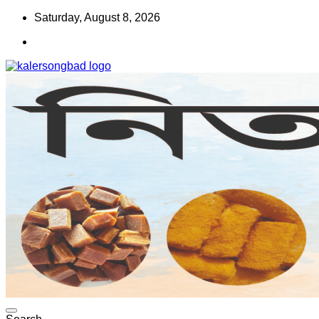
Skip
Saturday, August 8, 2026
to
content
www.kalersongbad.com
কালের সংবাদ