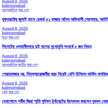
August 8, 2026
kalersongbad
আন্তর্জাতিক
সারা দেশ
যুক্তরাষ্ট্রে জুলাই মাসে রেকর্ড ৫১ হাজার অবৈধ অভিবাসী গ্রেপ্তার,
August 8, 2026
kalersongbad
মৃত্যু
সারা দেশ
সিলেটের ওসমানীনগরে দুই বাসের মুখোমুখি সংঘর্ষে ৮ জন নিহত
August 8, 2026
kalersongbad
আন্তর্জাতিক
জাতীয়
সারা দেশ
শেয়ারবাজার নয়, নিত্যপ্রয়োজনীয় খরচ নিয়েই বেশি চিন্তিত মার্কিন নাগরিক
August 8, 2026
kalersongbad
খেলা
সারা দেশ
বেনাপোলে শহীদ জিয়া স্মৃতি ফুটবল টুর্নামেন্টের উদ্বোধন করলেন যুবদল নেতা