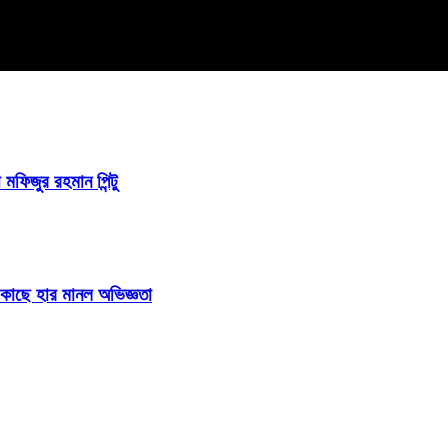
 মফিজুর রহমান পিন্টু
ির কাছে হার মানল অভিজ্ঞতা