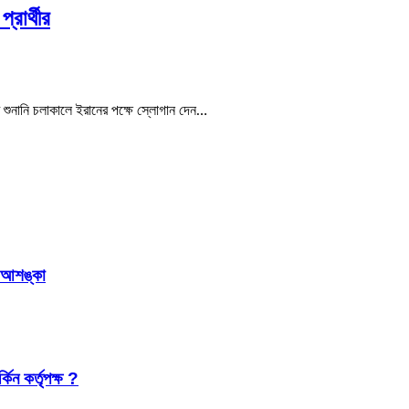
রার্থীর
ি শুনানি চলাকালে ইরানের পক্ষে স্লোগান দেন…
র আশঙ্কা
কিন কর্তৃপক্ষ ?