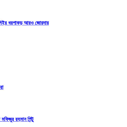
 আইসিইর ধরপাকড় আরও জোরদার
রা
 মফিজুর রহমান পিন্টু