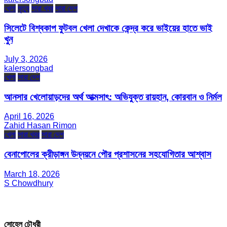
খেলা
মৃত্যু
সারা খবর
সারা দেশ
সিলেটে বিশ্বকাপ ফুটবল খেলা দেখাকে কেন্দ্র করে ভাইয়ের হাতে ভাই
খুন
July 3, 2026
kalersongbad
খেলা
সারা দেশ
আনসার খেলোয়াড়দের অর্থ আত্মসাৎ: অভিযুক্ত রায়হান, কোরবান ও নির্মল
April 16, 2026
Zahid Hasan Rimon
খেলা
সারা খবর
সারা দেশ
বেনাপোলের ক্রীড়াঙ্গন উন্নয়নে পৌর প্রশাসনের সহযোগিতার আশ্বাস
March 18, 2026
S Chowdhury
সম্পাদক ও প্রকাশক
সোহেল চৌধুরী