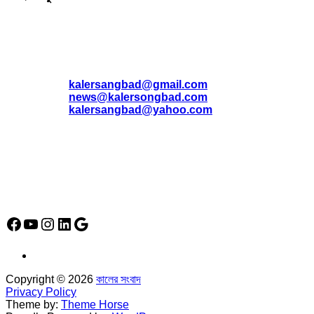
যোগাযোগ
* ই-মেইল:
*
kalersangbad@gmail.com
*
news@kalersongbad.com
*
kalersangbad@yahoo.com
*
ফোন: 02-48952778
*
মোবাইল : 01842-192270
*
হাউস# ৩২, সড়ক# ৬/বি, সেক্টর# ১২, উত্তরা, ঢাকা-১২৩০, বাংলাদেশ।
Social Media Icon
Facebook
YouTube
Instagram
LinkedIn
Google
Copyright © 2026
কালের সংবাদ
Privacy Policy
Theme by:
Theme Horse