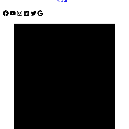
« Jul
Facebook
YouTube
Instagram
LinkedIn
Twitter
Google