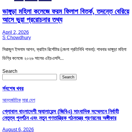
ভাঙ্গুড়া মহিলা কলেজে ফরম ফিলাপ বিতর্ক, তদন্তে বেরিয়ে
আসে ভুয়া প্ররোচনার তথ্য
April 2, 2026
S Chowdhury
সিরাজুল ইসলাম আপন, ক্রাইম রির্পোটার (জেলা প্রতিনিধি পাবনা): পাবনার ভাঙ্গুড়া মহিলা
ডিগ্রি কলেজে ২০২৬ সালের এইচএসসি…
Search
Search
র্সবশেষ খবর
আন্তর্জাতিক
সারা দেশ
গ্লোবাল বাংলাদেশী অ্যালায়েন্স (জিবিএ) সাংবাদিক সম্মেলনে নির্বাহী
নেতৃত্ব পুনর্গঠন এবং নতুন গণতান্ত্রিক গঠনতন্ত্র প্রণয়নের অঙ্গীকার
August 6, 2026