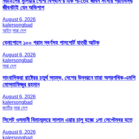
নড়াইলের মুলিয়ায় গোপী বিশ্বাস’র এক পা-তেই জীবন সংসার প্রতিবন্ধী
জীবনটাই যেন অভিশাপ
August 6, 2026
kalersongbad
আইন
সারা দেশ
বেনাপোলে ১০০ গ্রাম স্বর্ণসহ পাসপোর্ট যাত্রী আটক
August 6, 2026
kalersongbad
সারা দেশ
সাংবাদিকরা রাষ্ট্রের চতুর্থ স্তম্ভ, দেশের উন্নয়নে তারা অগ্রপথিক-এমপি
মোস্তাফিজুর রহমান
August 6, 2026
kalersongbad
জাতীয়
সারা দেশ
সিলেট ওসমানী বিমানবন্দরে সালাম এয়ার চালু হচ্ছে ১লা সেপ্টেম্বর হতে
August 6, 2026
kalersongbad