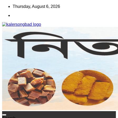
Skip
Thursday, August 6, 2026
to
content
www.kalersongbad.com
কালের সংবাদ