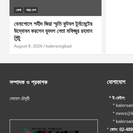
খেলা
সারা দেশ
বেনাপোলে শহীদ জিয়া স্মৃতি ফুটবল টুর্নামেন্টের
উদ্বোধন করলেন যুবদল নেতা মফিজুর রহমান
পিন্টু
August 8, 2026
kalersongbad
যোগাযোগ
সম্পাদক ও প্রকাশক
* ই-মেইল:
সোহেল চৌধুরী
*
kalersa
*
news@k
*
kalers
*
ফোন: 02-48