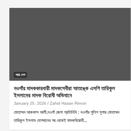
সারা দেশ
নওগাঁয় মাদককারবারী মাদকসেবীরা আতঙ্কে এসপি তারিকুল
ইসলামের মাদক বিরোধী অভিযানে
January 25, 2026
Zahid Hasan Rimon
মোহাম্মদ আককাস আলী,নওগাঁ জেলা প্রতিনিধি : নওগাঁর পুলিশ সুপার মোহাম্মদ
তারিকুল ইসলাম যোগদানের পর থেকেই মাদকবিরোধী…