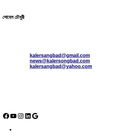
সম্পাদক ও প্রকাশক
সোহেল চৌধুরী
যোগাযোগ
* ই-মেইল:
*
kalersangbad@gmail.com
*
news@kalersongbad.com
*
kalersangbad@yahoo.com
*
ফোন: 02-48952778
*
মোবাইল : 01842-192270
*
হাউস# ৩২, সড়ক# ৬/বি, সেক্টর# ১২, উত্তরা, ঢাকা-১২৩০, বাংলাদেশ।
Social Media Icon
Facebook
YouTube
Instagram
LinkedIn
Google