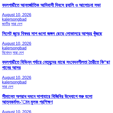
বদলগাছীতে আন্তর্জাতিক আদিবাসী দিবসে র‍্যালি ও আলোচনা সভা
August 10, 2026
kalersongbad
জাতীয়
সারা দেশ
সিলেট জুড়ে বিষধর সাপ গুলো জঙ্গল ছেড়ে লোকালয়ে আশ্রয় খুঁজছে
August 10, 2026
kalersongbad
বিনোদন
সারা দেশ
বদলগাছীতে বিভিন্ন পর্যায়ে নেতৃবৃন্দের মাঝে সংবেদনশীলতা তৈরীতে কি”ছা
গানের আসর
August 10, 2026
kalersongbad
সারা দেশ
সীমান্তে অপরাধ দমনে সাপাহারে বিজিবির উদ্যোগে শুরু হলো
আত্নকর্মসং-’ান মুলক প্রশিক্ষণ
August 10, 2026