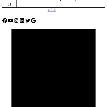
31
« Jul
Facebook
YouTube
Instagram
LinkedIn
Twitter
Google