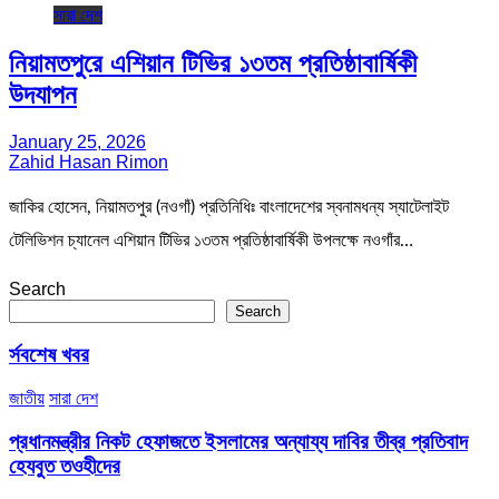
সারা দেশ
নিয়ামতপুরে এশিয়ান টিভির ১৩তম প্রতিষ্ঠাবার্ষিকী
উদযাপন
January 25, 2026
Zahid Hasan Rimon
জাকির হোসেন, নিয়ামতপুর (নওগাঁ) প্রতিনিধিঃ বাংলাদেশের স্বনামধন্য স্যাটেলাইট
টেলিভিশন চ্যানেল এশিয়ান টিভির ১৩তম প্রতিষ্ঠাবার্ষিকী উপলক্ষে নওগাঁর…
Search
Search
র্সবশেষ খবর
জাতীয়
সারা দেশ
প্রধানমন্ত্রীর নিকট হেফাজতে ইসলামের অন্যায্য দাবির তীব্র প্রতিবাদ
হেযবুত তওহীদের