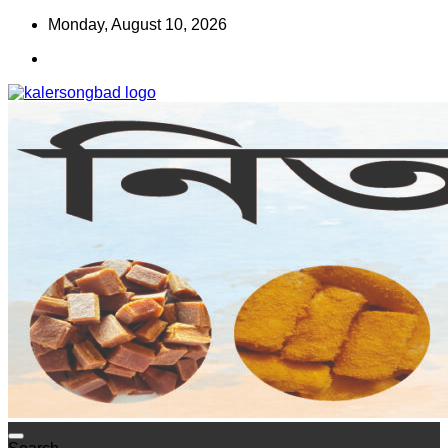
Skip
Monday, August 10, 2026
to
content
www.kalersongbad.com
কালের সংবাদ