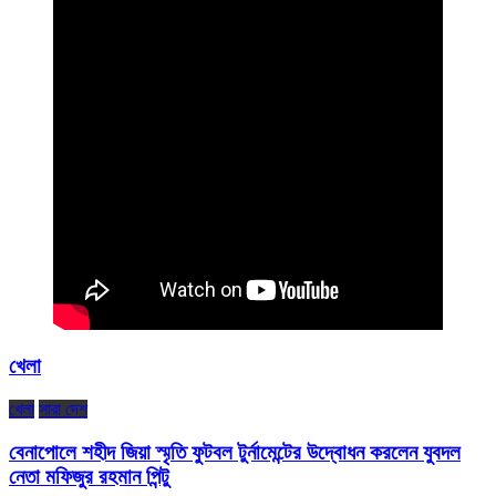
খেলা
খেলা
সারা দেশ
বেনাপোলে শহীদ জিয়া স্মৃতি ফুটবল টুর্নামেন্টের উদ্বোধন করলেন যুবদল
নেতা মফিজুর রহমান পিন্টু