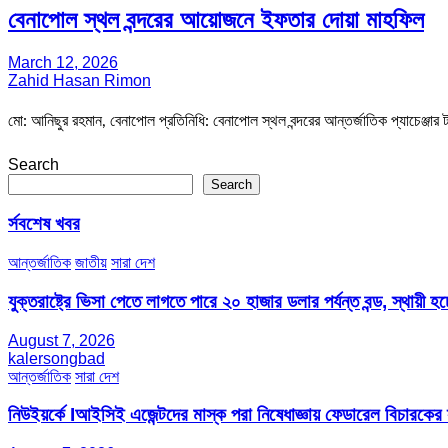
বেনাপোল স্থল বন্দরের আয়োজনে ইফতার দোয়া মাহফিল
March 12, 2026
Zahid Hasan Rimon
মো: আনিছুর রহমান, বেনাপোল প্রতিনিধি: বেনাপোল স্থল বন্দরের আন্তর্জাতিক প্যাচেঞ্জার
Search
Search
র্সবশেষ খবর
আন্তর্জাতিক
জাতীয়
সারা দেশ
যুক্তরাষ্ট্রে ভিসা পেতে লাগতে পারে ২০ হাজার ডলার পর্যন্ত বন্ড, স্থায়ী হচ্
August 7, 2026
kalersongbad
আন্তর্জাতিক
সারা দেশ
নিউইয়র্কে Iআইসিই এজেন্টদের মাস্ক পরা নিষেধাজ্ঞায় ফেডারেল বিচারকের