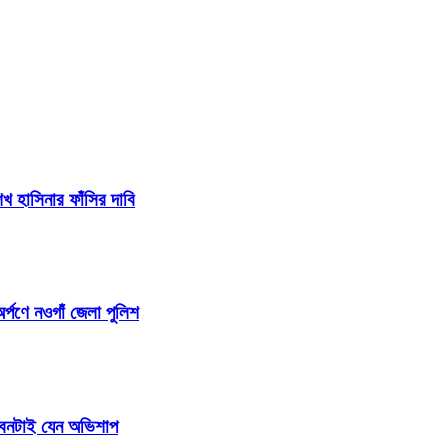
 হাসিনার ফাঁসির দাবি
র্পণে নওগাঁ জেলা পুলিশ
জীবনটাই যেন অভিশাপ