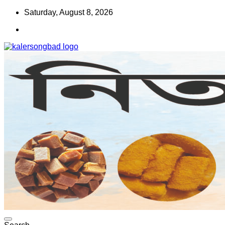
Skip
Saturday, August 8, 2026
to
content
www.kalersongbad.com
কালের সংবাদ