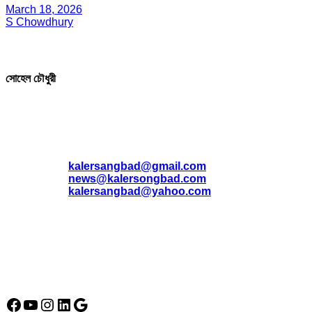
March 18, 2026
S Chowdhury
সম্পাদক ও প্রকাশক
সোহেল চৌধুরী
যোগাযোগ
* ই-মেইল:
*
kalersangbad@gmail.com
*
news@kalersongbad.com
*
kalersangbad@yahoo.com
*
ফোন: 02-48952778
*
মোবাইল : 01842-192270
*
হাউস# ৩২, সড়ক# ৬/বি, সেক্টর# ১২, উত্তরা, ঢাকা-১২৩০, বাংলাদেশ।
Social Media Icon
Facebook
YouTube
Instagram
LinkedIn
Google