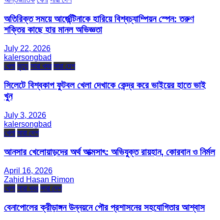
অতিরিক্ত সময়ে আর্জেন্টিনাকে হারিয়ে বিশ্বচ্যাম্পিয়ন স্পেন: তরুণ
শক্তির কাছে হার মানল অভিজ্ঞতা
July 22, 2026
kalersongbad
খেলা
মৃত্যু
সারা খবর
সারা দেশ
সিলেটে বিশ্বকাপ ফুটবল খেলা দেখাকে কেন্দ্র করে ভাইয়ের হাতে ভাই
খুন
July 3, 2026
kalersongbad
খেলা
সারা দেশ
আনসার খেলোয়াড়দের অর্থ আত্মসাৎ: অভিযুক্ত রায়হান, কোরবান ও নির্মল
April 16, 2026
Zahid Hasan Rimon
খেলা
সারা খবর
সারা দেশ
বেনাপোলের ক্রীড়াঙ্গন উন্নয়নে পৌর প্রশাসনের সহযোগিতার আশ্বাস