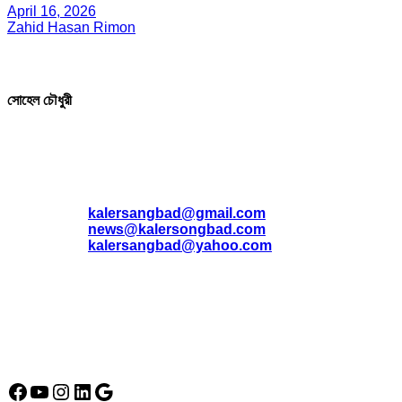
April 16, 2026
Zahid Hasan Rimon
সম্পাদক ও প্রকাশক
সোহেল চৌধুরী
যোগাযোগ
* ই-মেইল:
*
kalersangbad@gmail.com
*
news@kalersongbad.com
*
kalersangbad@yahoo.com
*
ফোন: 02-48952778
*
মোবাইল : 01842-192270
*
হাউস# ৩২, সড়ক# ৬/বি, সেক্টর# ১২, উত্তরা, ঢাকা-১২৩০, বাংলাদেশ।
Social Media Icon
Facebook
YouTube
Instagram
LinkedIn
Google