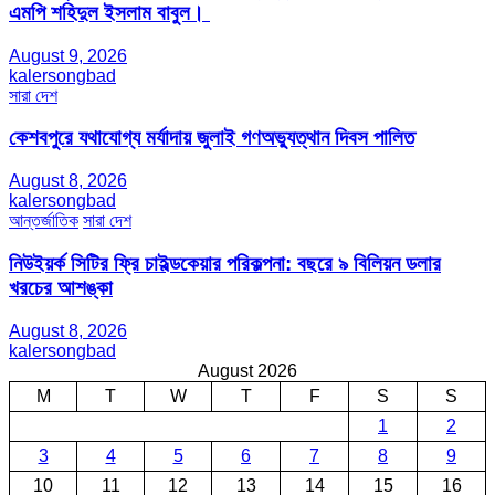
এমপি শহিদুল ইসলাম বাবুল। ​
August 9, 2026
kalersongbad
সারা দেশ
কেশবপুরে যথাযোগ্য মর্যাদায় জুলাই গণঅভ্যুত্থান দিবস পালিত
August 8, 2026
kalersongbad
আন্তর্জাতিক
সারা দেশ
নিউইয়র্ক সিটির ফ্রি চাইল্ডকেয়ার পরিকল্পনা: বছরে ৯ বিলিয়ন ডলার
খরচের আশঙ্কা
August 8, 2026
kalersongbad
August 2026
M
T
W
T
F
S
S
1
2
3
4
5
6
7
8
9
10
11
12
13
14
15
16