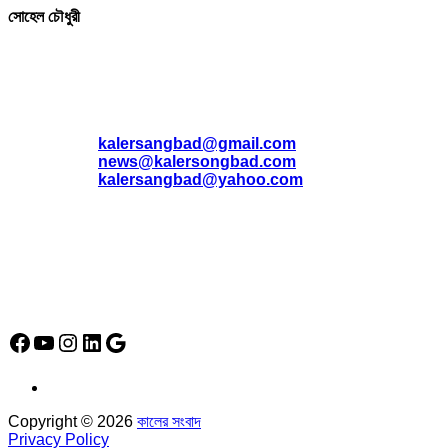
সোহেল চৌধুরী
যোগাযোগ
* ই-মেইল:
*
kalersangbad@gmail.com
*
news@kalersongbad.com
*
kalersangbad@yahoo.com
*
ফোন: 02-48952778
*
মোবাইল : 01842-192270
*
হাউস# ৩২, সড়ক# ৬/বি, সেক্টর# ১২, উত্তরা, ঢাকা-১২৩০, বাংলাদেশ।
Social Media Icon
Facebook
YouTube
Instagram
LinkedIn
Google
Copyright © 2026
কালের সংবাদ
Privacy Policy