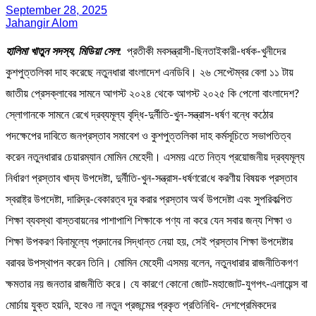
September 28, 2025
Jahangir Alom
হালিমা খাতুন সদস্য, মিডিয়া সেল
: প্রতীকী মবসন্ত্রাসী-ছিনতাইকারী-ধর্ষক-
খুনীদের
কুশপুত্তলিকা দাহ করেছে নতুনধারা বাংলাদেশ এনডিবি। ২৬ সেপ্টেম্বর বেলা ১১ টায়
জাতীয় প্রেসক্লাবের সামনে আগস্ট ২০২৪ থেকে আগস্ট ২০২৫ কি পেলো বাংলাদেশ?
স্লোগানকে সামনে রেখে দ্রব্যমূল্য বৃদ্ধি-দুর্নীতি-খুন-সন্ত্রাস-
ধর্ষণ বন্ধে কঠোর
পদক্ষেপের দাবিতে জনপ্রস্তাব সমাবেশ ও কুশপুত্তলিকা দাহ কর্মসূচিতে সভাপতিত্ব
করেন নতুনধারার চেয়ারম্যান মোমিন মেহেদী। এসময় এতে নিত্য প্রয়োজনীয় দ্রব্যমূল্য
নির্ধারণ প্রস্তাব খাদ্য উপদেষ্টা, দুর্নীতি-খুন-সন্ত্রাস-ধর্ষণরো
ধে করণীয় বিষয়ক প্রস্তাব
স্বরাষ্ট্র উপদেষ্টা, দারিদ্র-বেকারত্ব দূর করার প্রস্তাব অর্থ উপদেষ্টা এবং সুপরিকল্পিত
শিক্ষা ব্যবস্থা বাস্তবায়নের পাশাপাশি শিক্ষাকে পণ্য না করে যেন সবার জন্য শিক্ষা ও
শিক্ষা উপকরণ বিনামূল্যে প্রদানের সিদ্ধান্ত নেয়া হয়, সেই প্রস্তাব শিক্ষা উপদেষ্টার
বরাবর উপস্থাপন করেন তিনি। মোমিন মেহেদী এসময় বলেন, নতুনধারার রাজনীতিকগণ
ক্ষমতার নয় জনতার রাজনীতি করে। যে কারণে কোনো জোট-মহাজোট-যুগপৎ-এলায়েন্স বা
মোর্চায় যুক্ত হয়নি, হবেও না নতুন প্রজন্মের প্রকৃত প্রতিনিধি- দেশপ্রেমিকদের