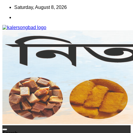
Skip
Saturday, August 8, 2026
to
content
www.kalersongbad.com
কালের সংবাদ