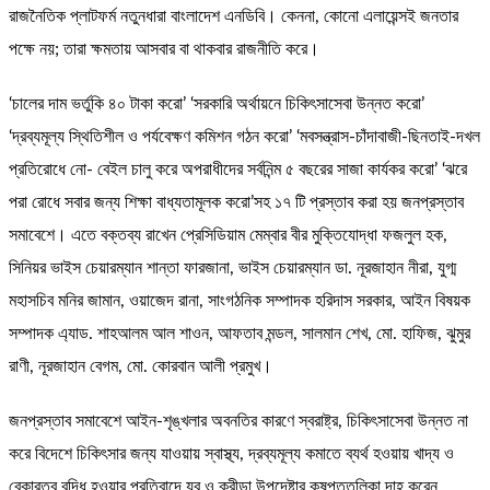
রাজনৈতিক প্লাটফর্ম নতুনধারা বাংলাদেশ এনডিবি। কেননা, কোনো এলায়েন্সই জনতার
পক্ষে নয়; তারা ক্ষমতায় আসবার বা থাকবার রাজনীতি করে।
‘চালের দাম ভর্তুকি ৪০ টাকা করো’ ‘সরকারি অর্থায়নে চিকিৎসাসেবা উন্নত করো’
‘দ্রব্যমূল্য স্থিতিশীল ও পর্যবেক্ষণ কমিশন গঠন করো’ ‘মবসন্ত্রাস-চাঁদাবাজী-ছিনতাই-
দখল
প্রতিরোধে নো- বেইল চালু করে অপরাধীদের সর্বনিন্ম ৫ বছরের সাজা কার্যকর করো’ ‘ঝরে
পরা রোধে সবার জন্য শিক্ষা বাধ্যতামূলক করো’সহ ১৭ টি প্রস্তাব করা হয় জনপ্রস্তাব
সমাবেশে। এতে বক্তব্য রাখেন প্রেসিডিয়াম মেম্বার বীর মুক্তিযোদ্ধা ফজলুল হক,
সিনিয়র ভাইস চেয়ারম্যান শান্তা ফারজানা, ভাইস চেয়ারম্যান ডা. নূরজাহান নীরা, যুগ্ম
মহাসচিব মনির জামান, ওয়াজেদ রানা, সাংগঠনিক সম্পাদক হরিদাস সরকার, আইন বিষয়ক
সম্পাদক এ্যাড. শাহআলম আল শাওন, আফতাব মন্ডল, সালমান শেখ, মো. হাফিজ, ঝুমুর
রাণী, নূরজাহান বেগম, মো. কোরবান আলী প্রমুখ।
জনপ্রস্তাব সমাবেশে আইন-শৃঙ্খলার অবনতির কারণে স্বরাষ্ট্র, চিকিৎসাসেবা উন্নত না
করে বিদেশে চিকিৎসার জন্য যাওয়ায় স্বাস্থ্য, দ্রব্যমূল্য কমাতে ব্যর্থ হওয়ায় খাদ্য ও
বেকারত্ব বৃদ্ধি হওয়ার প্রতিবাদে যুব ও ক্রীড়া উপদেষ্টার কুষপুত্তলিকা দাহ করেন