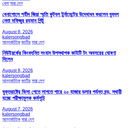
খেলা
সারা দেশ
বেনাপোলে শহীদ জিয়া স্মৃতি ফুটবল টুর্নামেন্টের উদ্বোধন করলেন যুবদল
নেতা মফিজুর রহমান পিন্টু
August 8, 2026
kalersongbad
আন্তর্জাতিক
জাতীয়
সারা দেশ
নিউইয়র্কের কিংবদন্তি সংবাদ উপস্থাপক কাইটি টং অবসরের ঘোষণা
দিলেন
August 8, 2026
kalersongbad
আন্তর্জাতিক
জাতীয়
সারা দেশ
যুক্তরাষ্ট্রে ভিসা পেতে লাগতে পারে ২০ হাজার ডলার পর্যন্ত বন্ড, স্থায়ী
হচ্ছে পরীক্ষামূলক কর্মসূচি
August 7, 2026
kalersongbad
আন্তর্জাতিক
সারা দেশ