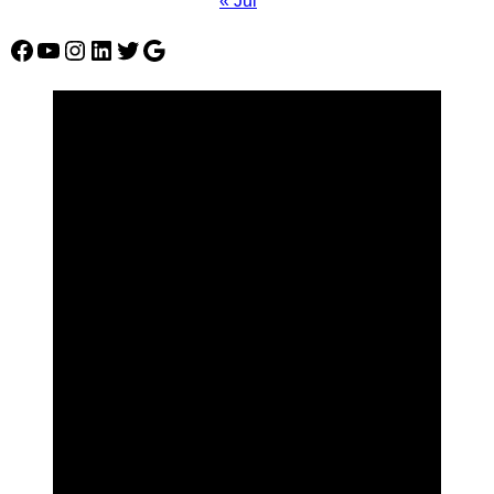
« Jul
Facebook
YouTube
Instagram
LinkedIn
Twitter
Google