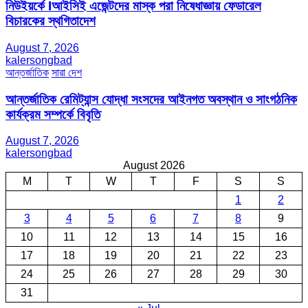
নিউইয়র্কে Iআইসিই এজেন্টদের মাস্ক পরা নিষেধাজ্ঞায় ফেডারেল
বিচারকের স্থগিতাদেশ
August 7, 2026
kalersongbad
আন্তর্জাতিক
সারা দেশ
আন্তর্জাতিক রেমিট্যান্স যোদ্ধা সংসদের আইনগত অবস্থান ও সাংগঠনিক
কার্যক্রম সম্পর্কে বিবৃতি
August 7, 2026
kalersongbad
August 2026
M
T
W
T
F
S
S
1
2
3
4
5
6
7
8
9
10
11
12
13
14
15
16
17
18
19
20
21
22
23
24
25
26
27
28
29
30
31