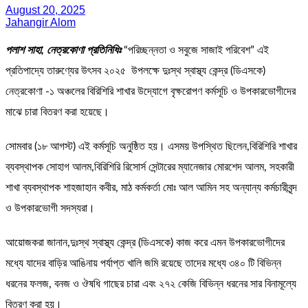
August 20, 2025
Jahangir Alom
পলাশ সাহা, নেত্রকোণা প্রতিনিধিঃ
“পরিচ্ছন্নতা ও সবুজে সাজাই পরিবেশ” এই
প্রতিপাদ্যে তারুণ্যের উৎসব ২০২৫ উপলক্ষে দুঃস্থ স্বাস্থ্য কেন্দ্র (ডিএসকে)
নেত্রকোণা -১ অঞ্চলের বিরিশিরি শাখার উদ্যোগে বৃক্ষরোপণ কর্মসূচি ও উপকারভোগীদের
মাঝে চারা বিতরণ করা হয়েছে।
সোমবার (১৮ আগস্ট) এই কর্মসূচি অনুষ্ঠিত হয়। এসময় উপস্থিত ছিলেন,বিরিশিরি শাখার
ব্যবস্থাপক সোহাগ আলম,বিরিশিরি রিসোর্স সেন্টারের ম্যানেজার মোরশেদ আলম, সহকারী
শাখা ব্যবস্থাপক শাহজাহান কবীর, মাঠ কর্মকর্তা মোঃ আল আমিন সহ অন্যান্য কর্মচারীবৃন্দ
ও উপকারভোগী সদস্যরা।
আয়োজকরা জানান,দুঃস্থ স্বাস্থ্য কেন্দ্র (ডিএসকে) কাজ করে এমন উপকারভোগীদের
মধ্যে যাদের বাড়ির আঙিনায় পর্যাপ্ত খালি জমি রয়েছে তাদের মধ্যে ৩৪০ টি বিভিন্ন
ধরনের ফলজ, বনজ ও ঔষধি গাছের চারা এবং ২৭২ কেজি বিভিন্ন ধরনের সার বিনামূল্যে
বিতরণ করা হয়।