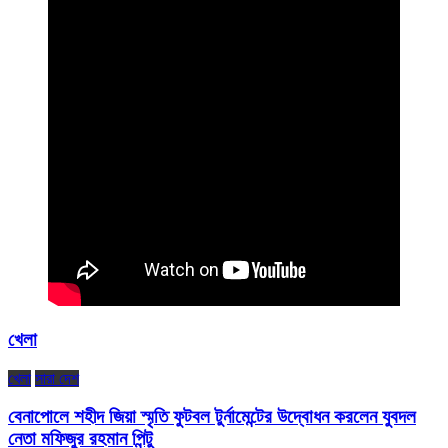
খেলা
খেলা
সারা দেশ
বেনাপোলে শহীদ জিয়া স্মৃতি ফুটবল টুর্নামেন্টের উদ্বোধন করলেন যুবদল
নেতা মফিজুর রহমান পিন্টু