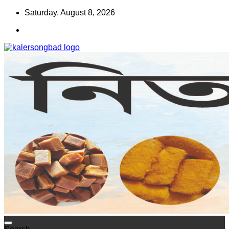
Skip
Saturday, August 8, 2026
to
content
www.kalersongbad.com
কালের সংবাদ