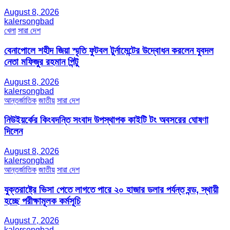
August 8, 2026
kalersongbad
খেলা
সারা দেশ
বেনাপোলে শহীদ জিয়া স্মৃতি ফুটবল টুর্নামেন্টের উদ্বোধন করলেন যুবদল
নেতা মফিজুর রহমান পিন্টু
August 8, 2026
kalersongbad
আন্তর্জাতিক
জাতীয়
সারা দেশ
নিউইয়র্কের কিংবদন্তি সংবাদ উপস্থাপক কাইটি টং অবসরের ঘোষণা
দিলেন
August 8, 2026
kalersongbad
আন্তর্জাতিক
জাতীয়
সারা দেশ
যুক্তরাষ্ট্রে ভিসা পেতে লাগতে পারে ২০ হাজার ডলার পর্যন্ত বন্ড, স্থায়ী
হচ্ছে পরীক্ষামূলক কর্মসূচি
August 7, 2026
kalersongbad