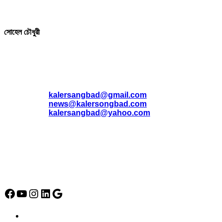
সম্পাদক ও প্রকাশক
সোহেল চৌধুরী
যোগাযোগ
* ই-মেইল:
*
kalersangbad@gmail.com
*
news@kalersongbad.com
*
kalersangbad@yahoo.com
*
ফোন: 02-48952778
*
মোবাইল : 01842-192270
*
হাউস# ৩২, সড়ক# ৬/বি, সেক্টর# ১২, উত্তরা, ঢাকা-১২৩০, বাংলাদেশ।
Social Media Icon
Facebook
YouTube
Instagram
LinkedIn
Google