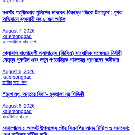
আইন
সারা দেশ
নওগাঁর পত্নীতলায় পুলিশের মাদকের বিরুদ্ধে ‘জিরো টলারেন্স’: পৃথক
অভিযানে ব্যবসায়ী সহ ৮ জন আটক
August 7, 2026
kalersongbad
আন্তর্জাতিক
সারা দেশ
গ্লোবাল বাংলাদেশী অ্যালায়েন্স (জিবিএ) সাংবাদিক সম্মেলনে নির্বাহী
নেতৃত্ব পুনর্গঠন এবং নতুন গণতান্ত্রিক গঠনতন্ত্র প্রণয়নের অঙ্গীকার
August 6, 2026
kalersongbad
জাতীয়
সারা দেশ
“মুখে মধু, অন্তরে বিষ”- মুস্তাফা নূর সিদ্দিকী
August 6, 2026
kalersongbad
রাজনীতি
সারা দেশ
বেনাপোলে ৫ আগস্ট উপলক্ষ্যে পৌর বিএনপির আনন্দ মিছিল ও সমাবেশ:
শেখ হাসিনার ফাঁসির দাবি