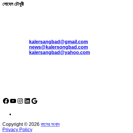
সোহেল চৌধুরী
যোগাযোগ
* ই-মেইল:
*
kalersangbad@gmail.com
*
news@kalersongbad.com
*
kalersangbad@yahoo.com
*
ফোন: 02-48952778
*
মোবাইল : 01842-192270
*
হাউস# ৩২, সড়ক# ৬/বি, সেক্টর# ১২, উত্তরা, ঢাকা-১২৩০, বাংলাদেশ।
Social Media Icon
Facebook
YouTube
Instagram
LinkedIn
Google
Copyright © 2026
কালের সংবাদ
Privacy Policy