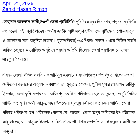
April 25, 2026
Zahid Hasan Rimon
মোহাম্মদ আককাস আলী,নওগাঁ জেলা প্রতিনিধি:
পুষ্টি বৈষম্যের দিন শেষ, গড়বো স্বনির্ভর
বাংলাদেশ’ এই প্রতিপাদ্যে নওগাঁয় জাতীয় পুষ্টি সপ্তাহ উপলক্ষে পুষ্টিমেলা, শোভাযাত্রা
ও আলোচনা সভা অনুষ্ঠিত হয়েছে। বৃহস্পতিবার(২৩এপ্রিল) সকাল ১০টায় সিভিল সার্জন
অফিস চত্বরে আয়োজিত অনুষ্ঠানে প্রধান অতিথি ছিলেন- জেলা প্রশাসক মোহাম্মদ
সাইফুল ইসলাম।
এসময় জেলা সিভিল সার্জন ডাঃ আমিনুল ইসলামের সভাপতিত্বে উপস্থিত ছিলেন-নওগাঁ
মেডিকেল কলেজের অধ্যক্ষ অধ্যাপক ডা: মুক্তার হোসেন, পুলিশ সুপার মোহাম্মদ তারিকুল
ইসলাম, জেলা কৃষি সম্প্রসারণ অধিদপ্তরের উপ-পরিচালক হোমায়রা মন্ডল, ডেপুটি সিভিল
সার্জিন ডা: মুনির আলী আকন্দ, সদর উপজেলা স্বাস্থ্য কর্মকর্তা ডা: রুহুল আমিন, জেলা
পরিবার পরিকল্পনা উপ-পরিচালক গোলাম মো: আজম, জেলা তথ্য অফিসের উপপরিচালক
আবু সালেহ মো. মাসুদুল ইসলাম ও বিএমএ নওগাঁ শাখার সভাপতি ডা: ইসকেন্দার আলী সহ
অন্যরা।