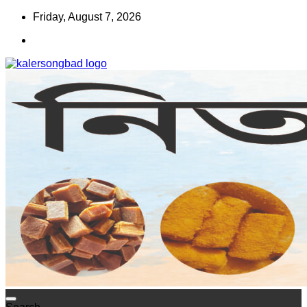
Skip
Friday, August 7, 2026
to
content
www.kalersongbad.com
কালের সংবাদ