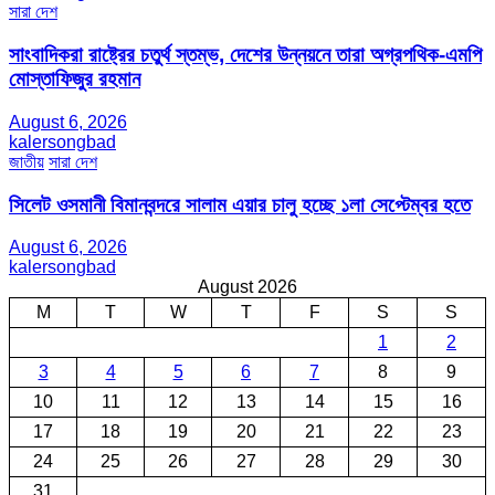
সারা দেশ
সাংবাদিকরা রাষ্ট্রের চতুর্থ স্তম্ভ, দেশের উন্নয়নে তারা অগ্রপথিক-এমপি
মোস্তাফিজুর রহমান
August 6, 2026
kalersongbad
জাতীয়
সারা দেশ
সিলেট ওসমানী বিমানবন্দরে সালাম এয়ার চালু হচ্ছে ১লা সেপ্টেম্বর হতে
August 6, 2026
kalersongbad
August 2026
M
T
W
T
F
S
S
1
2
3
4
5
6
7
8
9
10
11
12
13
14
15
16
17
18
19
20
21
22
23
24
25
26
27
28
29
30
31