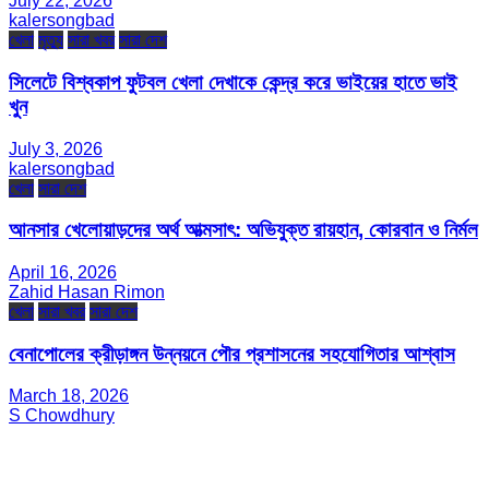
July 22, 2026
kalersongbad
খেলা
মৃত্যু
সারা খবর
সারা দেশ
সিলেটে বিশ্বকাপ ফুটবল খেলা দেখাকে কেন্দ্র করে ভাইয়ের হাতে ভাই
খুন
July 3, 2026
kalersongbad
খেলা
সারা দেশ
আনসার খেলোয়াড়দের অর্থ আত্মসাৎ: অভিযুক্ত রায়হান, কোরবান ও নির্মল
April 16, 2026
Zahid Hasan Rimon
খেলা
সারা খবর
সারা দেশ
বেনাপোলের ক্রীড়াঙ্গন উন্নয়নে পৌর প্রশাসনের সহযোগিতার আশ্বাস
March 18, 2026
S Chowdhury
সম্পাদক ও প্রকাশক