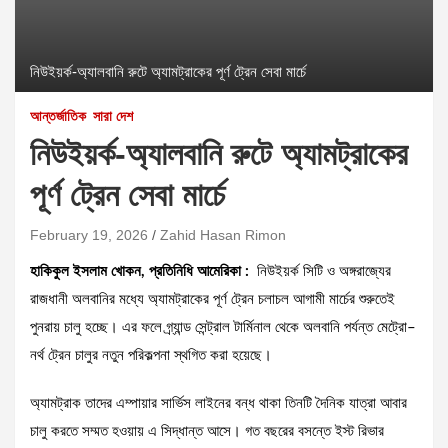
নিউইয়র্ক-অ্যালবানি রুটে অ্যামট্রাকের পূর্ণ ট্রেন সেবা মার্চে
আন্তর্জাতিক
সারা দেশ
নিউইয়র্ক-অ্যালবানি রুটে অ্যামট্রাকের
পূর্ণ ট্রেন সেবা মার্চে
February 19, 2026
Zahid Hasan Rimon
হাকিকুল ইসলাম খোকন, প্রতিনিধি আমেরিকা :
নিউইয়র্ক সিটি ও অঙ্গরাজ্যের
রাজধানী অলবানির মধ্যে অ্যামট্রাকের পূর্ণ ট্রেন চলাচল আগামী মার্চের শুরুতেই
পুনরায় চালু হচ্ছে। এর ফলে গ্র্যান্ড সেন্ট্রাল টার্মিনাল থেকে অলবানি পর্যন্ত মেট্রো–
নর্থ ট্রেন চালুর নতুন পরিকল্পনা স্থগিত করা হয়েছে।
অ্যামট্রাক তাদের এম্পায়ার সার্ভিস লাইনের বন্ধ থাকা তিনটি দৈনিক যাত্রা আবার
চালু করতে সম্মত হওয়ায় এ সিদ্ধান্ত আসে। গত বছরের বসন্তে ইস্ট রিভার