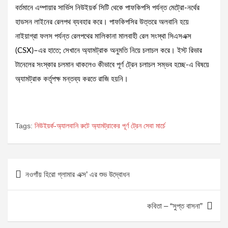
বর্তমানে এম্পায়ার সার্ভিস নিউইয়র্ক সিটি থেকে পাফকিপসি পর্যন্ত মেট্রো-নর্থের
হাডসন লাইনের রেলপথ ব্যবহার করে। পাফকিপসির উত্তরে অলবানি হয়ে
নাইয়াগ্রা ফলস পর্যন্ত রেলপথের মালিকানা মালবাহী রেল সংস্থা সিএসএক্স
(CSX)–এর হাতে; সেখানে অ্যামট্রাক অনুমতি নিয়ে চলাচল করে। ইস্ট রিভার
টানেলের সংস্কার চলমান থাকলেও কীভাবে পূর্ণ ট্রেন চলাচল সম্ভব হচ্ছে-এ বিষয়ে
অ্যামট্রাক কর্তৃপক্ষ মন্তব্য করতে রাজি হয়নি।
Tags:
নিউইয়র্ক-অ্যালবানি রুটে অ্যামট্রাকের পূর্ণ ট্রেন সেবা মার্চে
Post
নওগাঁয় হিরো গ্লামার এক্স’ এর শুভ উদ্বোধন
navigation
কবিতা – “সুপ্ত বাসনা”