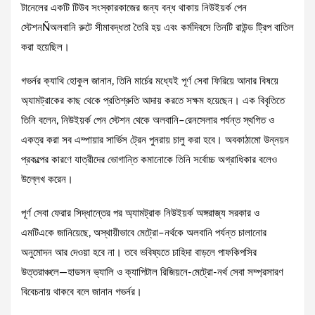
টানেলের একটি টিউব সংস্কারকাজের জন্য বন্ধ থাকায় নিউইয়র্ক পেন
স্টেশনÑঅলবানি রুটে সীমাবদ্ধতা তৈরি হয় এবং কর্মদিবসে তিনটি রাউন্ড ট্রিপ বাতিল
করা হয়েছিল।
গভর্নর ক্যাথি হোকুল জানান, তিনি মার্চের মধ্যেই পূর্ণ সেবা ফিরিয়ে আনার বিষয়ে
অ্যামট্রাকের কাছ থেকে প্রতিশ্রুতি আদায় করতে সক্ষম হয়েছেন। এক বিবৃতিতে
তিনি বলেন, নিউইয়র্ক পেন স্টেশন থেকে অলবানি–রেনসেলার পর্যন্ত স্থগিত ও
একত্র করা সব এম্পায়ার সার্ভিস ট্রেন পুনরায় চালু করা হবে। অবকাঠামো উন্নয়ন
প্রকল্পের কারণে যাত্রীদের ভোগান্তি কমানোকে তিনি সর্বোচ্চ অগ্রাধিকার বলেও
উল্লেখ করেন।
পূর্ণ সেবা ফেরার সিদ্ধান্তের পর অ্যামট্রাক নিউইয়র্ক অঙ্গরাজ্য সরকার ও
এমটিএকে জানিয়েছে, অস্থায়ীভাবে মেট্রো–নর্থকে অলবানি পর্যন্ত চালানোর
অনুমোদন আর দেওয়া হবে না। তবে ভবিষ্যতে চাহিদা বাড়লে পাফকিপসির
উত্তরাঞ্চলে—হাডসন ভ্যালি ও ক্যাপিটাল রিজিয়নে-মেট্রো-নর্থ সেবা সম্প্রসারণ
বিবেচনায় থাকবে বলে জানান গভর্নর।