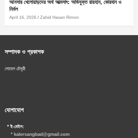
আনসার খেলোয়াড়দের অর্থ আত্মসাৎ: অভিযুক্ত রায়হান, কোরবান ও
নির্মল
April 16, 2026
Zahid Hasan Rimon
সম্পাদক ও প্রকাশক
সোহেল চৌধুরী
যোগাযোগ
* ই-মেইল:
*
kalersangbad@gmail.com