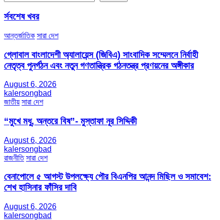
র্সবশেষ খবর
আন্তর্জাতিক
সারা দেশ
গ্লোবাল বাংলাদেশী অ্যালায়েন্স (জিবিএ) সাংবাদিক সম্মেলনে নির্বাহী
নেতৃত্ব পুনর্গঠন এবং নতুন গণতান্ত্রিক গঠনতন্ত্র প্রণয়নের অঙ্গীকার
August 6, 2026
kalersongbad
জাতীয়
সারা দেশ
“মুখে মধু, অন্তরে বিষ”- মুস্তাফা নূর সিদ্দিকী
August 6, 2026
kalersongbad
রাজনীতি
সারা দেশ
বেনাপোলে ৫ আগস্ট উপলক্ষ্যে পৌর বিএনপির আনন্দ মিছিল ও সমাবেশ:
শেখ হাসিনার ফাঁসির দাবি
August 6, 2026
kalersongbad