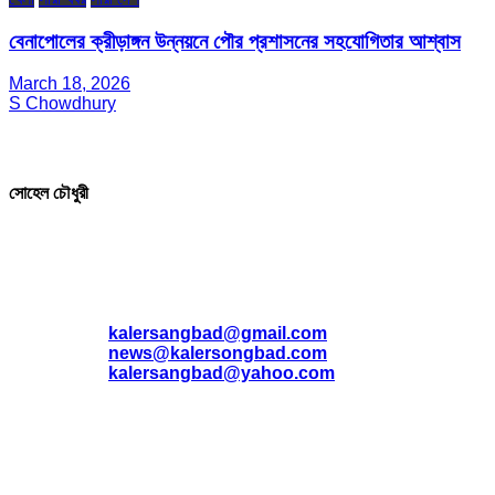
বেনাপোলের ক্রীড়াঙ্গন উন্নয়নে পৌর প্রশাসনের সহযোগিতার আশ্বাস
March 18, 2026
S Chowdhury
সম্পাদক ও প্রকাশক
সোহেল চৌধুরী
যোগাযোগ
* ই-মেইল:
*
kalersangbad@gmail.com
*
news@kalersongbad.com
*
kalersangbad@yahoo.com
*
ফোন: 02-48952778
*
মোবাইল : 01842-192270
*
হাউস# ৩২, সড়ক# ৬/বি, সেক্টর# ১২, উত্তরা, ঢাকা-১২৩০, বাংলাদেশ।