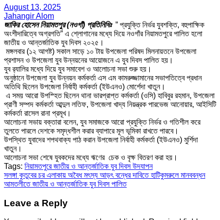
August 13, 2025
Jahangir Alom
জাকির হোসেন নিয়ামতপুর (নওগাঁ) প্রতিনিধিঃ
” প্রযুক্তি নির্ভর যুবশক্তি, বহুপাক্ষিক
অংশীদারিত্বে অগ্রগতি” এ শ্লোগানের মধ্যে দিয়ে নওগাঁর নিয়ামতপুরে পালিত হলো
জাতীয় ও আন্তর্জাতিক যুব দিবস ২০২৫।
মঙ্গলবার (১২ আগষ্ট) সকাল সাড়ে ১০ টায় উপজেলা পরিষদ মিলনায়তনে উপজেলা
প্রশাসন ও উপজেলা যুব উন্নয়নের আয়োজনে এ যুব দিবস পালিত হয়।
যুব র‍্যালির মধ্যে দিয়ে যুব সমাবেশ ও আলোচনা সভা শুরু হয়।
অনুষ্ঠানে উপজেলা যুব উন্নয়ন কর্মকর্তা এস এম কামরুজ্জামানের সভাপতিত্বে প্রধান
অতিথি ছিলেন উপজেলা নির্বাহী কর্মকর্তা (ইউএনও) মোর্শেদা খাতুন।
এ সময় আরো উপস্হিত ছিলেন থানা ভারপ্রাপ্ত কর্মকর্তা (ওসি) হাবিবুর রহমান, উপজেলা
প্রাণী সম্পদ কর্মকর্তা আব্দুল লতিফ, উপজেলা খাদ্য নিয়ন্ত্রক পারভেজ আনোয়ার, আইসিটি
কর্মকর্তা রাসেল রানা প্রমূখ।
আলোচনা সভায় বক্তারা বলেন, যুব সমাজকে আরো প্রযুক্তি নির্ভর ও গতিশীল করে
তুলতে পারলে দেশকে সমৃদ্ধশীল করার ব্যাপারে মূল ভূমিকা রাখতে পারবে।
উপস্থিত যুবাদের শপথবাক্য পাঠ করান উপজেলা নির্বাহী কর্মকর্তা (ইউএনও) মুর্শিদা
খাতুন।
আলোচনা সভা শেষে যুবকদের মধ্যে ঋণের চেক ও বৃক্ষ বিতরণ করা হয়।
Tags:
নিয়ামতপুরে জাতীয় ও আন্তর্জাতিক যুব দিবস উদযাপন
Post
সলঙ্গা কুতুবের চর এলাকায় অবৈধ মৎস্য আড়ৎ বন্ধের দাবিতে হাটিকুমরুলে মানববন্ধন
আমতলীতে জাতীয় ও আন্তর্জাতিক যুব দিবস পালিত
navigation
Leave a Reply