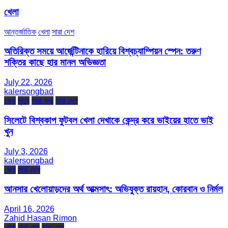
খেলা
আন্তর্জাতিক
খেলা
সারা দেশ
অতিরিক্ত সময়ে আর্জেন্টিনাকে হারিয়ে বিশ্বচ্যাম্পিয়ন স্পেন: তরুণ
শক্তির কাছে হার মানল অভিজ্ঞতা
July 22, 2026
kalersongbad
খেলা
মৃত্যু
সারা খবর
সারা দেশ
সিলেটে বিশ্বকাপ ফুটবল খেলা দেখাকে কেন্দ্র করে ভাইয়ের হাতে ভাই
খুন
July 3, 2026
kalersongbad
খেলা
সারা দেশ
আনসার খেলোয়াড়দের অর্থ আত্মসাৎ: অভিযুক্ত রায়হান, কোরবান ও নির্মল
April 16, 2026
Zahid Hasan Rimon
খেলা
সারা খবর
সারা দেশ