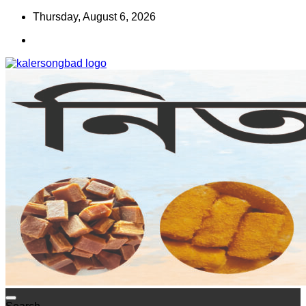
Skip
Thursday, August 6, 2026
to
content
www.kalersongbad.com
কালের সংবাদ