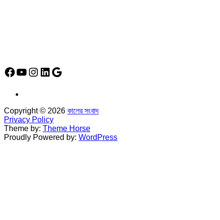
*
ফোন: 02-48952778
*
মোবাইল : 01842-192270
*
হাউস# ৩২, সড়ক# ৬/বি, সেক্টর# ১২, উত্তরা, ঢাকা-১২৩০, বাংলাদেশ।
Social Media Icon
Facebook
YouTube
Instagram
LinkedIn
Google
Copyright © 2026
কালের সংবাদ
Privacy Policy
Theme by:
Theme Horse
Proudly Powered by:
WordPress