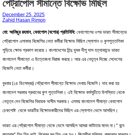
পেট্রাপোল সীমান্তে বিক্ষোভ মিছিল
December 25, 2025
Zahid Hasan Rimon
মো: আনিছুর রহমান, বেনাপোল (যশোর) প্রতিনিধি:
বেনাপোলের ওপর ভারত সীমান্তের
পেট্রাপোল এলাকায় বিজেপির নেতা কর্মীরা বিক্ষোভ মিছিল স্লোগান ও কুশপুত্তলিকা
পুড়িয়ে ক্ষোভ প্রকাশ করেছে। বাংলাদেশের হিন্দু যুবক দীপু দাস হত্যাকান্ডে ভারত
বাংলাদেশ সীমান্তে এ উত্তেজনা বিরাজ করছে। আর এর নেতৃত্ব দিচ্ছে সেদেশের
বিজেপি নেতা কর্মীরা।
বুধবার (২৪ ডিসেম্বর) পেট্রপোল সীমান্তে বিক্ষোভ দেখায় বিজেপি। দাহ করা হয়
বাংলাদেশ সরকার প্রধানের কুশ পুত্তলিকা। এই বিক্ষোভ কর্মসুচীতে উপস্থিত থেকে
নেতৃত্ব দেন বিজেপির বিধায়ক অসীম সরকার। এসময় বাংলাদেশ সীমান্ত বেনাপোল
চেকপোষ্ট থেকে ভারতীয় বিক্ষোভকারীদের মিছিল এর স্লোগান ভেসে আসছিল।
ভারত এর পেট্রাপোল সীমান্ত থেকে ভেসে আসছিল আমরা কাটাতার মানব না।” বন্দে
মাতারাম” হিন্দু হিন্দু ভাই, বিশ্বের সব হিন্দু এক হও। জিহাদীরা হুশিয়ার, রাজাকার সাবধান।