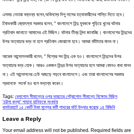
এসময় নেতারা বক্তব্য বলেন,অবিলম্বে দিপু দাসের হত্যাকারীদের শাস্তি দিতে হবে।
বিােভকারী জ্যোৎস্না সরকার বলেন, ” বাংলাদেশে হিন্দু যুবককে পুড়িয়ে খুনের ঘটনার
প্রতিবাদ জানাতে আমাদের এই মিছিল। ঘটনার তীব্র নিন্দা জানাচ্ছি। বাংলাদেশের হিন্দুদের
উপর অত্যাচার বন্ধ না হলে প্রতিবাদ জোরালো হবে। আমরা কাঁটাতার মানব না।
আরেক আন্দোলনকারী বলেন, ” বিশ্বের সব হিন্দু এক হও। বাংলাদেশে হিন্দুদের উপর
অত্যাচার বন্ধ হোক। আরও একজন হিন্দুর উপর অত্যাচার হলে আমরা কোনও বাধা মানব
না। এই আন্দোলনের ঢেউ আছড়ে পড়বে বাংলাদেশে। এবং তারা বাংলাদেশের সরকার
প্রধানকে সতর্ক হও বলে মন্তব্য করেন।
Tags:
বেনাপোল সীমান্তের ওপর ভারতের পেট্রাপোল সীমান্তে বিক্ষোভ মিছিল
Post
‘চট্টলা কন্যা’ শাহানা হানিফকে সংবর্ধনা
ধামইরহাটে ১৫ কোটি টাকা মুুল্যের কষ্টি পাথরের মূর্তি উদ্ধার করেছে ১৪ বিজিবি
navigation
Leave a Reply
Your email address will not be published.
Required fields are