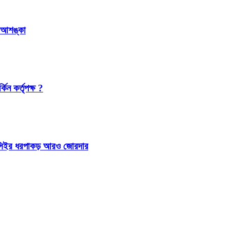
র আশঙ্কা
িন কর্তৃপক্ষ ?
 আইসিইর ধরপাকড় আরও জোরদার