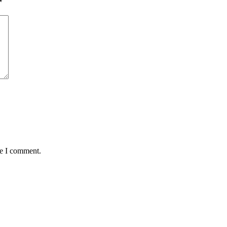
*
me I comment.