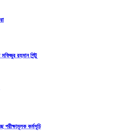
রা
 মফিজুর রহমান পিন্টু
ছে পরীক্ষামূলক কর্মসূচি