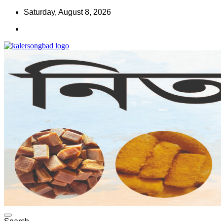
Skip
Saturday, August 8, 2026
to
content
www.kalersongbad.com
কালের সংবাদ