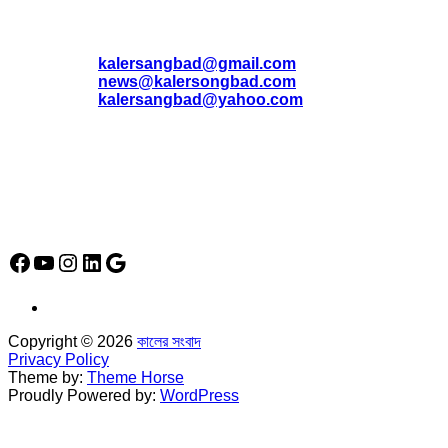
যোগাযোগ
* ই-মেইল:
*
kalersangbad@gmail.com
*
news@kalersongbad.com
*
kalersangbad@yahoo.com
*
ফোন: 02-48952778
*
মোবাইল : 01842-192270
*
হাউস# ৩২, সড়ক# ৬/বি, সেক্টর# ১২, উত্তরা, ঢাকা-১২৩০, বাংলাদেশ।
Social Media Icon
Facebook
YouTube
Instagram
LinkedIn
Google
Copyright © 2026
কালের সংবাদ
Privacy Policy
Theme by:
Theme Horse
Proudly Powered by:
WordPress