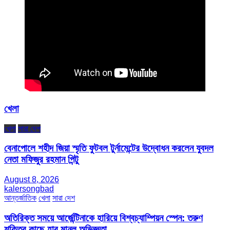
খেলা
খেলা
সারা দেশ
বেনাপোলে শহীদ জিয়া স্মৃতি ফুটবল টুর্নামেন্টের উদ্বোধন করলেন যুবদল
নেতা মফিজুর রহমান পিন্টু
August 8, 2026
kalersongbad
আন্তর্জাতিক
খেলা
সারা দেশ
অতিরিক্ত সময়ে আর্জেন্টিনাকে হারিয়ে বিশ্বচ্যাম্পিয়ন স্পেন: তরুণ
শক্তির কাছে হার মানল অভিজ্ঞতা