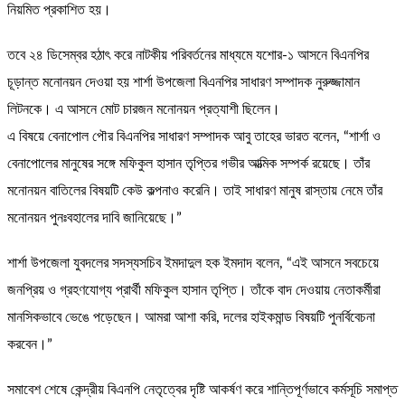
নিয়মিত প্রকাশিত হয়।
তবে ২৪ ডিসেম্বর হঠাৎ করে নাটকীয় পরিবর্তনের মাধ্যমে যশোর-১ আসনে বিএনপির
চূড়ান্ত মনোনয়ন দেওয়া হয় শার্শা উপজেলা বিএনপির সাধারণ সম্পাদক নুরুজ্জামান
লিটনকে। এ আসনে মোট চারজন মনোনয়ন প্রত্যাশী ছিলেন।
এ বিষয়ে বেনাপোল পৌর বিএনপির সাধারণ সম্পাদক আবু তাহের ভারত বলেন, “শার্শা ও
বেনাপোলের মানুষের সঙ্গে মফিকুল হাসান তৃপ্তির গভীর আত্মিক সম্পর্ক রয়েছে। তাঁর
মনোনয়ন বাতিলের বিষয়টি কেউ কল্পনাও করেনি। তাই সাধারণ মানুষ রাস্তায় নেমে তাঁর
মনোনয়ন পুনঃবহালের দাবি জানিয়েছে।”
শার্শা উপজেলা যুবদলের সদস্যসচিব ইমদাদুল হক ইমদাদ বলেন, “এই আসনে সবচেয়ে
জনপ্রিয় ও গ্রহণযোগ্য প্রার্থী মফিকুল হাসান তৃপ্তি। তাঁকে বাদ দেওয়ায় নেতাকর্মীরা
মানসিকভাবে ভেঙে পড়েছেন। আমরা আশা করি, দলের হাইকমান্ড বিষয়টি পুনর্বিবেচনা
করবেন।”
সমাবেশ শেষে কেন্দ্রীয় বিএনপি নেতৃত্বের দৃষ্টি আকর্ষণ করে শান্তিপূর্ণভাবে কর্মসূচি সমাপ্ত