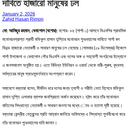
দাবিতে হাজারো মানুষের ঢল
January 2, 2026
Zahid Hasan Rimon
মো: আনিছুর রহমান, বেনাপোল (যশোর):
যশোর- ৮৫ (শার্শা-১) আসনে বিএনপির প্রাথমিক
মনোনয়নপ্রাপ্ত প্রার্থী মফিকুল হাসান তৃপ্তির মনোনয়ন পুনঃবহালের দাবিতে শার্শা বল
ফিল্ডে হাজারো নেতাকর্মী ও সাধারণ মানুষের ঢল নেমেছে।সোমবার (২৯ ডিসেম্বর) বিকেলে
শার্শা উপজেলা ও বেনাপোল পৌর বিএনপি এবং দলের অঙ্গ ও সহযোগী সংগঠনের উদ্যোগে
এ জনসমাবেশ অনুষ্ঠিত হয়। এতে বিভিন্ন ইউনিয়ন ও ওয়ার্ড থেকে নারী-পুরুষ, বৃদ্ধসহ
সর্বস্তরের মানুষ স্বতঃস্ফূর্তভাবে অংশগ্রহণ করেন।
সমাবেশে বক্তারা বলেন, দীর্ঘদিন ধরে দলের জন্য ত্যাগী ও পরীতি নেতা হিসেবে মফিকুল
হাসান তৃপ্তি এলাকায় ব্যাপক জনপ্রিয়তা অর্জন করেছেন। হঠাৎ করে তাঁর মনোনয়ন
বাতিলের সিদ্ধান্তে নেতাকর্মী ও সাধারণ জনগণের মধ্যে ােভ ও হতাশা সৃষ্টি হয়েছে।
বক্তারা কেন্দ্রীয় নেতৃবৃন্দের প্রতি আহ্বান জানিয়ে অবিলম্বে এ সিদ্ধান্ত পুনর্বিবেচনা করে
তাঁর মনোনয়ন পুনঃবহালের দাবি জানান।