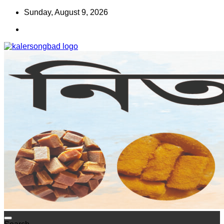
Skip
Sunday, August 9, 2026
to
content
www.kalersongbad.com
কালের সংবাদ