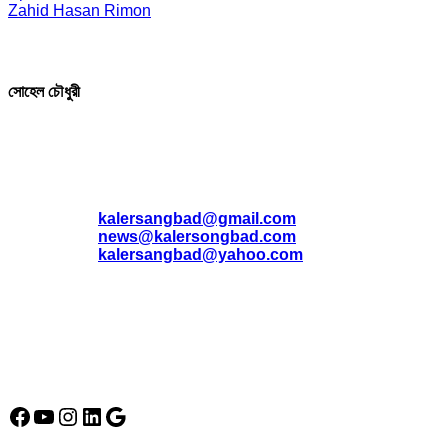
Zahid Hasan Rimon
সম্পাদক ও প্রকাশক
সোহেল চৌধুরী
যোগাযোগ
* ই-মেইল:
*
kalersangbad@gmail.com
*
news@kalersongbad.com
*
kalersangbad@yahoo.com
*
ফোন: 02-48952778
*
মোবাইল : 01842-192270
*
হাউস# ৩২, সড়ক# ৬/বি, সেক্টর# ১২, উত্তরা, ঢাকা-১২৩০, বাংলাদেশ।
Social Media Icon
Facebook
YouTube
Instagram
LinkedIn
Google