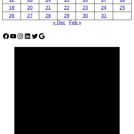
19
20
21
22
23
24
25
26
27
28
29
30
31
« Dec
Feb »
Facebook
YouTube
Instagram
LinkedIn
Twitter
Google