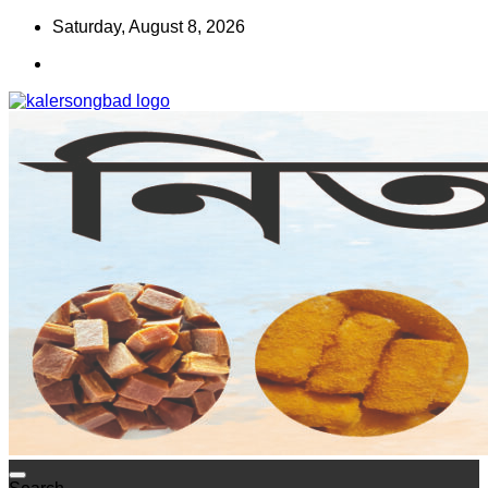
Skip
Saturday, August 8, 2026
to
content
www.kalersongbad.com
কালের সংবাদ