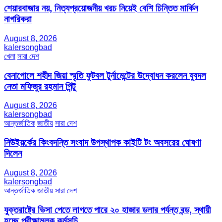
শেয়ারবাজার নয়, নিত্যপ্রয়োজনীয় খরচ নিয়েই বেশি চিন্তিত মার্কিন
নাগরিকরা
August 8, 2026
kalersongbad
খেলা
সারা দেশ
বেনাপোলে শহীদ জিয়া স্মৃতি ফুটবল টুর্নামেন্টের উদ্বোধন করলেন যুবদল
নেতা মফিজুর রহমান পিন্টু
August 8, 2026
kalersongbad
আন্তর্জাতিক
জাতীয়
সারা দেশ
নিউইয়র্কের কিংবদন্তি সংবাদ উপস্থাপক কাইটি টং অবসরের ঘোষণা
দিলেন
August 8, 2026
kalersongbad
আন্তর্জাতিক
জাতীয়
সারা দেশ
যুক্তরাষ্ট্রে ভিসা পেতে লাগতে পারে ২০ হাজার ডলার পর্যন্ত বন্ড, স্থায়ী
হচ্ছে পরীক্ষামূলক কর্মসূচি