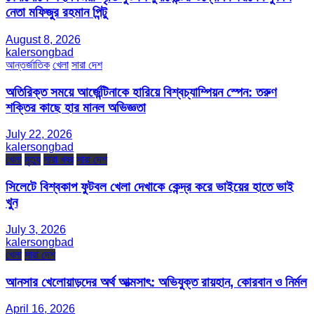
নেতা মফিজুর রহমান পিন্টু
August 8, 2026
kalersongbad
আন্তর্জাতিক
খেলা
সারা দেশ
অতিরিক্ত সময়ে আর্জেন্টিনাকে হারিয়ে বিশ্বচ্যাম্পিয়ন স্পেন: তরুণ
শক্তির কাছে হার মানল অভিজ্ঞতা
July 22, 2026
kalersongbad
খেলা
মৃত্যু
সারা খবর
সারা দেশ
সিলেটে বিশ্বকাপ ফুটবল খেলা দেখাকে কেন্দ্র করে ভাইয়ের হাতে ভাই
খুন
July 3, 2026
kalersongbad
খেলা
সারা দেশ
আনসার খেলোয়াড়দের অর্থ আত্মসাৎ: অভিযুক্ত রায়হান, কোরবান ও নির্মল
April 16, 2026