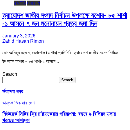
রাজনীতি
সারা দেশ
ত্রায়োদশ জাতীয় সংসদ নির্বাচন উপলক্ষে যশোর- ৮৫ শার্শা
-১ আসনে ৭ জন মনোনায়ন প্রত্র জমা দিল
January 3, 2026
Zahid Hasan Rimon
মো: আনিছুর রহমান, বেনাপোল (যশোর) প্রতিনিধি: ত্রায়োদশ জাতীয় সংসদ নির্বাচন
উপলক্ষে যশোর – ৮৫ শার্শা-১ আসনে…
Search
Search
র্সবশেষ খবর
আন্তর্জাতিক
সারা দেশ
নিউইয়র্ক সিটির ফ্রি চাইল্ডকেয়ার পরিকল্পনা: বছরে ৯ বিলিয়ন ডলার
খরচের আশঙ্কা