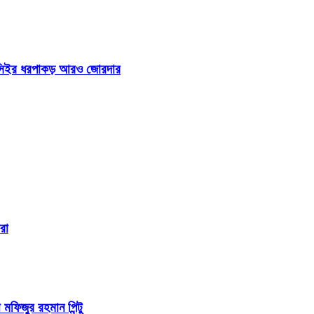
 আইসিইর ধরপাকড় আরও জোরদার
রা
 মফিজুর রহমান পিন্টু