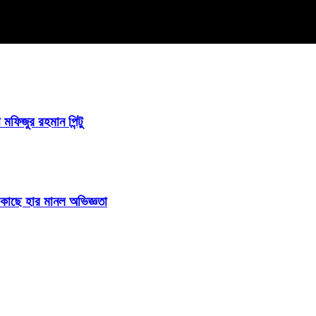
 মফিজুর রহমান পিন্টু
ির কাছে হার মানল অভিজ্ঞতা