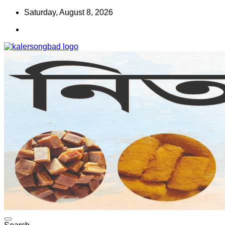
Skip
Saturday, August 8, 2026
to
content
www.kalersongbad.com
কালের সংবাদ