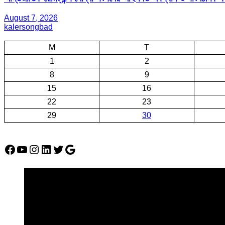
August 7, 2026
kalersongbad
M
T
1
2
8
9
15
16
22
23
29
30
Facebook
YouTube
Instagram
LinkedIn
Twitter
Google