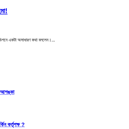
িমা!
েলিভিশনে একটা অসাধারণ কথা বললেন।…
র আশঙ্কা
কিন কর্তৃপক্ষ ?