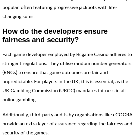
popular, often featuring progressive jackpots with life-
changing sums.
How do the developers ensure
fairness and security?
Each game developer employed by Bcgame Casino adheres to
stringent regulations. They utilise random number generators
(RNGs) to ensure that game outcomes are fair and
unpredictable. For players in the UK, this is essential, as the
UK Gambling Commission (UKGC) mandates fairness in all
online gambling.
Additionally, third-party audits by organisations like eCOGRA
provide an extra layer of assurance regarding the fairness and
security of the games.