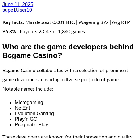
June 11, 2025
supe1User10
Key facts:
Min deposit 0.001 BTC | Wagering 37x | Avg RTP
96.8% | Payouts 23-47h | 1,840 games
Who are the game developers behind
Bcgame Casino?
Bcgame Casino collaborates with a selection of prominent
game developers, ensuring a diverse portfolio of games.
Notable names include:
Microgaming
NetEnt
Evolution Gaming
Play’n GO
Pragmatic Play
These developers are known for their innovation and quality,