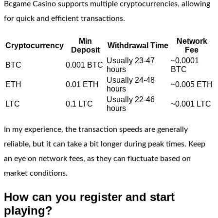
Bcgame Casino supports multiple cryptocurrencies, allowing
for quick and efficient transactions.
Min
Network
Cryptocurrency
Withdrawal Time
Deposit
Fee
Usually 23-47
~0.0001
BTC
0.001 BTC
hours
BTC
Usually 24-48
ETH
0.01 ETH
~0.005 ETH
hours
Usually 22-46
LTC
0.1 LTC
~0.001 LTC
hours
In my experience, the transaction speeds are generally
reliable, but it can take a bit longer during peak times. Keep
an eye on network fees, as they can fluctuate based on
market conditions.
How can you register and start
playing?