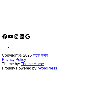
*
ফোন: 02-48952778
*
মোবাইল : 01842-192270
*
হাউস# ৩২, সড়ক# ৬/বি, সেক্টর# ১২, উত্তরা, ঢাকা-১২৩০, বাংলাদেশ।
Social Media Icon
Facebook
YouTube
Instagram
LinkedIn
Google
Copyright © 2026
কালের সংবাদ
Privacy Policy
Theme by:
Theme Horse
Proudly Powered by:
WordPress