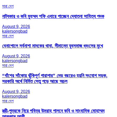
সারা দেশ
নাট্যকার ও কবি মুহম্মদ শফি এবারে পাচ্ছেন দ্যোতনা সাহিত্য পদক
August 9, 2026
kalersongbad
সারা দেশ
বেনাপোলে সর্বনাশা মাদকের থাবা, সীমান্তে যুবসমাজ ধ্বংসের মুখে
August 9, 2026
kalersongbad
সারা দেশ
“বাঁশের সাঁকোয় ঝুঁকিপূর্ণ পারাপার” দেড় বছরেও হয়নি সংযোগ সড়ক,
সরকারি অর্থে নির্মিত সেতু পড়ে আছে অচল
August 9, 2026
kalersongbad
সারা দেশ
স্ত্রী-পুত্রকে নিয়ে পবিত্র উমরাহ পালনে কবি ও সাংবাদিক মোহাম্মদ
আককাস আলী