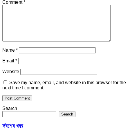
Comment
*
Name
*
Email
*
Website
Save my name, email, and website in this browser for the
next time I comment.
Search
Search
র্সবশেষ খবর