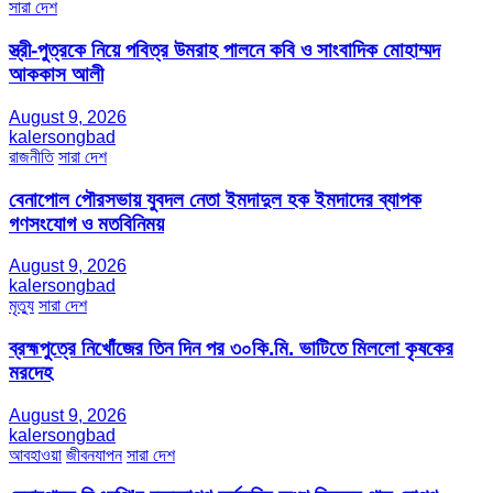
সারা দেশ
স্ত্রী-পুত্রকে নিয়ে পবিত্র উমরাহ পালনে কবি ও সাংবাদিক মোহাম্মদ
আককাস আলী
August 9, 2026
kalersongbad
রাজনীতি
সারা দেশ
বেনাপোল পৌরসভায় যুবদল নেতা ইমদাদুল হক ইমদাদের ব্যাপক
গণসংযোগ ও মতবিনিময়
August 9, 2026
kalersongbad
মৃত্যু
সারা দেশ
ব্রহ্মপুত্রে নিখোঁজের তিন দিন পর ৩০কি.মি. ভাটিতে মিললো কৃষকের
মরদেহ
August 9, 2026
kalersongbad
আবহাওয়া
জীবনযাপন
সারা দেশ