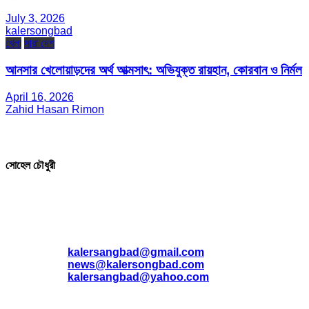
July 3, 2026
kalersongbad
খেলা
সারা দেশ
আনসার খেলোয়াড়দের অর্থ আত্মসাৎ: অভিযুক্ত রায়হান, কোরবান ও নির্মল
April 16, 2026
Zahid Hasan Rimon
সম্পাদক ও প্রকাশক
সোহেল চৌধুরী
যোগাযোগ
* ই-মেইল:
*
kalersangbad@gmail.com
*
news@kalersongbad.com
*
kalersangbad@yahoo.com
*
ফোন: 02-48952778
*
মোবাইল : 01842-192270