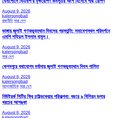
বেনাপোলে বিএনপি’র বৃক্ষরোপণ কর্মসূচির অংশ হিসেবে গাছ রোপণ
August 9, 2026
kalersongbad
রাজনীতি
সারা দেশ
ভাঙ্গায় জুলাই গণঅভ্যুত্থান দিবসের প্রস্তুতি: সমাবেশস্থল পরিদর্শনে
এমপি শহিদুল ইসলাম বাবুল। ​
August 9, 2026
kalersongbad
সারা দেশ
কেশবপুরে যথাযোগ্য মর্যাদায় জুলাই গণঅভ্যুত্থান দিবস পালিত
August 8, 2026
kalersongbad
আন্তর্জাতিক
সারা দেশ
নিউইয়র্ক সিটির ফ্রি চাইল্ডকেয়ার পরিকল্পনা: বছরে ৯ বিলিয়ন ডলার
খরচের আশঙ্কা
August 8, 2026
kalersongbad