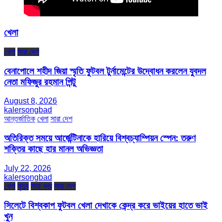
খেলা
খেলা
সারা দেশ
বেনাপোলে শহীদ জিয়া স্মৃতি ফুটবল টুর্নামেন্টের উদ্বোধন করলেন যুবদল
নেতা মফিজুর রহমান পিন্টু
August 8, 2026
kalersongbad
আন্তর্জাতিক
খেলা
সারা দেশ
অতিরিক্ত সময়ে আর্জেন্টিনাকে হারিয়ে বিশ্বচ্যাম্পিয়ন স্পেন: তরুণ
শক্তির কাছে হার মানল অভিজ্ঞতা
July 22, 2026
kalersongbad
খেলা
মৃত্যু
সারা খবর
সারা দেশ
সিলেটে বিশ্বকাপ ফুটবল খেলা দেখাকে কেন্দ্র করে ভাইয়ের হাতে ভাই
খুন