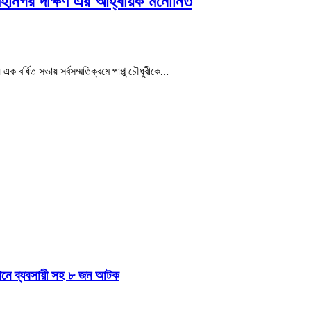
কা মহানগর দক্ষিণ এর আহ্বায়ক মনোনিত
 এক বর্ধিত সভায় সর্বসম্মতিক্রমে পাপ্পু চৌধুরীকে…
যানে ব্যবসায়ী সহ ৮ জন আটক