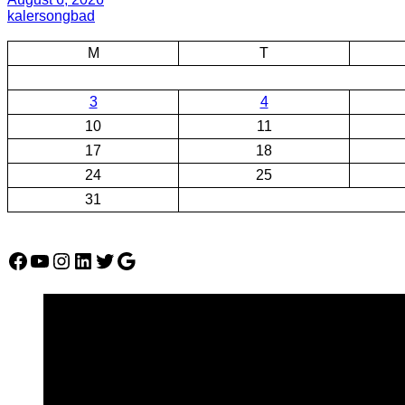
kalersongbad
M
T
3
4
10
11
17
18
24
25
31
Facebook
YouTube
Instagram
LinkedIn
Twitter
Google