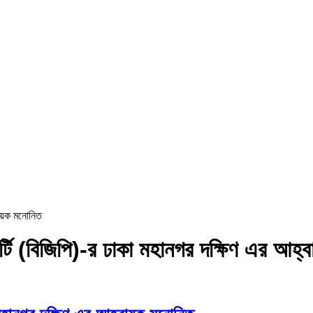
্বায়ক মনোনিত
পার্টি (বিজিপি)-র ঢাকা মহানগর দক্ষিণ এর আহ