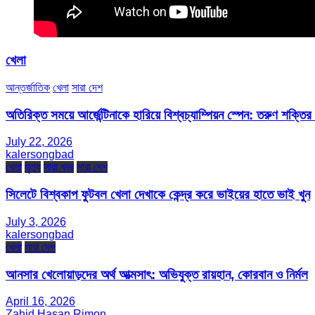
খেলা
আন্তর্জাতিক
খেলা
সারা দেশ
অতিরিক্ত সময়ে আর্জেন্টিনাকে হারিয়ে বিশ্বচ্যাম্পিয়ন স্পেন: তরুণ শক্ত
July 22, 2026
kalersongbad
খেলা
মৃত্যু
সারা খবর
সারা দেশ
সিলেটে বিশ্বকাপ ফুটবল খেলা দেখাকে কেন্দ্র করে ভাইয়ের হাতে ভাই খুন
July 3, 2026
kalersongbad
খেলা
সারা দেশ
আনসার খেলোয়াড়দের অর্থ আত্মসাৎ: অভিযুক্ত রায়হান, কোরবান ও নির্মল
April 16, 2026
Zahid Hasan Rimon