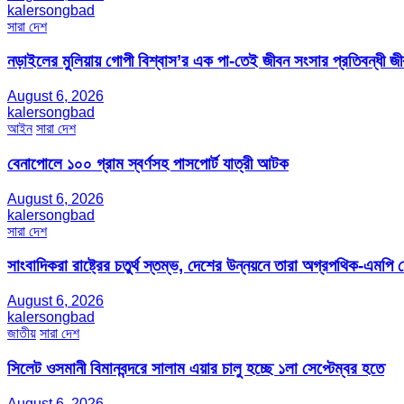
kalersongbad
সারা দেশ
নড়াইলের মুলিয়ায় গোপী বিশ্বাস’র এক পা-তেই জীবন সংসার প্রতিবন্ধী 
August 6, 2026
kalersongbad
আইন
সারা দেশ
বেনাপোলে ১০০ গ্রাম স্বর্ণসহ পাসপোর্ট যাত্রী আটক
August 6, 2026
kalersongbad
সারা দেশ
সাংবাদিকরা রাষ্ট্রের চতুর্থ স্তম্ভ, দেশের উন্নয়নে তারা অগ্রপথিক-এমপি
August 6, 2026
kalersongbad
জাতীয়
সারা দেশ
সিলেট ওসমানী বিমানবন্দরে সালাম এয়ার চালু হচ্ছে ১লা সেপ্টেম্বর হতে
August 6, 2026