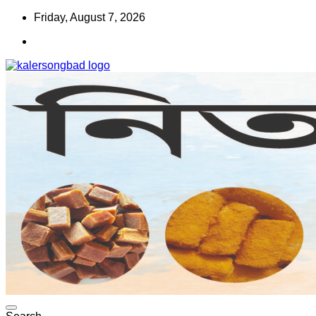
Skip
Friday, August 7, 2026
to
content
www.kalersongbad.com
কালের সংবাদ