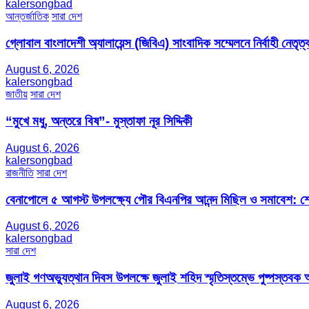
kalersongbad
আন্তর্জাতিক
সারা দেশ
গ্লোবাল বাংলাদেশী অ্যালায়েন্স (জিবিএ) সাংবাদিক সম্মেলনে নির্বাহী নেতৃত্ব
August 6, 2026
kalersongbad
জাতীয়
সারা দেশ
“মুখে মধু, অন্তরে বিষ”- মুস্তাফা নূর সিদ্দিকী
August 6, 2026
kalersongbad
রাজনীতি
সারা দেশ
বেনাপোলে ৫ আগস্ট উপলক্ষ্যে পৌর বিএনপির আনন্দ মিছিল ও সমাবেশ: শেখ
August 6, 2026
kalersongbad
সারা দেশ
জুলাই গণঅভ্যুত্থান দিবস উপলক্ষে জুলাই শহিদ স্মৃতিস্তম্ভে পুষ্পস্তবক অ
August 6, 2026