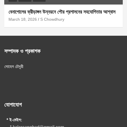
বেনাপোলের ক্রীড়াঙ্গন উন্নয়নে পৌর প্রশাসনের সহযোগিতার আশ্বাস
March 18, 2026
S Chowdhury
সম্পাদক ও প্রকাশক
সোহেল চৌধুরী
যোগাযোগ
* ই-মেইল:
*
kalersangbad@gmail.com