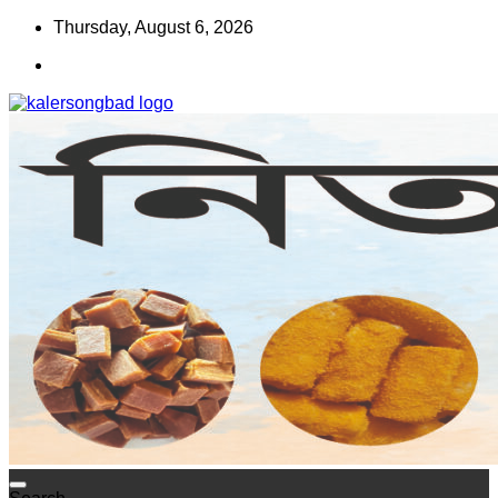
Skip
Thursday, August 6, 2026
to
content
www.kalersongbad.com
কালের সংবাদ