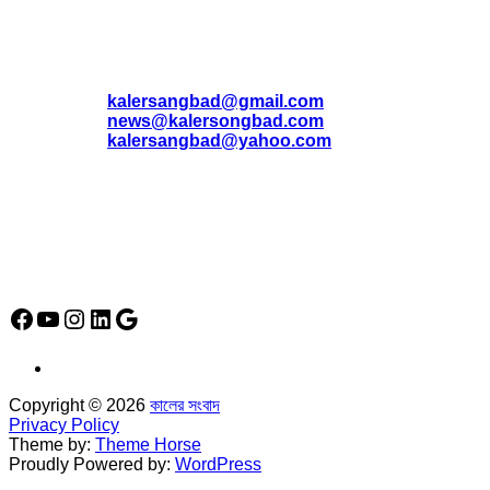
যোগাযোগ
* ই-মেইল:
*
kalersangbad@gmail.com
*
news@kalersongbad.com
*
kalersangbad@yahoo.com
*
ফোন: 02-48952778
*
মোবাইল : 01842-192270
*
হাউস# ৩২, সড়ক# ৬/বি, সেক্টর# ১২, উত্তরা, ঢাকা-১২৩০, বাংলাদেশ।
Social Media Icon
Facebook
YouTube
Instagram
LinkedIn
Google
Copyright © 2026
কালের সংবাদ
Privacy Policy
Theme by:
Theme Horse
Proudly Powered by:
WordPress