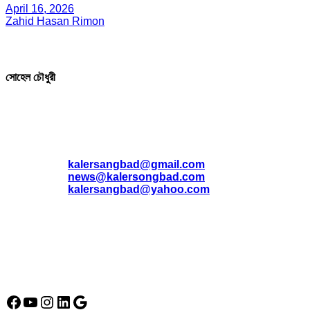
April 16, 2026
Zahid Hasan Rimon
সম্পাদক ও প্রকাশক
সোহেল চৌধুরী
যোগাযোগ
* ই-মেইল:
*
kalersangbad@gmail.com
*
news@kalersongbad.com
*
kalersangbad@yahoo.com
*
ফোন: 02-48952778
*
মোবাইল : 01842-192270
*
হাউস# ৩২, সড়ক# ৬/বি, সেক্টর# ১২, উত্তরা, ঢাকা-১২৩০, বাংলাদেশ।
Social Media Icon
Facebook
YouTube
Instagram
LinkedIn
Google