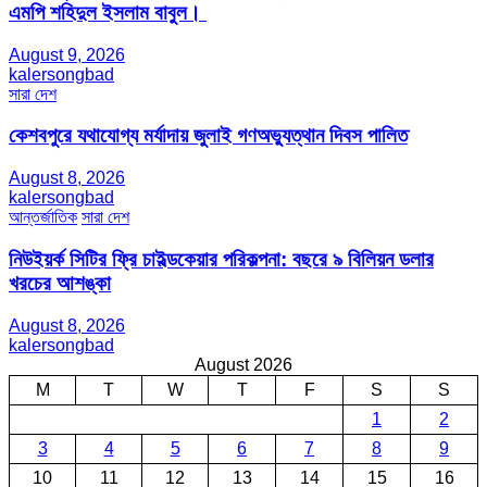
এমপি শহিদুল ইসলাম বাবুল। ​
August 9, 2026
kalersongbad
সারা দেশ
কেশবপুরে যথাযোগ্য মর্যাদায় জুলাই গণঅভ্যুত্থান দিবস পালিত
August 8, 2026
kalersongbad
আন্তর্জাতিক
সারা দেশ
নিউইয়র্ক সিটির ফ্রি চাইল্ডকেয়ার পরিকল্পনা: বছরে ৯ বিলিয়ন ডলার
খরচের আশঙ্কা
August 8, 2026
kalersongbad
August 2026
M
T
W
T
F
S
S
1
2
3
4
5
6
7
8
9
10
11
12
13
14
15
16