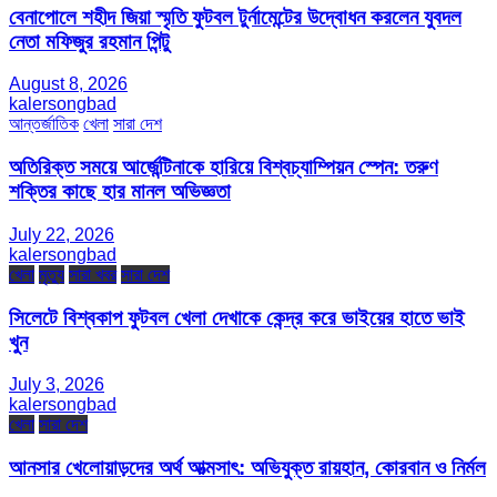
বেনাপোলে শহীদ জিয়া স্মৃতি ফুটবল টুর্নামেন্টের উদ্বোধন করলেন যুবদল
নেতা মফিজুর রহমান পিন্টু
August 8, 2026
kalersongbad
আন্তর্জাতিক
খেলা
সারা দেশ
অতিরিক্ত সময়ে আর্জেন্টিনাকে হারিয়ে বিশ্বচ্যাম্পিয়ন স্পেন: তরুণ
শক্তির কাছে হার মানল অভিজ্ঞতা
July 22, 2026
kalersongbad
খেলা
মৃত্যু
সারা খবর
সারা দেশ
সিলেটে বিশ্বকাপ ফুটবল খেলা দেখাকে কেন্দ্র করে ভাইয়ের হাতে ভাই
খুন
July 3, 2026
kalersongbad
খেলা
সারা দেশ
আনসার খেলোয়াড়দের অর্থ আত্মসাৎ: অভিযুক্ত রায়হান, কোরবান ও নির্মল