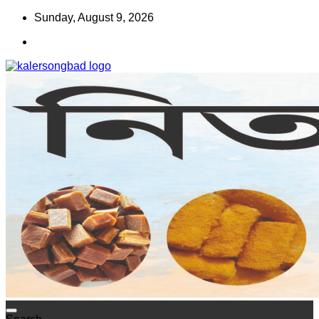
Skip
Sunday, August 9, 2026
to
content
www.kalersongbad.com
কালের সংবাদ