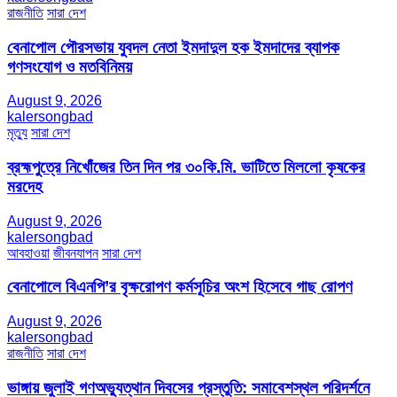
রাজনীতি
সারা দেশ
বেনাপোল পৌরসভায় যুবদল নেতা ইমদাদুল হক ইমদাদের ব্যাপক
গণসংযোগ ও মতবিনিময়
August 9, 2026
kalersongbad
মৃত্যু
সারা দেশ
ব্রহ্মপুত্রে নিখোঁজের তিন দিন পর ৩০কি.মি. ভাটিতে মিললো কৃষকের
মরদেহ
August 9, 2026
kalersongbad
আবহাওয়া
জীবনযাপন
সারা দেশ
বেনাপোলে বিএনপি’র বৃক্ষরোপণ কর্মসূচির অংশ হিসেবে গাছ রোপণ
August 9, 2026
kalersongbad
রাজনীতি
সারা দেশ
ভাঙ্গায় জুলাই গণঅভ্যুত্থান দিবসের প্রস্তুতি: সমাবেশস্থল পরিদর্শনে