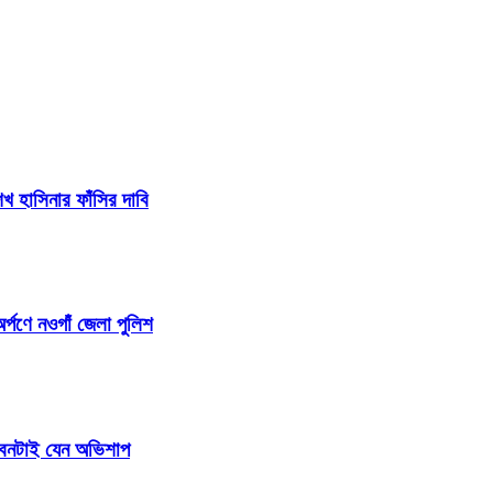
 হাসিনার ফাঁসির দাবি
র্পণে নওগাঁ জেলা পুলিশ
জীবনটাই যেন অভিশাপ