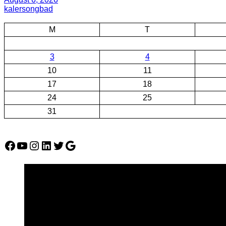
kalersongbad
M
T
3
4
10
11
17
18
24
25
31
Facebook
YouTube
Instagram
LinkedIn
Twitter
Google