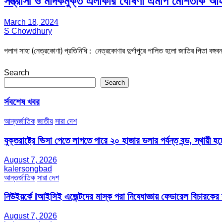
সন্ত্রাসী ও মাদকমুক্ত এলাকার ঘোষণা এমপি মোশতাক আহ
March 18, 2024
S Chowdhury
পলাশ সাহা (নেত্রকোণা) প্রতিনিধি : নেত্রকোণার দুর্গাপুরে পালিত হলো জাতির পিতা বঙ্গ
Search
Search
র্সবশেষ খবর
আন্তর্জাতিক
জাতীয়
সারা দেশ
যুক্তরাষ্ট্রে ভিসা পেতে লাগতে পারে ২০ হাজার ডলার পর্যন্ত বন্ড, স্থায়ী হচ্
August 7, 2026
kalersongbad
আন্তর্জাতিক
সারা দেশ
নিউইয়র্কে Iআইসিই এজেন্টদের মাস্ক পরা নিষেধাজ্ঞায় ফেডারেল বিচারকের
August 7, 2026