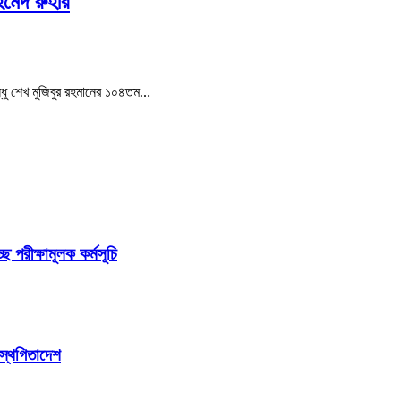
মেদ রুহীর
বন্ধু শেখ মুজিবুর রহমানের ১০৪তম…
ছে পরীক্ষামূলক কর্মসূচি
 স্থগিতাদেশ