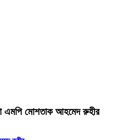
োষণা এমপি মোশতাক আহমেদ রুহীর