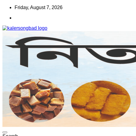
Skip
Friday, August 7, 2026
to
content
www.kalersongbad.com
কালের সংবাদ