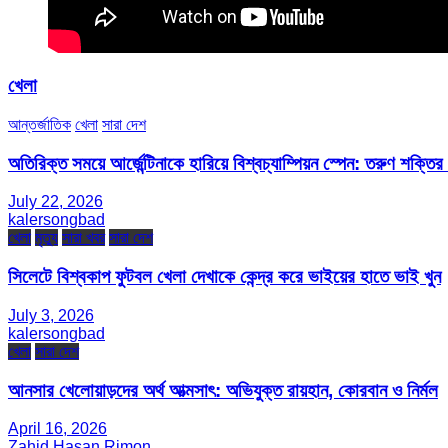
খেলা
আন্তর্জাতিক
খেলা
সারা দেশ
অতিরিক্ত সময়ে আর্জেন্টিনাকে হারিয়ে বিশ্বচ্যাম্পিয়ন স্পেন: তরুণ শক্ত
July 22, 2026
kalersongbad
খেলা
মৃত্যু
সারা খবর
সারা দেশ
সিলেটে বিশ্বকাপ ফুটবল খেলা দেখাকে কেন্দ্র করে ভাইয়ের হাতে ভাই খুন
July 3, 2026
kalersongbad
খেলা
সারা দেশ
আনসার খেলোয়াড়দের অর্থ আত্মসাৎ: অভিযুক্ত রায়হান, কোরবান ও নির্মল
April 16, 2026
Zahid Hasan Rimon